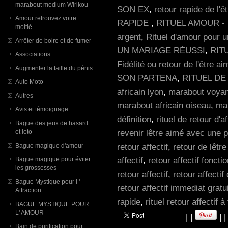
marabout medium Wirikou
SON EX
,
retour rapide de l'ê
Amour retrouvez votre
RAPIDE
,
RITUEL AMOUR -
moitié
argent
,
Rituel d'amour pour u
Arrêter de boire et de fumer
UN MARIAGE RÉUSSI
,
RIT
Associations
Fidélité ou retour de l'être ai
Augmenter la taille du pénis
SON PARTENA
,
RITUEL DE
Auto Moto
africain lyon
,
marabout voyan
Autres
marabout africain oiseau
,
mar
Avis et témoignage
définition
,
rituel de retour d'a
Bague des jeux de hasard
revenir lêtre aimé avec une 
et loto
retour affectif
,
retour de lêtr
Bague magique d'amour
affectif
,
retour affectif fonct
Bague magique pour éviter
les grossesses
retour affectif
,
retour affectif
Bague Mystique pour l '
retour affectif immediat gratui
Attraction
rapide
,
rituel retour affectif 
BAGUE MYSTIQUE POUR
L' AMOUR
|
|
|
Bain de purification pour