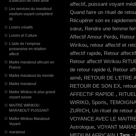
d'affection de l'être aimé
affectif
,
puissant voyant méd
Les services du marabout
Quand faire un rituel de retour
medium voyant compétent
W
Récupérer son ex rapidemen
Loisirs créatifs
sœur
,
Rendre une femme fert
Loisirs et Culture
Affectif Amour Perdu
,
Retour 
L’aide de l’emprise
Wirikou
,
retour affectif et r
possessive en relation
affectif rapide
,
Retour affecti
affecti
Retour affectif Wirikou RITU
Maitre marabout africain en
France
de retour rapide d
,
Retour aff
Maitre marabout du monde
aimé
,
RETOUR DE L'ETRE 
Maitre marabout
RETOUR DE SON EX
,
retou
Maitre Wirikou le plus grand
AFFECTIF RAPIDE
,
RITUE
voyant suisse
WIRIKO
,
Sports
,
TEMOIGN
MAITRE WIRIKOU
ZURICH
,
Un rituel de retou
MARABOUT PUISSANT
VOYANCE AVEC LE MAITR
Maître Wirikou Marabout
Voyant
Astrologue
,
VOYANT MARAB
marabout
MEDIUM AFRICAIN
| Tags :