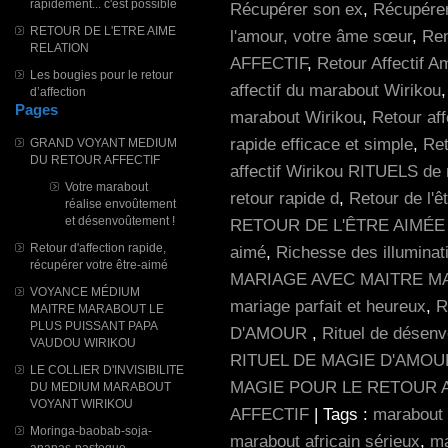
rapidement... c'est possible
Récupérer son ex
,
Récupérer
RETOUR DE L'ETRE AIME
l'amour, votre âme sœur
,
Ren
RELATION
AFFECTIF
,
Retour Affectif 
Les bougies pour le retour
affectif du marabout Wirikou
d’affection
Pages
marabout Wirikou
,
Retour aff
rapide efficace et simple
,
Ret
GRAND VOYANT MEDIUM
DU RETOUR AFFECTIF
affectif Wirikou RITUELS de 
Votre marabout
retour rapide d
,
Retour de l'ê
réalise envoûtement
et désenvoûtement !
RETOUR DE L'ÊTRE AIMÉE
Retour d'affection rapide,
aimé
,
Richesse des illuminat
récupérer votre être-aimé
MARIAGE AVEC MAITRE M
VOYANCE MÉDIUM
mariage parfait et heureux
,
R
MAITRE MARABOUT LE
PLUS PUISSANT PAPA
D'AMOUR
,
Rituel de désen
VAUDOU WIRIKOU
RITUEL DE MAGIE D'AMO
LE COLLIER D'INVISIBILITE
MAGIE POUR LE RETOUR 
DU MEDIUM MARABOUT
VOYANT WIRIKOU
AFFECTIF
| Tags :
marabout 
Moringa-baobab-soja-
marabout africain sérieux
,
ma
ananas-pasteque