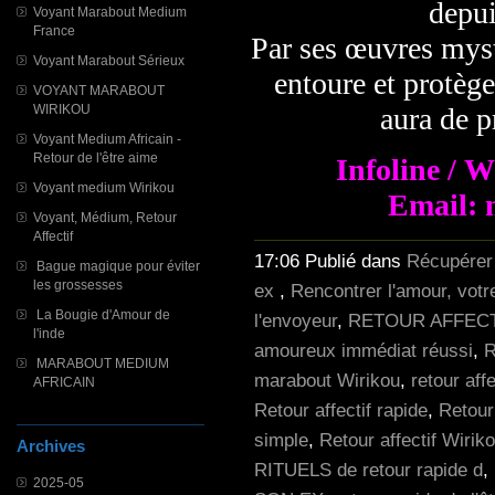
depui
Voyant Marabout Medium
France
Par ses œuvres myst
Voyant Marabout Sérieux
entoure et protèg
VOYANT MARABOUT
aura de p
WIRIKOU
Voyant Medium Africain -
Retour de l'être aime
Infoline / 
Voyant medium Wirikou
Email: 
Voyant, Médium, Retour
Affectif
17:06 Publié dans
Récupérer
Bague magique pour éviter
les grossesses
ex
,
Rencontrer l'amour, vot
La Bougie d'Amour de
l'envoyeur
,
RETOUR AFFECT
l'inde
amoureux immédiat réussi
,
R
MARABOUT MEDIUM
marabout Wirikou
,
retour aff
AFRICAIN
Retour affectif rapide
,
Retour 
simple
,
Retour affectif Wiri
Archives
RITUELS de retour rapide d
,
2025-05