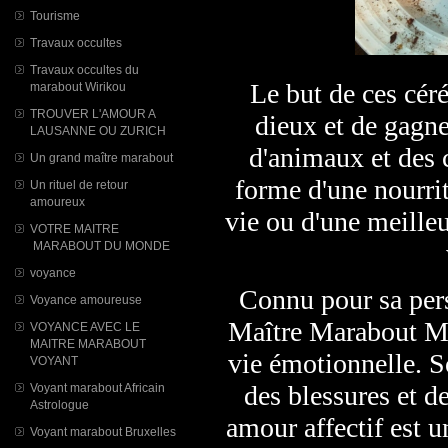
Tourisme
Travaux occultes
Travaux occultes du
Le but de ces céré
marabout Wirikou
TROUVER L'AMOUR A
dieux et de gagner
LAUSANNE OU ZURICH
d'animaux et des 
Un grand maître marabout
forme d'une nourrit
Un rituel de retour
amoureux
vie ou d'une meilleu
VOTRE MAITRE
MARABOUT DU MONDE
voyance
Connu pour sa pers
Voyance amoureuse
Maître Marabout Me
VOYANCE AVEC LE
MAITRE MARABOUT
vie émotionnelle. So
VOYANT
des blessures et d
Voyant marabout Africain
Astrologue
amour affectif est
Voyant marabout Bruxelles