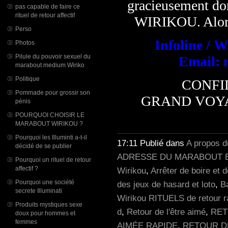
gracieusement do
pas capable de faire ce
rituel de retour affectif
WIRIKOU. Alors 
Perso
Infoline / 
Photos
Pilule du pouvoir sexuel du
Email: 
marabout medium Wiriko
Politique
CONFI
Pommade pour grossir son
GRAND VOY
pénis
POURQUOI CHOISIR LE
MARABOUT WIRIKOU ?
Pourquoi les Illuminti a-t-il
17:11 Publié dans
A propos 
décidé de se publier
ADRESSE DU MARABOUT E
Pourquoi un rituel de retour
affectif ?
Wirikou
,
Arrêter de boire et 
Pourquoi une société
des jeux de hasard et loto
,
B
secrete Illuminati
Wirikou RITUELS de retour r
Produits mystiques sexe
d
,
Retour de l'être aimé
,
RET
doux pour hommes et
femmes
AIMÉE RAPIDE
,
RETOUR D