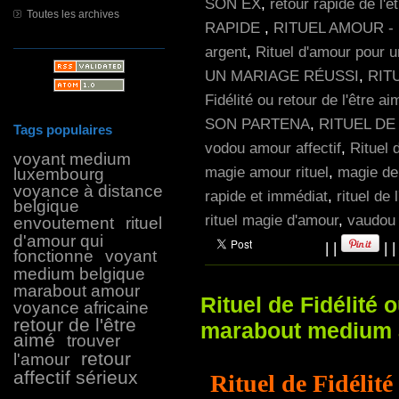
SON EX
,
retour rapide de l'ê
Toutes les archives
RAPIDE
,
RITUEL AMOUR -
argent
,
Rituel d'amour pour u
UN MARIAGE RÉUSSI
,
RIT
Fidélité ou retour de l'être ai
SON PARTENA
,
RITUEL DE
Tags populaires
vodou amour affectif
,
Rituel
voyant medium
magie amour rituel
,
magie de
luxembourg
voyance à distance
rapide et immédiat
,
rituel de
belgique
rituel magie d'amour
,
vaudou 
envoutement
rituel
d'amour qui
|
|
|
fonctionne
voyant
medium belgique
marabout amour
Rituel de Fidélité 
voyance africaine
retour de l'être
marabout medium a
aimé
trouver
retour
l'amour
affectif sérieux
Rituel de Fidélité