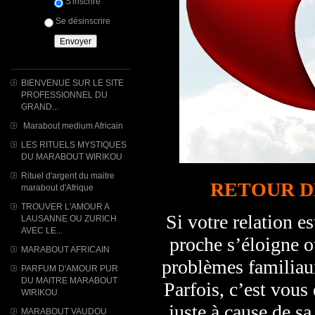
S'inscrire
Se désinscrire
BIENVENUE SUR LE SITE
PROFESSIONNEL DU
GRAND...
Marabout medium Africain
LES RITUELS MYSTIQUES
DU MARABOUT WIRIKOU
Rituel d'argent du maitre
RETOUR D
marabout d'Afrique
TROUVER L'AMOUR A
Si votre relation es
LAUSANNE OU ZURICH
AVEC LE...
proche s’éloigne o
MARABOUT AFRICAIN
problèmes familiaux
PARFUM D'AMOUR PUR
DU MAITRE MARABOUT
Parfois, c’est vous
WIRIKOU
juste à cause de sa
MARABOUT VAUDOU