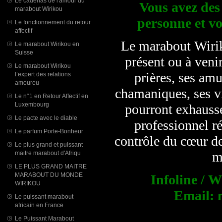
Le cadenas de l'amour du
Vous avez des 
marabout Wirikou
personne et vo
Le fonctionnement du retour
affectif
Le marabout Wiriko
Le marabout Wirikou en
Suisse
présent ou à veni
Le marabout Wirikou
prières, ses amu
l’expert des relations
amoureu
chamaniques, ses v
Le n°1 en Retour Affectif en
Luxembourg
pourront exhauss
Le pacte avec le diable
professionnel r
Le parfum Porte-Bonheur
contrôle du cœur de
Le plus grand et puissant
m
maitre marabout d'Afriqu
LE PLUS GRAND MAITRE
MARABOUT DU MONDE
Infoline / 
WIRIKOU
Email: 
Le puissant marabout
africain en France
Le Puissant Marabout