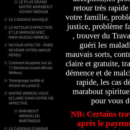
LE PLUS GRAND
retour très rapide
MAITRE MARABOUT
VOYANT MEDIUM
votre famille, probl
LE CADENAS MAGIQUE
justice, problème f
LE RETOUR D'AFFECTION
ET LE MARIAGE AVEC
, trouver du Trava
PAPA VAUDOU WIRIKOU
guéri les malad
RETOUR AFFECTIF - FAIRE
REVENIR VOTRE AMOUR
mauvais sorts, contr
PERDU
claire et gratuite, t
Comment récupérer son ex
? ( Marabout voyant africain
démence et de malc
Wirikou)
rapide, les cas d
Témoignage certifié et
sincère de Lynda D.
marabout spiritue
MAITRE WIRIKOU VOUS
pour vous d
ECLAIRE DANS VOTRE VIE
AFFECTIVE
MARABOUT
NB: Certains trav
WIRIKOU ​EN
après le payeme
MARTINIQUE
LE CADENAS D'AMOUR