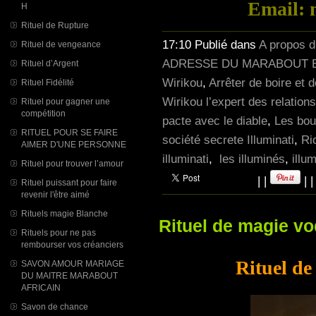
Email: 
H
Rituel de Rupture
17:10 Publié dans
A propos 
Rituel de vengeance
ADRESSE DU MARABOUT E
Rituel d’Argent
Wirikou
,
Arrêter de boire et 
Rituel Fidélité
Wirikou l’expert des relatio
Rituel pour gagner une
compétition
pacte avec le diable
,
Les bou
RITUEL POUR SE FAIRE
société secrete Illuminati
,
Ri
AIMER D'UNE PERSONNE
illuminati
,
les illuminés
,
illu
Rituel pour trouver l’amour
|
|
|
Rituel puissant pour faire
revenir l'être aimé
Rituels magie Blanche
Rituel de magie vo
Rituels pour ne pas
rembourser vos créanciers
Rituel de
SAVON AMOUR MARIAGE
DU MAITRE MARABOUT
AFRICAIN
Savon de chance