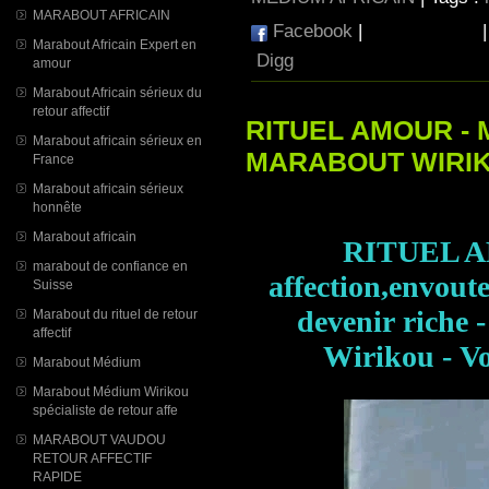
MARABOUT AFRICAIN
Facebook
|
Marabout Africain Expert en
Digg
amour
Marabout Africain sérieux du
retour affectif
RITUEL AMOUR -
Marabout africain sérieux en
MARABOUT WIRI
France
Marabout africain sérieux
honnête
Marabout africain
RITUEL A
marabout de confiance en
affection,envout
Suisse
devenir riche
Marabout du rituel de retour
affectif
Wirikou - 
Marabout Médium
Marabout Médium Wirikou
spécialiste de retour affe
MARABOUT VAUDOU
RETOUR AFFECTIF
RAPIDE