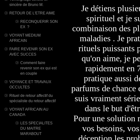
sincère de Bruno M.
Je détiens plusi
RETOUR DE L'ETRE AIME
spirituel et je 
RECONQUERIR SON
combinaison des pla
EX ?
VOYANT MEDIUM
maladies . Je pra
AFRICAIN
rituels puissants p
FAIRE REVENIR SON EX
AVEC SUCCES
qu'on aime, je p
Comment faire
rapidement en 7
revenir son ex qui est
en couple
pratique aussi de
VOYANCE ET TRAVAUX
parfums de chance et
OCCULTES
Rituel de retour affectif du
suis vraiment séri
spécialiste du retour affectif
dans le but d'êt
VOYANT AFRICAIN AU
CANADA
Pour une solution r
LES SPECIALITES
vos besoins, vos
DU MAITRE
MARABOUT
déception,les pr