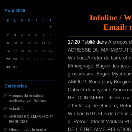
Août 2026
Infoline / 
D
L
M
M
J
V
S
Email: 
1
2
3
4
5
6
7
8
17:20 Publié dans
A propos 
9
10
11
12
13
14
15
ADRESSE DU MARABOUT E
16
17
18
19
20
21
22
Wirikou
,
Arrêter de boire et 
23
24
25
26
27
28
29
témoignage
,
Bague des jeux 
30
31
grossesses
,
Bague Mystique p
AMOUR
,
Bons plan
,
Bougie 
Catégories
Cabinet de voyance Amoureu
A propos du marabout
RETOUR AFFECTIF
,
Retour 
medium voyant Wirikou
affectif rapide efficace
,
Retou
Actualités
Wirikou RITUELS de retour r
ADRESSE DU MARABOUT
d
,
Retour affectif Wirikou RI
EN SUISSE
DE L'ETRE AIME RELATION
Affection avec le maitre