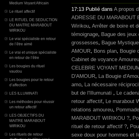
Medium Voyant Africain
17:13 Publié dans
A propos 
Le rituel affectif
ADRESSE DU MARABOUT E
LE RITUEL DE SEDUCTION
Wirikou
,
Arrêter de boire et 
DU MAITRE MARABOUT
WIRIKOU
témoignage
,
Bague des jeux 
Le vrai spécialiste en retour
grossesses
,
Bague Mystique p
de l’être aimé
AMOUR
,
Bons plan
,
Bougie 
Le vrai et unique spécialiste
en retour de l’être
Cabinet de voyance Amoureu
Les bougies du rituel
CELEBRE VOYANT MEDIU
vaudou
D'AMOUR
,
La Bougie d'Amour
Les bougies pour le retour
amo
,
La nécessaire réciproci
d’affection
but de l'Illumunati
,
Le cadena
LES ILLUMINATI
retour affectif
,
Le marabout W
Les méthodes pour réussir
un retour affectif
relations amoureu
,
Pommade 
LES OBJECTIFS DU
MARABOUT WIRIKOU ?
,
Pou
MAITRE MARABOUT
rituel de retour affectif ?
,
Pou
WIRIKOU
sexe doux pour hommes et 
Les rituels de retour