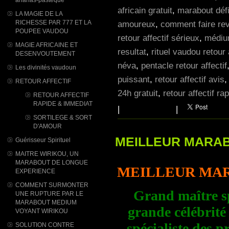
africain gratuit
,
marabout défi
LA MAGIE DE LA
RICHESSE PAR 777 ET LA
amoureux
,
comment faire rev
POUPEE VAUDOU
retour affectif sérieux
,
médium
MAGIE AFRICAINE ET
resultat
,
rituel vaudou retour 
DESENVOUTEMENT
néva
,
pentacle retour affectif
Les divinités vaudoun
puissant
,
retour affectif avis
RETOUR AFFECTIF
24h gratuit
,
retour affectif ra
RETOUR AFFECTIF
RAPIDE & IMMEDIAT
|
|
SORTILEGE & SORT
D'AMOUR
MEILLEUR MARAB
Guérisseur Spirituel
MAITRE WIRIKOU, UN
MARABOUT DE LONGUE
MEILLEUR MAR
EXPERIENCE
COMMENT SURMONTER
Grand maître s
UNE RUPTURE PAR LE
MARABOUT MEDIUM
grande célébrité
VOYANT WIRIKOU
spécialiste des p
SOLUTION CONTRE