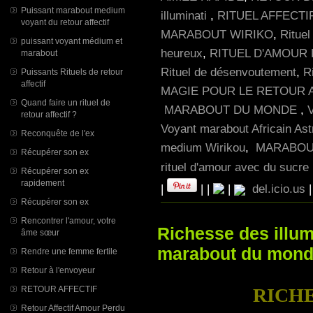
Puissant marabout medium
illuminati
,
RITUEL AFFECTI
voyant du retour affectif
MARABOUT WIRIKO
,
Rituel
puissant voyant médium et
heureux
,
RITUEL D'AMOUR
marabout
Rituel de désenvoutement
,
R
Puissants Rituels de retour
affectif
MAGIE POUR LE RETOUR 
Quand faire un rituel de
MARABOUT DU MONDE
,
retour affectif ?
Voyant marabout Africain Ast
Reconquête de l'ex
medium Wirikou
,
MARABOUT
Récupérer son ex
rituel d'amour avec du sucre r
Récupérer son ex
rapidement
|
|
|
|
del.icio.us
Récupérer son ex
Rencontrer l'amour, votre
Richesse des illum
âme sœur
marabout du mon
Rendre une femme fertile
Retour à l'envoyeur
RICHE
RETOUR AFFECTIF
Retour Affectif Amour Perdu