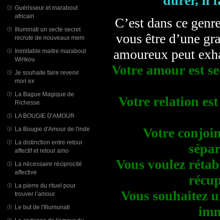
durer, il
Guérisseur et marabout
africain
C’est dans ce genre
Illuminati un secte secret
vous être d’une gr
recrute de nouveaux mem
amoureux peut exhau
Inimitable maitre marabout
Wirikou
Votre amour est sec
Je souhaite faire revenir
mon ex
La Bague Magique de
Votre relation es
Richesse
LA BOUGIE D'AMOUR
Votre conjoi
La Bougie d'Amour de l'inde
La distinction entre retour
sépar
affectif et retour amo
Vous voulez rétabl
La nécessaire réciprocité
affective
récup
La pierre du rituel pour
Vous souhaitez un
trouver l’amour
Le but de l'Illumunati
imm