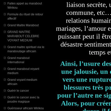
liaison secrète,
Faites appel au marabout
Wirikou
commune, etc… l
Formule du rituel de retour
relations humain
affectif
Grand Maitre Marabout
mariages, l’amour es
GRAND MAITRE
puissant peut il êtr
MARABOUT CELEBRE
VOYANT MEDIUM
désastre sentimental
Grand maitre spirituel via le
temps et
maraboutage africain
Grand marabout
Ainsi, l’usure des
international
Grand marabout voyant
une jalousie, un
medium
vers une rupture
Grand voyant medium
africain
blessures très p
Guérir le cancer
pour l’autre ne si
Guérir le cancer avec la
Alors, pour créer
poudre magique
Guérisseur africain Wirikou