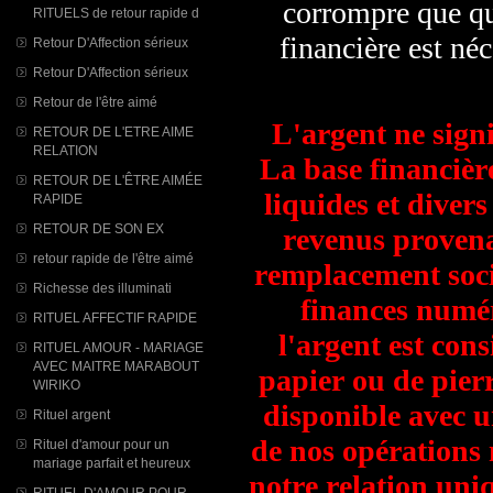
corrompre que que
RITUELS de retour rapide d
financière est né
Retour D'Affection sérieux
Retour D'Affection sérieux
Retour de l'être aimé
L'argent ne sign
RETOUR DE L'ETRE AIME
RELATION
La base financière
RETOUR DE L'ÊTRE AIMÉE
liquides et divers
RAPIDE
RETOUR DE SON EX
revenus provena
retour rapide de l'être aimé
remplacement soci
Richesse des illuminati
finances numé
RITUEL AFFECTIF RAPIDE
l'argent est co
RITUEL AMOUR - MARIAGE
AVEC MAITRE MARABOUT
papier ou de pier
WIRIKO
disponible avec u
Rituel argent
de nos opérations 
Rituel d'amour pour un
mariage parfait et heureux
notre relation uni
RITUEL D'AMOUR POUR