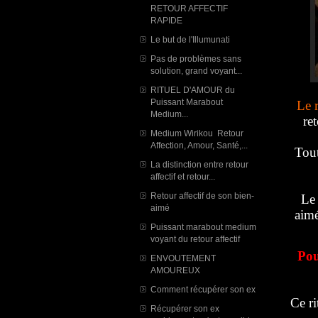
RETOUR AFFECTIF
RAPIDE
Le but de l'Illumunati
Pas de problèmes sans
solution, grand voyant...
RITUEL D'AMOUR du
Puissant Marabout
Le r
Medium...
re
Medium Wirikou Retour
Affection, Amour, Santé,...
Tout
La distinction entre retour
affectif et retour...
Retour affectif de son bien-
Le 
aimé
aimé
Puissant marabout medium
voyant du retour affectif
Pou
ENVOUTEMENT
AMOUREUX
Comment récupérer son ex
Ce ri
Récupérer son ex