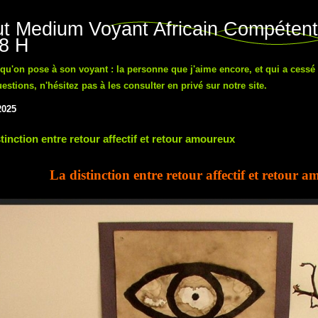
t Medium Voyant Africain Compétent
48 H
n qu'on pose à son voyant : la personne que j'aime encore, et qui a cessé
tions, n'hésitez pas à les consulter en privé sur notre site.
2025
tinction entre retour affectif et retour amoureux
La distinction entre retour affectif et retour 