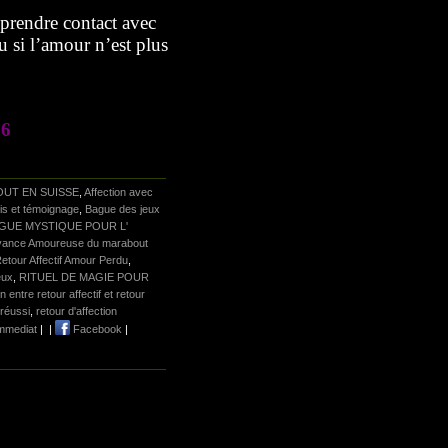
reprendre contact avec
 si l’amour n’est plus
76
UT EN SUISSE
,
Affection avec
is et témoignage
,
Bague des jeux
GUE MYSTIQUE POUR L'
oyance Amoureuse du marabout
etour Affectif Amour Perdu
,
eux
,
RITUEL DE MAGIE POUR
on entre retour affectif et retour
 réussi
,
retour d'affection
 immediat
|
|
Facebook
|