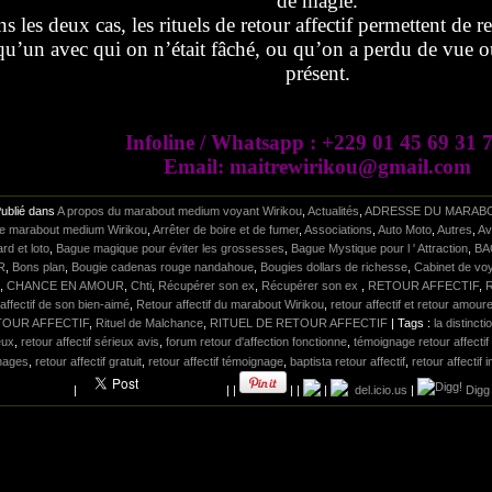
de magie.
s les deux cas, les rituels de retour affectif permettent de 
qu’un avec qui on n’était fâché, ou qu’on a perdu de vue ou
présent.
Infoline / Whatsapp : +229 01 45 69 31 
Email: maitrewirikou@gmail.com
Publié dans
A propos du marabout medium voyant Wirikou
,
Actualités
,
ADRESSE DU MARABO
tre marabout medium Wirikou
,
Arrêter de boire et de fumer
,
Associations
,
Auto Moto
,
Autres
,
Av
rd et loto
,
Bague magique pour éviter les grossesses
,
Bague Mystique pour l ' Attraction
,
BA
R
,
Bons plan
,
Bougie cadenas rouge nandahoue
,
Bougies dollars de richesse
,
Cabinet de v
,
CHANCE EN AMOUR
,
Chti
,
Récupérer son ex
,
Récupérer son ex
,
RETOUR AFFECTIF
,
R
affectif de son bien-aimé
,
Retour affectif du marabout Wirikou
,
retour affectif et retour amour
TOUR AFFECTIF
,
Rituel de Malchance
,
RITUEL DE RETOUR AFFECTIF
| Tags :
la distincti
eux
,
retour affectif sérieux avis
,
forum retour d'affection fonctionne
,
témoignage retour affectif
nages
,
retour affectif gratuit
,
retour affectif témoignage
,
baptista retour affectif
,
retour affectif
|
|
|
|
|
|
del.icio.us
|
Digg