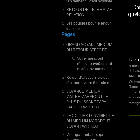
rapidement... c'est possible
Dan
RETOUR DE L'ETRE AIME
quel
RELATION
Les bougies pour le retour
d’affection
Pages
GRAND VOYANT MEDIUM
DU RETOUR AFFECTIF
Votre marabout
17:29 
réalise envoûtement
le mai
et désenvoûtement !
de hasa
AMOU
Retour d'affection rapide,
Wirikou
récupérer votre être-aimé
Retour 
VOYANCE MÉDIUM
LE RE
MAITRE MARABOUT LE
amour
PLUS PUISSANT PAPA
témoig
VAUDOU WIRIKOU
LE COLLIER D'INVISIBILITE
DU MEDIUM MARABOUT
VOYANT WIRIKOU
Moringa-baobab-soja-
ananas-pasteque