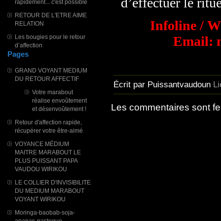
d’effectuer le ritu
rapidement... c'est possible
RETOUR DE L'ETRE AIME
Infoline / 
RELATION
Les bougies pour le retour
Email: 
d’affection
Pages
GRAND VOYANT MEDIUM
DU RETOUR AFFECTIF
Écrit par Puissantvaudoun
L
Votre marabout
réalise envoûtement
Les commentaires sont f
et désenvoûtement !
Retour d'affection rapide,
récupérer votre être-aimé
VOYANCE MÉDIUM
MAITRE MARABOUT LE
PLUS PUISSANT PAPA
VAUDOU WIRIKOU
LE COLLIER D'INVISIBILITE
DU MEDIUM MARABOUT
VOYANT WIRIKOU
Moringa-baobab-soja-
ananas-pasteque