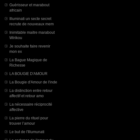
Guérisseur et marabout
africain
Illuminati un secte secret
recrute de nouveaux mem
Inimitable maitre marabout
Wirikou
Je souhaite faire revenir
mon ex
La Bague Magique de
Richesse
LA BOUGIE D'AMOUR
La Bougie d'Amour de l'inde
La distinction entre retour
affectif et retour amo
La nécessaire réciprocité
affective
La pierre du rituel pour
trouver l’amour
Le but de l'Illumunati