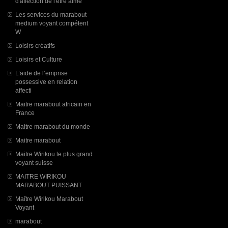
d'affection de l'être aimé
Les services du marabout
medium voyant compétent
W
Loisirs créatifs
Loisirs et Culture
L’aide de l’emprise
possessive en relation
affecti
Maitre marabout africain en
France
Maitre marabout du monde
Maitre marabout
Maitre Wirikou le plus grand
voyant suisse
MAITRE WIRIKOU
MARABOUT PUISSANT
Maître Wirikou Marabout
Voyant
marabout