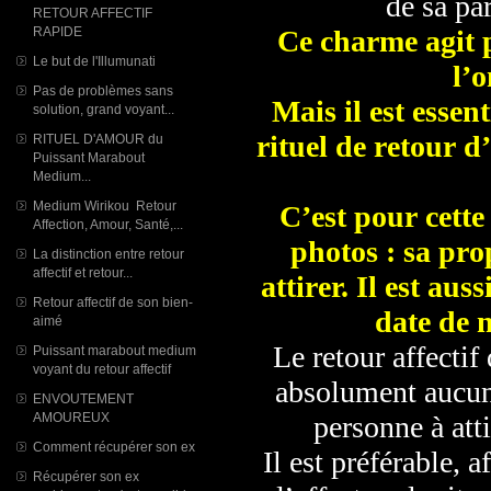
de sa par
RETOUR AFFECTIF
RAPIDE
Ce charme agit p
Le but de l'Illumunati
l’o
Pas de problèmes sans
Mais il est essen
solution, grand voyant...
rituel de retour d
RITUEL D'AMOUR du
Puissant Marabout
Medium...
Medium Wirikou Retour
C’est pour cette
Affection, Amour, Santé,...
photos : sa pro
La distinction entre retour
affectif et retour...
attirer. Il est au
Retour affectif de son bien-
date de 
aimé
Le retour affecti
Puissant marabout medium
voyant du retour affectif
absolument aucun 
ENVOUTEMENT
AMOUREUX
personne à atti
Comment récupérer son ex
Il est préférable, a
Récupérer son ex