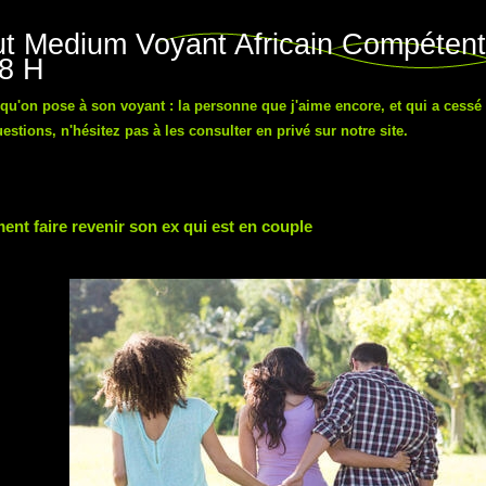
t Medium Voyant Africain Compétent
48 H
n qu'on pose à son voyant : la personne que j'aime encore, et qui a cessé
tions, n'hésitez pas à les consulter en privé sur notre site.
nt faire revenir son ex qui est en couple