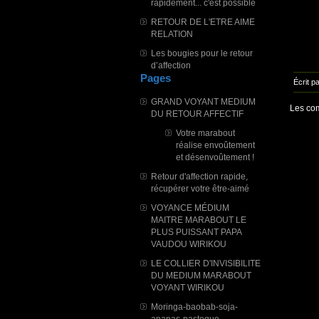
commen
rapidement... c'est possible
sérieu
l'am
RETOUR DE L'ETRE AIME
comme
RELATION
Les bougies pour le retour
d’affection
Pages
Écrit 
GRAND VOYANT MEDIUM
Les com
DU RETOUR AFFECTIF
Votre marabout
réalise envoûtement
et désenvoûtement !
Retour d'affection rapide,
récupérer votre être-aimé
VOYANCE MÉDIUM
MAITRE MARABOUT LE
PLUS PUISSANT PAPA
VAUDOU WIRIKOU
LE COLLIER D'INVISIBILITE
DU MEDIUM MARABOUT
VOYANT WIRIKOU
Moringa-baobab-soja-
ananas-pasteque