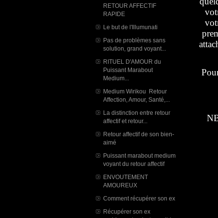
quel
RETOUR AFFECTIF
vot
RAPIDE
vot
Le but de l'Illumunati
prem
Pas de problèmes sans
attac
solution, grand voyant...
RITUEL D'AMOUR du
Puissant Marabout
Pour
Medium...
Medium Wirikou Retour
Affection, Amour, Santé,...
La distinction entre retour
NB
affectif et retour...
Retour affectif de son bien-
aimé
Puissant marabout medium
voyant du retour affectif
ENVOUTEMENT
AMOUREUX
Comment récupérer son ex
Récupérer son ex