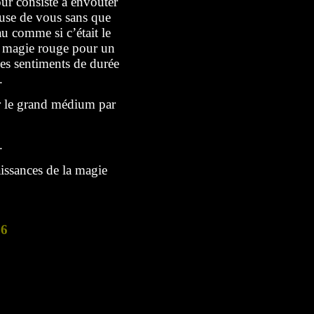
ur consiste à envoûter
euse de vous sans que
 comme si c’était le
la magie rouge pour un
es sentiments de durée
.
er le grand médium par
.
issances de la magie
76