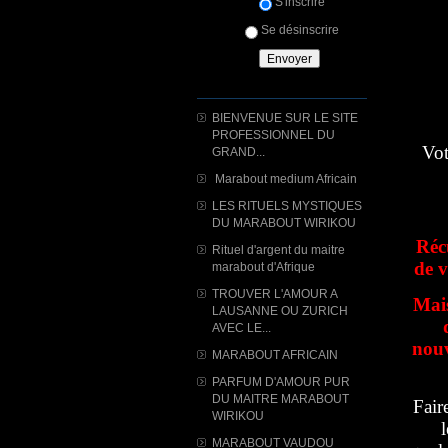
S'inscrire
Se désinscrire
BIENVENUE SUR LE SITE
PROFESSIONNEL DU
Vot
GRAND...
Marabout medium Africain
LES RITUELS MYSTIQUES
DU MARABOUT WIRIKOU
Réc
Rituel d'argent du maitre
de v
marabout d'Afrique
TROUVER L'AMOUR A
Mais
LAUSANNE OU ZURICH
AVEC LE...
nouv
MARABOUT AFRICAIN
PARFUM D'AMOUR PUR
DU MAITRE MARABOUT
Fair
WIRIKOU
l
MARABOUT VAUDOU