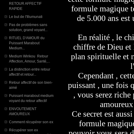
RETOUR AFFECTIF
formule magique t
RAPIDE
de 5.000 ans est
Le but de l'Illumunati
Pas de problèmes sans
solution, grand voyant...
En réalité , le chi
RITUEL D'AMOUR du
Puissant Marabout
chiffre de Dieu et
Medium...
plan spirituelle et
Medium Wirikou Retour
Affection, Amour, Santé,...
l
La distinction entre retour
Cependant , cett
affectif et retour...
Retour affectif de son bien-
puissant , une fois
aimé
, vous serez riche 
Puissant marabout medium
voyant du retour affectif
amoureux ;
ENVOUTEMENT
Ce secret est auss
AMOUREUX
formule magique 
Comment récupérer son ex
Récupérer son ex
pouvoir vous sera d