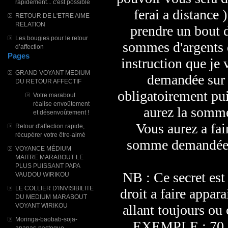
rapidement... c'est possible
ferai a distance 
RETOUR DE L'ETRE AIME
RELATION
prendre un bout d
Les bougies pour le retour
sommes d'argents 
d’affection
Pages
instruction que je 
GRAND VOYANT MEDIUM
demandée sur 
DU RETOUR AFFECTIF
obligatoirement pui
Votre marabout
réalise envoûtement
aurez la sommes
et désenvoûtement !
Vous aurez a fair
Retour d'affection rapide,
récupérer votre être-aimé
somme demandée 2
VOYANCE MÉDIUM
MAITRE MARABOUT LE
PLUS PUISSANT PAPA
NB : Ce secret est
VAUDOU WIRIKOU
LE COLLIER D'INVISIBILITE
droit a faire appar
DU MEDIUM MARABOUT
VOYANT WIRIKOU
allant toujours ou
Moringa-baobab-soja-
EXEMPLE : 70.0
ananas-pasteque