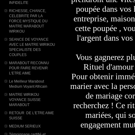
INFIDELITE
poupée dans vos l
RICHESSE, CHANCE,
CELEBRITE PAR LA
entreprise, maisons
FORCE MYSTIQUE DU
cette poupée , vou
MAITRE MARABOUT
WIRIKOU
l'argent dans vos
SEANCE DE VOYANCE
AVEC LE MAITRE WIRIKOU
SPECIALISTE DES
Vous gagnerez pl
COUPLES
MARABOUT RECONNU
Rituel d'amour 
POUR FAIRE REVENIR
L'ETRE AIME
Pour obtenir imméd
Le Meilleur Marabout
marier avec la pers
Medium Voyant Africain
de mariage co
MAITRE WIRIKOU
VOYANCE SUISSE
recherchez ! Ce ri
MARABOUT
mariées, qui s
RETOUR DE L'ETRE AIME
SUISSE
engagement mutu
MEDIUM SERIEUX
Témoignage certifié et