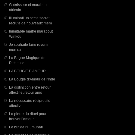
Guérisseur et marabout
africain
Illuminati un secte secret
recrute de nouveaux mem
Inimitable maitre marabout
Wirikou
Je souhaite faire revenir
mon ex
La Bague Magique de
Richesse
LA BOUGIE D'AMOUR
La Bougie d'Amour de l'inde
La distinction entre retour
affectif et retour amo
La nécessaire réciprocité
affective
La pierre du rituel pour
trouver l’amour
Le but de l'Illumunati