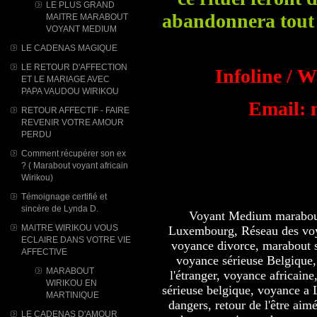
LE PLUS GRAND
abandonnera tout 
MAITRE MARABOUT
VOYANT MEDIUM
LE CADENAS MAGIQUE
LE RETOUR D'AFFECTION
Infoline / 
ET LE MARIAGE AVEC
PAPA VAUDOU WIRIKOU
Email: 
RETOUR AFFECTIF - FAIRE
REVENIR VOTRE AMOUR
PERDU
Comment récupérer son ex
? ( Marabout voyant africain
Wirikou)
Témoignage certifié et
sincère de Lynda D.
Voyant Medium marabou
MAITRE WIRIKOU VOUS
Luxembourg, Réseau des voy
ECLAIRE DANS VOTRE VIE
voyance divorce, marabout 
AFFECTIVE
voyance sérieuse Belgique,
MARABOUT
l'étranger, voyance africain
WIRIKOU ​EN
sérieuse belgique, voyance a 
MARTINIQUE
dangers, retour de l'être aim
LE CADENAS D'AMOUR