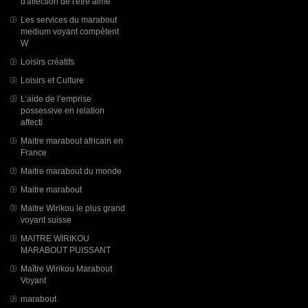
d'affection de l'être aimé
Les services du marabout
medium voyant compétent
W
Loisirs créatifs
Loisirs et Culture
L’aide de l’emprise
possessive en relation
affecti
Maitre marabout africain en
France
Maitre marabout du monde
Maitre marabout
Maitre Wirikou le plus grand
voyant suisse
MAITRE WIRIKOU
MARABOUT PUISSANT
Maître Wirikou Marabout
Voyant
marabout