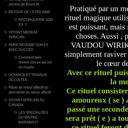
sincère de Bruno M.
Pratiqué par un 
RETOUR DE L'ETRE AIME
rituel magique utili
RECONQUERIR SON
est puissant, mais
EX ?
VOYANT MEDIUM
choses. Aussi , 
AFRICAIN
VAUDOU WIRIKOU 
FAIRE REVENIR SON EX
AVEC SUCCES
simplement raviver 
Comment faire
le cœur d
revenir son ex qui est
en couple
Avec ce rituel pui
VOYANCE ET TRAVAUX
la mo
OCCULTES
Rituel de retour affectif du
Ce rituel consister
spécialiste du retour affectif
amoureux ( se ) a
VOYANT AFRICAIN AU
CANADA
passé une seconde d
LES SPECIALITES
sera prêt ( e ) a to
DU MAITRE
MARABOUT
ce rituel feront de