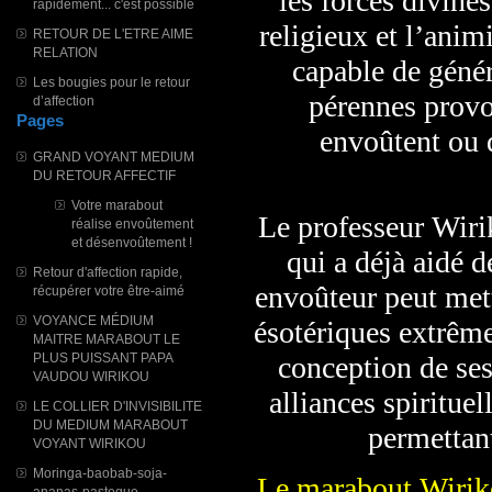
les forces divine
rapidement... c'est possible
religieux et l’ani
RETOUR DE L'ETRE AIME
RELATION
capable de génére
Les bougies pour le retour
pérennes provo
d’affection
Pages
envoûtent ou 
GRAND VOYANT MEDIUM
DU RETOUR AFFECTIF
Votre marabout
Le professeur Wiri
réalise envoûtement
et désenvoûtement !
qui a déjà aidé d
Retour d'affection rapide,
envoûteur peut met
récupérer votre être-aimé
VOYANCE MÉDIUM
ésotériques extrême
MAITRE MARABOUT LE
PLUS PUISSANT PAPA
conception de ses
VAUDOU WIRIKOU
alliances spiritue
LE COLLIER D'INVISIBILITE
DU MEDIUM MARABOUT
permettant
VOYANT WIRIKOU
Moringa-baobab-soja-
Le marabout Wirikou
ananas-pasteque