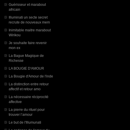
Guérisseur et marabout
africain
Illuminati un secte secret
recrute de nouveaux mem
Inimitable maitre marabout
Wirikou
Je souhaite faire revenir
mon ex
La Bague Magique de
Richesse
LA BOUGIE D'AMOUR
La Bougie d'Amour de l'inde
La distinction entre retour
affectif et retour amo
La nécessaire réciprocité
affective
La pierre du rituel pour
trouver l’amour
Le but de l'Illumunati