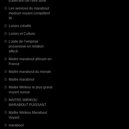
d'affection de l'être aimé
Les services du marabout
medium voyant compétent
W
Loisirs créatifs
Loisirs et Culture
L’aide de l’emprise
possessive en relation
affecti
Maitre marabout africain en
France
Maitre marabout du monde
Maitre marabout
Maitre Wirikou le plus grand
voyant suisse
MAITRE WIRIKOU
MARABOUT PUISSANT
Maître Wirikou Marabout
Voyant
marabout