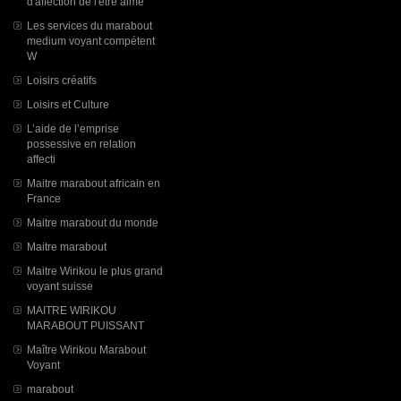
d'affection de l'être aimé
Les services du marabout
medium voyant compétent
W
Loisirs créatifs
Loisirs et Culture
L’aide de l’emprise
possessive en relation
affecti
Maitre marabout africain en
France
Maitre marabout du monde
Maitre marabout
Maitre Wirikou le plus grand
voyant suisse
MAITRE WIRIKOU
MARABOUT PUISSANT
Maître Wirikou Marabout
Voyant
marabout