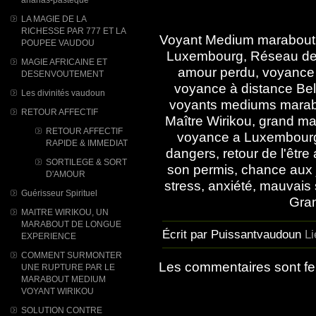
LA MAGIE DE LA
RICHESSE PAR 777 ET LA
Voyant Medium marabout 
POUPEE VAUDOU
Luxembourg, Réseau des
MAGIE AFRICAINE ET
amour perdu, voyance 
DESENVOUTEMENT
voyance à distance Bel
Les divinités vaudoun
voyants mediums marabou
RETOUR AFFECTIF
Maître Wirikou, grand ma
RETOUR AFFECTIF
voyance a Luxembourg, 
RAPIDE & IMMEDIAT
dangers, retour de l'être
SORTILEGE & SORT
son permis, chance aux
D'AMOUR
stress, anxiété, mauvai
Guérisseur Spirituel
Gran
MAITRE WIRIKOU, UN
MARABOUT DE LONGUE
Écrit par Puissantvaudoun
L
EXPERIENCE
COMMENT SURMONTER
Les commentaires sont f
UNE RUPTURE PAR LE
MARABOUT MEDIUM
VOYANT WIRIKOU
SOLUTION CONTRE