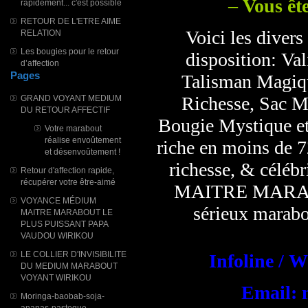
– Vous ête
rapidement... c'est possible
RETOUR DE L'ETRE AIME
Voici les divers
RELATION
Les bougies pour le retour
disposition: Va
d’affection
Pages
Talisman Magiqu
Richesse, Sac M
GRAND VOYANT MEDIUM
DU RETOUR AFFECTIF
Bougie Mystique et 
Votre marabout
réalise envoûtement
riche en moins de 7
et désenvoûtement !
richesse, & célébr
Retour d'affection rapide,
récupérer votre être-aimé
MAITRE MARABO
VOYANCE MÉDIUM
sérieux marab
MAITRE MARABOUT LE
PLUS PUISSANT PAPA
VAUDOU WIRIKOU
LE COLLIER D'INVISIBILITE
Infoline / 
DU MEDIUM MARABOUT
VOYANT WIRIKOU
Email: 
Moringa-baobab-soja-
ananas-pasteque