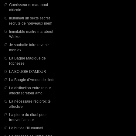
Guérisseur et marabout
africain
Illuminati un secte secret
recrute de nouveaux mem
Inimitable maitre marabout
Wirikou
Je souhaite faire revenir
mon ex
La Bague Magique de
Richesse
LA BOUGIE D'AMOUR
La Bougie d'Amour de l'inde
La distinction entre retour
affectif et retour amo
La nécessaire réciprocité
affective
La pierre du rituel pour
trouver l’amour
Le but de l'Illumunati