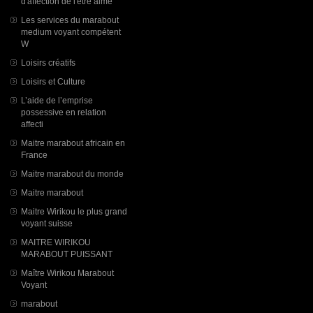
d'affection de l'être aimé
Les services du marabout
medium voyant compétent
W
Loisirs créatifs
Loisirs et Culture
L’aide de l’emprise
possessive en relation
affecti
Maitre marabout africain en
France
Maitre marabout du monde
Maitre marabout
Maitre Wirikou le plus grand
voyant suisse
MAITRE WIRIKOU
MARABOUT PUISSANT
Maître Wirikou Marabout
Voyant
marabout