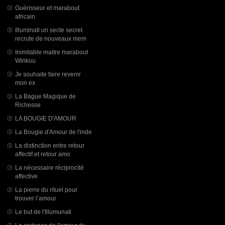
Guérisseur et marabout
africain
Illuminati un secte secret
recrute de nouveaux mem
Inimitable maitre marabout
Wirikou
Je souhaite faire revenir
mon ex
La Bague Magique de
Richesse
LA BOUGIE D'AMOUR
La Bougie d'Amour de l'inde
La distinction entre retour
affectif et retour amo
La nécessaire réciprocité
affective
La pierre du rituel pour
trouver l’amour
Le but de l'Illumunati