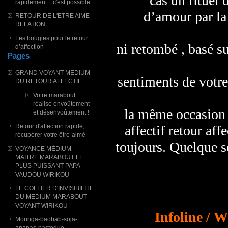
cas un rituel 
rapidement... c'est possible
d’amour par la
RETOUR DE L'ETRE AIME
RELATION
Les bougies pour le retour
ni retombé , basé su
d’affection
Pages
GRAND VOYANT MEDIUM
sentiments de votre 
DU RETOUR AFFECTIF
Votre marabout
réalise envoûtement
la même occasion 
et désenvoûtement !
Retour d'affection rapide,
affectif retour af
récupérer votre être-aimé
toujours. Quelque s
VOYANCE MÉDIUM
MAITRE MARABOUT LE
PLUS PUISSANT PAPA
VAUDOU WIRIKOU
LE COLLIER D'INVISIBILITE
DU MEDIUM MARABOUT
VOYANT WIRIKOU
Infoline / 
Moringa-baobab-soja-
ananas-pasteque