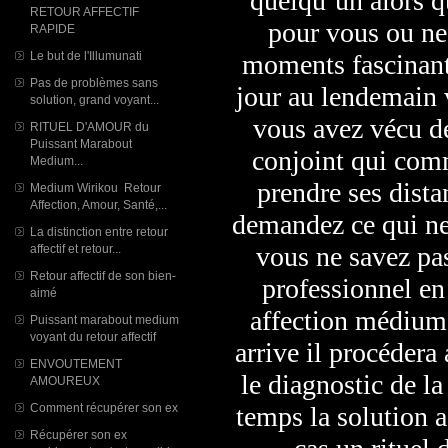
quelqu’un alors qu
RETOUR AFFECTIF
pour vous ou ne
RAPIDE
Le but de l'Illumunati
moments fascinant
Pas de problèmes sans
jour au lendemain 
solution, grand voyant...
vous avez vécu de
RITUEL D'AMOUR du
Puissant Marabout
conjoint qui comm
Medium...
prendre ses dista
Medium Wirikou Retour
Affection, Amour, Santé,...
demandez ce qui ne 
La distinction entre retour
vous ne savez pas
affectif et retour...
Retour affectif de son bien-
professionnel en 
aimé
affection médium:
Puissant marabout medium
voyant du retour affectif
arrive il procédera
ENVOUTEMENT
le diagnostic de l
AMOUREUX
Comment récupérer son ex
temps la solution a
Récupérer son ex