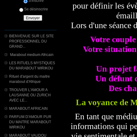
S'inscrire
pour définir les év
Se désinscrire
émaill
Lors d'une séance d
BIENVENUE SUR LE SITE
Votre couple
PROFESSIONNEL DU
GRAND...
Votre situation
Marabout medium Africain
LES RITUELS MYSTIQUES
Un projet f
DU MARABOUT WIRIKOU
Un défunt q
Rituel d'argent du maitre
marabout d'Afrique
Des cha
TROUVER L'AMOUR A
LAUSANNE OU ZURICH
La voyance de Ma
AVEC LE...
MARABOUT AFRICAIN
En tant que médiu
PARFUM D'AMOUR PUR
DU MAITRE MARABOUT
informations qui pe
WIRIKOU
vie sentimentale et
MARABOUT VAUDOU