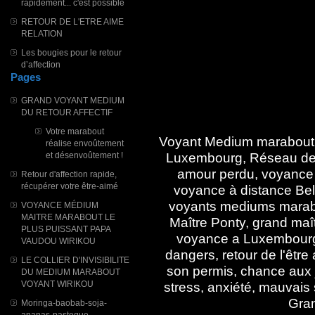
rapidement... c'est possible
RETOUR DE L'ETRE AIME
RELATION
Les bougies pour le retour
d’affection
Pages
GRAND VOYANT MEDIUM
DU RETOUR AFFECTIF
Votre marabout
Voyant Medium marabout 
réalise envoûtement
Luxembourg, Réseau des
et désenvoûtement !
amour perdu, voyance 
Retour d'affection rapide,
récupérer votre être-aimé
voyance à distance Bel
voyants mediums marabou
VOYANCE MÉDIUM
MAITRE MARABOUT LE
Maître Ponty, grand maî
PLUS PUISSANT PAPA
voyance a Luxembourg, 
VAUDOU WIRIKOU
dangers, retour de l'être
LE COLLIER D'INVISIBILITE
son permis, chance aux
DU MEDIUM MARABOUT
VOYANT WIRIKOU
stress, anxiété, mauvai
Gran
Moringa-baobab-soja-
ananas-pasteque