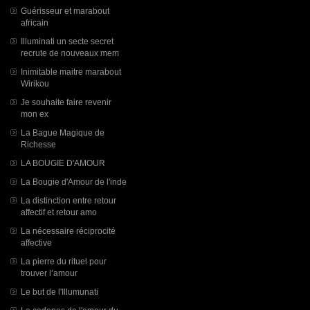
Guérisseur et marabout
africain
Illuminati un secte secret
recrute de nouveaux mem
Inimitable maitre marabout
Wirikou
Je souhaite faire revenir
mon ex
La Bague Magique de
Richesse
LA BOUGIE D'AMOUR
La Bougie d'Amour de l'inde
La distinction entre retour
affectif et retour amo
La nécessaire réciprocité
affective
La pierre du rituel pour
trouver l’amour
Le but de l'Illumunati