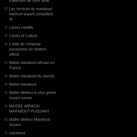
d'affection de l'être aimé
Les services du marabout
medium voyant compétent
W
Loisirs créatifs
Loisirs et Culture
L’aide de l’emprise
possessive en relation
affecti
Maitre marabout africain en
France
Maitre marabout du monde
Maitre marabout
Maitre Wirikou le plus grand
voyant suisse
MAITRE WIRIKOU
MARABOUT PUISSANT
Maître Wirikou Marabout
Voyant
marabout