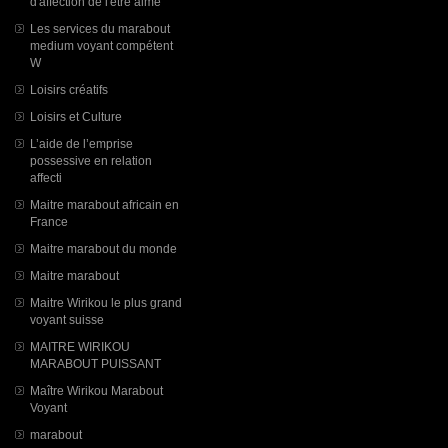
d'affection de l'être aimé
Les services du marabout
medium voyant compétent
W
Loisirs créatifs
Loisirs et Culture
L’aide de l’emprise
possessive en relation
affecti
Maitre marabout africain en
France
Maitre marabout du monde
Maitre marabout
Maitre Wirikou le plus grand
voyant suisse
MAITRE WIRIKOU
MARABOUT PUISSANT
Maître Wirikou Marabout
Voyant
marabout