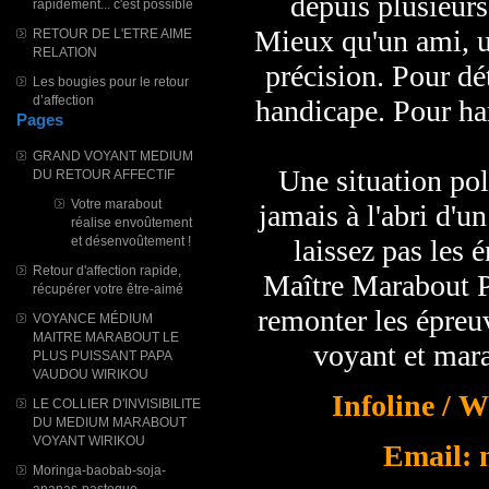
depuis plusieurs
rapidement... c'est possible
Mieux qu'un ami, u
RETOUR DE L'ETRE AIME
RELATION
précision. Pour dé
Les bougies pour le retour
d’affection
handicape. Pour har
Pages
GRAND VOYANT MEDIUM
Une situation pol
DU RETOUR AFFECTIF
Votre marabout
jamais à l'abri d'u
réalise envoûtement
et désenvoûtement !
laissez pas les 
Retour d'affection rapide,
Maître Marabout
récupérer votre être-aimé
remonter les épreu
VOYANCE MÉDIUM
MAITRE MARABOUT LE
voyant et mara
PLUS PUISSANT PAPA
VAUDOU WIRIKOU
Infoline / 
LE COLLIER D'INVISIBILITE
DU MEDIUM MARABOUT
VOYANT WIRIKOU
Email: 
Moringa-baobab-soja-
ananas-pasteque