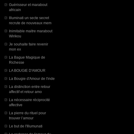
Guérisseur et marabout
africain
Illuminati un secte secret
recrute de nouveaux mem
Inimitable maitre marabout
Wirikou
Je souhaite faire revenir
mon ex
La Bague Magique de
Richesse
LA BOUGIE D'AMOUR
La Bougie d'Amour de l'inde
La distinction entre retour
affectif et retour amo
La nécessaire réciprocité
affective
La pierre du rituel pour
trouver l’amour
Le but de l'Illumunati