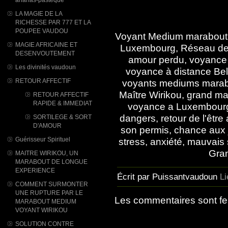
LA MAGIE DE LA
RICHESSE PAR 777 ET LA
POUPEE VAUDOU
Voyant Medium marabout 
MAGIE AFRICAINE ET
Luxembourg, Réseau des
DESENVOUTEMENT
amour perdu, voyance 
Les divinités vaudoun
voyance à distance Bel
RETOUR AFFECTIF
voyants mediums marabou
Maître Wirikou, grand ma
RETOUR AFFECTIF
RAPIDE & IMMEDIAT
voyance a Luxembourg, 
dangers, retour de l'être
SORTILEGE & SORT
D'AMOUR
son permis, chance aux
Guérisseur Spirituel
stress, anxiété, mauvai
Gran
MAITRE WIRIKOU, UN
MARABOUT DE LONGUE
EXPERIENCE
Écrit par Puissantvaudoun
L
COMMENT SURMONTER
UNE RUPTURE PAR LE
Les commentaires sont f
MARABOUT MEDIUM
VOYANT WIRIKOU
SOLUTION CONTRE