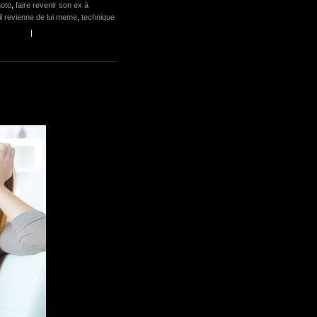
hoto
,
faire revenir son ex à
il revienne de lui meme
,
technique
|