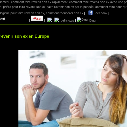
idement
,
comment faire revenir son ex rapidement
,
comment faire revenir son ex avec une p
e
,
prière pour faire revenir son ex
,
faire revenir son ex par la pensée
,
comment faire pour qu'
ogique pour faire revenir son ex
,
comment récupérer son ex
|
|
Facebook
|
|
|
|
|
|
del.icio.us
|
Digg
 revenir son ex en Europe