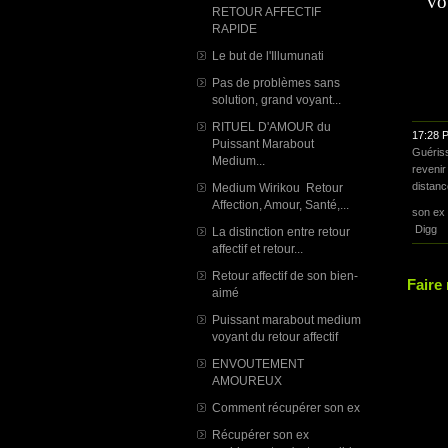
vo
RETOUR AFFECTIF
RAPIDE
Le but de l'Illumunati
Pas de problèmes sans
solution, grand voyant...
RITUEL D'AMOUR du
17:28 
Puissant Marabout
Guériss
Medium...
revenir
distanc
Medium Wirikou Retour
Affection, Amour, Santé,...
son ex
Digg
La distinction entre retour
affectif et retour...
Retour affectif de son bien-
Faire
aimé
Puissant marabout medium
voyant du retour affectif
ENVOUTEMENT
AMOUREUX
Comment récupérer son ex
Récupérer son ex