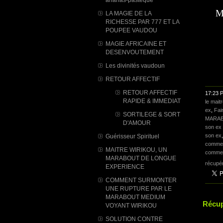
Ma
LA MAGIE DE LA
RICHESSE PAR 777 ET LA
POUPEE VAUDOU
MAGIE AFRICAINE ET
DESENVOUTEMENT
Les divinités vaudoun
RETOUR AFFECTIF
RETOUR AFFECTIF
17:23 
RAPIDE & IMMEDIAT
le mai
ex
,
Fai
SORTILEGE & SORT
MARAB
D'AMOUR
son ex 
son ex
Guérisseur Spirituel
comment
MAITRE WIRIKOU, UN
comment
MARABOUT DE LONGUE
récupé
EXPERIENCE
COMMENT SURMONTER
UNE RUPTURE PAR LE
MARABOUT MEDIUM
Récup
VOYANT WIRIKOU
SOLUTION CONTRE