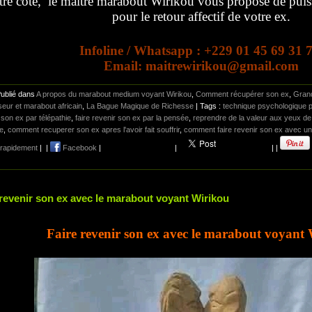
tre côté, le maitre marabout Wirikou vous propose de puissan
pour le retour affectif de votre ex.
Infoline / Whatsapp : +229 01 45 69 31 
Email: maitrewirikou@gmail.com
Publié dans
A propos du marabout medium voyant Wirikou
,
Comment récupérer son ex
,
Gran
eur et marabout africain
,
La Bague Magique de Richesse
| Tags :
technique psychologique p
 son ex par télépathie
,
faire revenir son ex par la pensée
,
reprendre de la valeur aux yeux de
e
,
comment recuperer son ex apres l'avoir fait souffrir
,
comment faire revenir son ex avec u
 rapidement
|
|
Facebook
|
|
|
|
 revenir son ex avec le marabout voyant Wirikou
Faire revenir son ex avec le marabout voyant