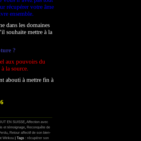
our récupérer votre âme
ivre ensemble.
me dans les domaines
il souhaite mettre à la
pture ?
pel aux pouvoirs du
à la source.
nt abouti à mettre fin à
76
UT EN SUISSE
,
Affection avec
is et témoignage
,
Reconquête de
Perdu
,
Retour affectif de son bien-
ut Wirikou
| Tags :
récupérer son