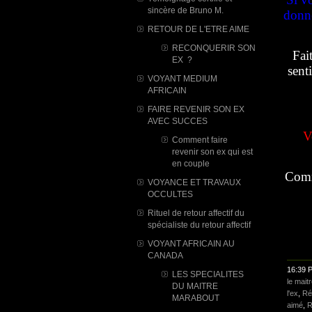
sincère de Bruno M.
donné
RETOUR DE L'ETRE AIME
RECONQUERIR SON
Fai
EX ?
sent
VOYANT MEDIUM
AFRICAIN
FAIRE REVENIR SON EX
AVEC SUCCES
V
Comment faire
revenir son ex qui est
en couple
​Comm
VOYANCE ET TRAVAUX
OCCULTES
Rituel de retour affectif du
spécialiste du retour affectif
VOYANT AFRICAIN AU
CANADA
16:39 
LES SPECIALITES
le mai
DU MAITRE
l'ex
,
Ré
MARABOUT
aimé
,
R