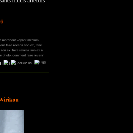
ts rituels affectifs
76
d marabout voyant medium
,
our faire revenir son ex
,
faire
 son ex
,
faire revenir son ex à
ne photo
,
comment faire revenir
|
|
|
del.icio.us
|
 Wirikou