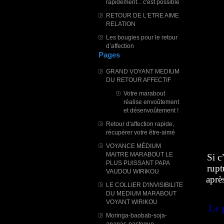
rapidement... c'est possible
RETOUR DE L'ETRE AIME
RELATION
Les bougies pour le retour
d’affection
Pages
GRAND VOYANT MEDIUM
DU RETOUR AFFECTIF
Votre marabout
réalise envoûtement
et désenvoûtement !
Retour d'affection rapide,
récupérer votre être-aimé
VOYANCE MÉDIUM
MAITRE MARABOUT LE
Si c
PLUS PUISSANT PAPA
rupt
VAUDOU WIRIKOU
aprè
LE COLLIER D'INVISIBILITE
DU MEDIUM MARABOUT
VOYANT WIRIKOU
Le 
Moringa-baobab-soja-
ananas-pasteque