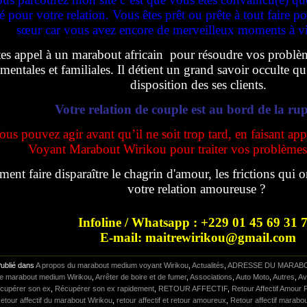
 pour votre relation. Vous êtes prêt ou prête à tout faire p
sœur car vous avez encore de merveilleux moments à v
tes appel à un marabout africain pour résoudre vos problè
imentales et familiales. Il détient un grand savoir occulte qu’
disposition des ses clients.
Votre relation de couple est au bord de la ru
ous pouvez agir avant qu’il ne soit trop tard, en faisant ap
Voyant Marabout Wirikou pour traiter vos problèmes 
ent faire disparaître le chagrin d'amour, les frictions qui o
votre relation amoureuse ?
Infoline / Whatsapp : +229 01 45 69 31 
E-mail: maitrewirikou@gmail.com
Publié dans
A propos du marabout medium voyant Wirikou
,
Actualités
,
ADRESSE DU MARABO
tre marabout medium Wirikou
,
Arrêter de boire et de fumer
,
Associations
,
Auto Moto
,
Autres
,
Av
cupérer son ex
,
Récupérer son ex rapidement
,
RETOUR AFFECTIF
,
Retour Affectif Amour 
etour affectif du marabout Wirikou
,
retour affectif et retour amoureux
,
Retour affectif marabo