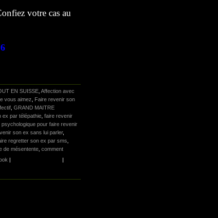
Confiez votre cas au
76
UT EN SUISSE
,
Affection avec
que vous aimez
,
Faire revenir son
ectif
,
GRAND MAITRE
n ex par télépathie
,
faire revenir
 psychologique pour faire revenir
enir son ex sans lui parler
,
ire regretter son ex par sms
,
e de mésentente
,
comment
ook
|
|