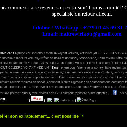
is comment faire revenir son ex lorsqu’il nous a quitté ? 
spécialiste du retour affectif.
Infoline / Whatsapp : +229 01 45 69 31 
Email: maitrewirikou@gmail.com
Publié dans
A propos du marabout medium voyant Wirikou
,
Actualités
,
ADRESSE DU MARABO
tre marabout medium Wirikou
,
Arrêter de boire et de fumer
,
Associations
,
Faire revenir l'être 
re revenir son ex en Europe
,
Faites appel au marabout Wirikou
,
Formule du rituel de retour aff
OUT CELEBRE VOYANT MEDIUM
| Tags :
prière pour faire revenir son ex
,
faire revenir so
par la pensée
,
faire revenir son ex à distance
,
comment faire revenir son ex islam
,
technique
,
faire revenir son ex avec photo
,
comment faire revenir son ex rapidement
,
comment faire rev
 faire revenir l'homme de sa vie
,
comment lui faire regretter son comportement
,
comment fa
 faire revenir son ex
,
faire revenir son ex en europe
,
comment rÉcupÉrer son ex en périod
rer son premier amour
,
faire revenir son ex : comment répondre à ses attentes
|
|
Faceb
|
|
|
|
|
del.icio.us
|
Digg
érer son ex rapidement... c'est possible ?