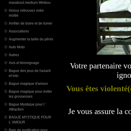
marabout medium Wirikou
Amour retrouvez votre
moitié
Arrêter de boire et de fumer
Associations
Augmenter la taille du pénis
Auto Moto
Autres
Avis et témoignage
Votre partenaire v
Bague des jeux de hasard
ign
et loto
Bague magique d'amour
Vous êtes violenté(
Bague magique pour éviter
les grossesses
Bague Mystique pour l '
Je vous assure la c
Attraction
BAGUE MYSTIQUE POUR
L' AMOUR
Bain de purification pour