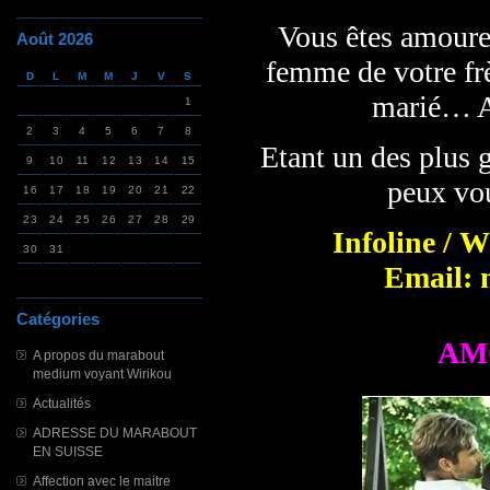
Vous êtes amoureu
Août 2026
femme de votre fr
D
L
M
M
J
V
S
marié… A
1
2
3
4
5
6
7
8
Etant un des plus 
9
10
11
12
13
14
15
peux vou
16
17
18
19
20
21
22
23
24
25
26
27
28
29
Infoline / 
30
31
Email: 
Catégories
AM
A propos du marabout
medium voyant Wirikou
Actualités
ADRESSE DU MARABOUT
EN SUISSE
Affection avec le maitre