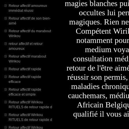
magies blanches pui
Retour affectif amoureux
occultes lui pe
immédiat réussi
Retour affectif de son bien-
magiques. Rien ne
aimé
Compétent Wirik
Retour affectif du marabout
Wirikou
notamment pour le
retour affectif et retour
medium voyan
amoureux
consultation médi
Retour affectif marabout
Wirikou
retour de l'être aim
Retour affectif rapide
réussir son permis
Retour affectif rapide
efficace
maladies chroniqu
Retour affectif rapide
cauchemars, médiu
efficace et simple
Retour affectif Wirikou
Africain Belgiq
RITUELS de retour rapide d
qualifié il vous a
Retour affectif Wirikou
RITUELS de retour rapide d
Retour affectif Wirikou