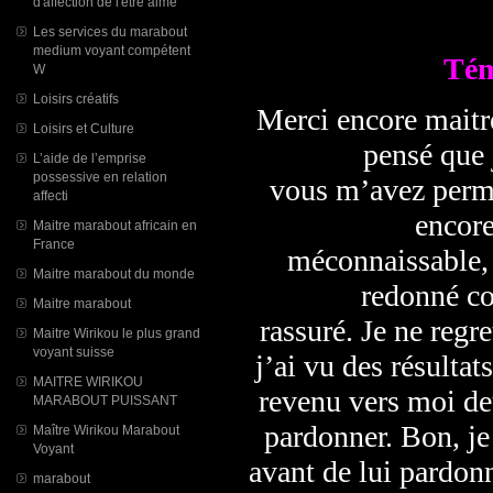
d'affection de l'être aimé
Les services du marabout
medium voyant compétent
Tém
W
Loisirs créatifs
Merci encore maitre
Loisirs et Culture
pensé que 
L’aide de l’emprise
possessive en relation
vous m’avez permi
affecti
encore
Maitre marabout africain en
France
méconnaissable, 
Maitre marabout du monde
redonné co
Maitre marabout
rassuré. Je ne regr
Maitre Wirikou le plus grand
voyant suisse
j’ai vu des résultat
MAITRE WIRIKOU
revenu vers moi de
MARABOUT PUISSANT
pardonner. Bon, je 
Maître Wirikou Marabout
Voyant
avant de lui pardon
marabout