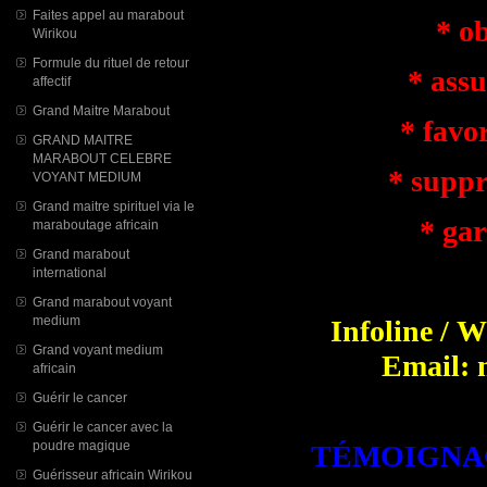
Faites appel au marabout
* obt
Wirikou
Formule du rituel de retour
* assure
affectif
Grand Maitre Marabout
* favoris
GRAND MAITRE
MARABOUT CELEBRE
* supprim
VOYANT MEDIUM
Grand maitre spirituel via le
* garan
maraboutage africain
Grand marabout
*
international
Grand marabout voyant
medium
Infoline / 
Grand voyant medium
Email: 
africain
Guérir le cancer
Guérir le cancer avec la
poudre magique
TÉMOIGNAG
Guérisseur africain Wirikou