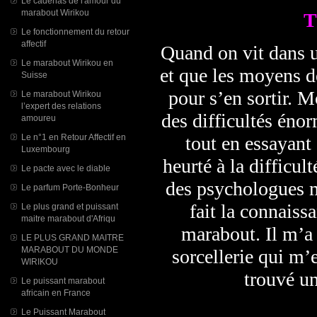
Le cadenas de l'amour du
marabout Wirikou
T
Le fonctionnement du retour
affectif
Quand on vit dans u
Le marabout Wirikou en
et que les moyens d
Suisse
pour s’en sortir. M
Le marabout Wirikou
l’expert des relations
des difficultés éno
amoureu
tout en essayant 
Le n°1 en Retour Affectif en
Luxembourg
heurté à la difficult
Le pacte avec le diable
des psychologues ma
Le parfum Porte-Bonheur
fait la connais
Le plus grand et puissant
maitre marabout d'Afriqu
marabout. Il m’a 
LE PLUS GRAND MAITRE
MARABOUT DU MONDE
sorcellerie qui m’
WIRIKOU
trouvé un
Le puissant marabout
africain en France
Le Puissant Marabout