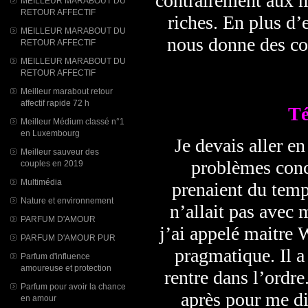
contrairement aux m
MEILLEUR MARABOUT DU
RETOUR AFFECTIF
riches. En plus d’e
MEILLEUR MARABOUT DU
nous donne des cons
RETOUR AFFECTIF
MEILLEUR MARABOUT DU
RETOUR AFFECTIF
Meilleur marabout retour
affectif rapide 72 h
T
Meilleur Médium classé n°1
en Luxembourg
Je devais aller e
Meilleur sauveur des
problèmes conc
couples en 2019
Multimédia
prenaient du temp
Nature et environnement
n’allait pas avec 
PARFUM D'AMOUR
j’ai appelé maitre W
PARFUM D'AMOUR PUR
pragmatique. Il a 
Parfum d'influence
amoureuse et protection
rentre dans l’ordr
Parfum pour avoir la chance
après pour me di
en amour