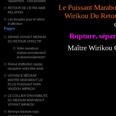
rapidement... c'est possible
Le Puissant Marab
RETOUR DE L'ETRE AIME
RELATION
Wirikou Du Retou
Les bougies pour le retour
d’affection
Pages
Rupture, sépara
GRAND VOYANT MEDIUM
DU RETOUR AFFECTIF
Maître Wirikou 
Votre marabout
réalise envoûtement
et désenvoûtement !
Retour d'affection rapide,
récupérer votre être-aimé
VOYANCE MÉDIUM
MAITRE MARABOUT LE
PLUS PUISSANT PAPA
VAUDOU WIRIKOU
LE COLLIER D'INVISIBILITE
DU MEDIUM MARABOUT
VOYANT WIRIKOU
Moringa-baobab-soja-
ananas-pasteque