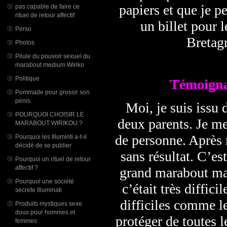
papiers et que je p
pas capable de faire ce
rituel de retour affectif
un billet pour l
Perso
Bretagn
Photos
Pilule du pouvoir sexuel du
marabout medium Wiriko
Politique
Témoigna
Pommade pour grossir son
pénis
Moi, je suis issu 
POURQUOI CHOISIR LE
deux parents. Je me
MARABOUT WIRIKOU ?
de personne. Après 
Pourquoi les Illuminti a-t-il
décidé de se publier
sans résultat. C’est
Pourquoi un rituel de retour
affectif ?
grand marabout mai
Pourquoi une société
c’était très diffici
secrete Illuminati
difficiles comme l
Produits mystiques sexe
doux pour hommes et
protéger de toutes l
femmes