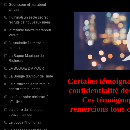
Guérisseur et marabout
africain
Illuminati un secte secret
recrute de nouveaux mem
Inimitable maitre marabout
Wirikou
Je souhaite faire revenir
mon ex
La Bague Magique de
Richesse
LA BOUGIE D'AMOUR
La Bougie d'Amour de l'inde
Certains témoigna
La distinction entre retour
confidentialité d
affectif et retour amo
La nécessaire réciprocité
Ces témoignag
affective
remercions tous 
La pierre du rituel pour
trouver l’amour
Le but de l'Illumunati