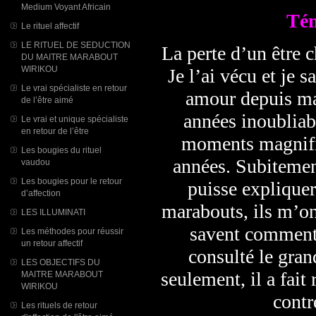
Medium Voyant Africain
Tém
Le rituel affectif
LE RITUEL DE SEDUCTION
La perte d’un être c
DU MAITRE MARABOUT
WIRIKOU
Je l’ai vécu et je s
Le vrai spécialiste en retour
amour depuis ma 
de l’être aimé
années inoubliab
Le vrai et unique spécialiste
en retour de l’être
moments magnifiq
Les bougies du rituel
années. Subitement
vaudou
Les bougies pour le retour
puisse expliquer
d’affection
marabouts, ils m’on
LES ILLUMINATI
savent comment l
Les méthodes pour réussir
un retour affectif
consulté le gra
LES OBJECTIFS DU
seulement, il a fai
MAITRE MARABOUT
WIRIKOU
contr
Les rituels de retour