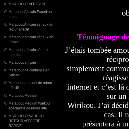
MARABOUT AFRICAIN
ob
Marabout Africain Expert en
amour
Marabout Africain sérieux du
retour affectif
Témoignage de
Marabout africain sérieux en
France
J’étais tombée amou
Marabout africain sérieux
honnête
récipro
Marabout africain
simplement comme un
marabout de confiance en
réagisse
Suisse
Marabout du rituel de retour
internet et c’est l
affectif
sur un
Marabout Médium
Wirikou. J’ai décid
Marabout Médium Wirikou
spécialiste de retour affe
cas. Il
MARABOUT VAUDOU
RETOUR AFFECTIF
présentera à m
RAPIDE