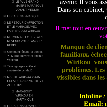
avenir. Il vous ass
LE PLUS GRAND
MAITRE MARABOUT
Dans son cabinet, 
VOYANT MEDIUM
LE CADENAS MAGIQUE
LE RETOUR D'AFFECTION
Il met tout en œuvre
ET LE MARIAGE AVEC
PAPA VAUDOU WIRIKOU
vot
RETOUR AFFECTIF - FAIRE
REVENIR VOTRE AMOUR
Manque de client
PERDU
Comment récupérer son ex
familiaux, éche
? ( Marabout voyant africain
Wirikou)
Wirikou vous 
Témoignage certifié et
problèmes. Les r
sincère de Lynda D.
vissibles dans le
MAITRE WIRIKOU VOUS
ECLAIRE DANS VOTRE VIE
AFFECTIVE
MARABOUT
Infoline 
WIRIKOU ​EN
MARTINIQUE
Email: 
LE CADENAS D'AMOUR