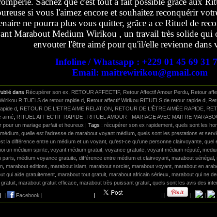
romperie. Sachez que c'est tout à fait possible grâce aux Ri
ureuse si vous l'aimez encore et souhaitez reconquérir votr
enaire ne pourra plus vous quitter, grâce a ce Rituel de r
nt Marabout Medium Wirikou , un travail très solide qui co
envouter l'être aimé pour qu'il/elle revienne dans 
Infoline / Whatsapp : +229 01 45 69 31 
Email: maitrewirikou@gmail.com
Publié dans
Récupérer son ex
,
RETOUR AFFECTIF
,
Retour Affectif Amour Perdu
,
Retour affe
f Wirikou RITUELS de retour rapide d
,
Retour affectif Wirikou RITUELS de retour rapide d
,
Ret
rapide d
,
RETOUR DE L'ETRE AIME RELATION
,
RETOUR DE L'ÊTRE AIMÉE RAPIDE
,
RET
re aimé
,
RITUEL AFFECTIF RAPIDE
,
RITUEL AMOUR - MARIAGE AVEC MAITRE MARABO
 pour un mariage parfait et heureux
| Tags :
récupérer son ex rapidement
,
quels sont les ho
 médium
,
quelle est l'adresse de marabout voyant médium
,
quels sont les prestations et se
est la différence entre un médium et un voyant
,
qu'est-ce qu'une personne clairvoyante
,
quel 
uoi un médium spirite
,
voyant médium gratuit
,
voyance gratuite
,
voyant médium réputé
,
medi
 paris
,
médium voyance gratuite
,
différence entre médium et clairvoyant
,
marabout sénégal
,
on
,
marabout editions
,
marabout islam
,
marabout sorcier
,
marabout voyant
,
marabout en arab
t qui aide gratuitement
,
marabout tout gratuit
,
marabout africain sérieux
,
marabout qui ne d
 gratuit
,
marabout gratuit efficace
,
marabout très puissant gratuit
,
quels sont les avis des in
|
|
Facebook
|
|
|
|
|
|
|