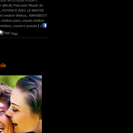
GUE MYSTIQUE POUR L'
affectif
,
Puissants Rituels de
,
VOYANCE AVEC LE MAITRE
nt medium Wirikou
,
MARABOUT
 médium paris
,
voyant medium
 médium
,
voyance gratuite
|
|
Digg
ible