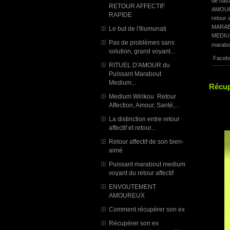
de hasa
RETOUR AFFECTIF
AMOU
RAPIDE
retour a
MARAB
Le but de l'Illumunati
MEDIU
Pas de problèmes sans
marabo
solution, grand voyant...
Faceb
RITUEL D'AMOUR du
Puissant Marabout
Medium...
Récup
Medium Wirikou Retour
Affection, Amour, Santé,...
La distinction entre retour
affectif et retour...
Retour affectif de son bien-
aimé
Puissant marabout medium
voyant du retour affectif
ENVOUTEMENT
AMOUREUX
Comment récupérer son ex
Récupérer son ex