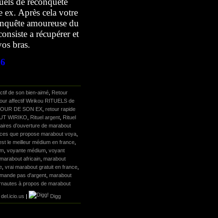
tuels de reconquête
e ex. Après cela votre
econquête amoureuse du
nsiste a récupérer et
vos bras.
76
ctif de son bien-aimé
,
Retour
our affectif Wirikou RITUELS de
OUR DE SON EX
,
retour rapide
UT WIRIKO
,
Rituel argent
,
Rituel
raires d’ouverture de marabout
rvices que propose marabout voya
,
est le meilleur médium en france
,
um
,
voyante médium
,
voyant
marabout africain
,
marabout
e
,
vrai marabout gratuit en france
,
emande pas d'argent
,
marabout
ternautes à propos de marabout
del.icio.us
|
Digg