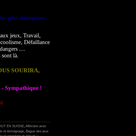
es plus désespérés.
aux jeux, Travail,
coolisme, Défaillance
angers ....
sont là.
OUS SOURIRA,
t - Sympathique !
76
UT EN SUISSE
,
Affection avec
is et témoignage
,
Bague des jeux