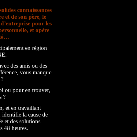
solides connaissances
 et de son père, le
 d’entreprise pour les
ersonnelle, et opère
ité…
cipalement en région
NE.
avec des amis ou des
ifférence, vous manque
 ?
oi ou pour en trouver,
s ?
 et en travaillant
identifie la cause de
e et des solutions
us 48 heures.