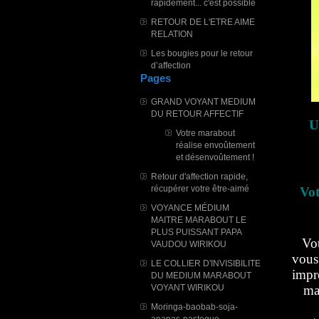
rapidement... c'est possible
RETOUR DE L'ETRE AIME
RELATION
Les bougies pour le retour
d’affection
Pages
GRAND VOYANT MEDIUM
DU RETOUR AFFECTIF
U
Votre marabout
réalise envoûtement
et désenvoûtement !
Retour d'affection rapide,
récupérer votre être-aimé
Vot
VOYANCE MÉDIUM
MAITRE MARABOUT LE
PLUS PUISSANT PAPA
Vot
VAUDOU WIRIKOU
vous
LE COLLIER D'INVISIBILITE
impr
DU MEDIUM MARABOUT
VOYANT WIRIKOU
mai
Moringa-baobab-soja-
ananas-pasteque