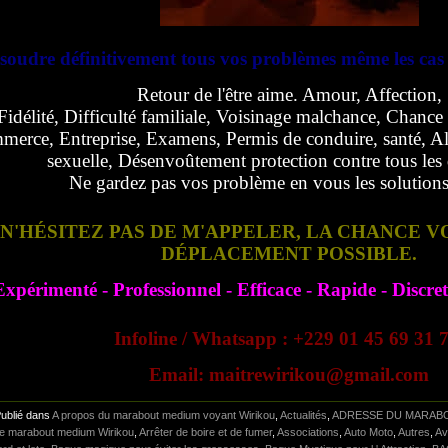
soudre définitivement tous vos problèmes même les cas l
Retour de l'être aime. Amour, Affection,
Fidélité, Difficulté familiale, Voisinage malchance, Chance 
erce, Entreprise, Examens, Permis de conduire, santé, Al
sexuelle, Désenvoûtement protection contre tous les d
Ne gardez pas vos problème en vous les solutions 
N'HÉSITEZ PAS DE M'APPELER, LA CHANCE V
DÉPLACEMENT POSSIBLE.
Expérimenté - Professionnel - Efficace - Rapide - Discre
Infoline / Whatsapp : +229 01 45 69 31 
Email: maitrewirikou@gmail.com
Publié dans
A propos du marabout medium voyant Wirikou
,
Actualités
,
ADRESSE DU MARABO
tre marabout medium Wirikou
,
Arrêter de boire et de fumer
,
Associations
,
Auto Moto
,
Autres
,
Av