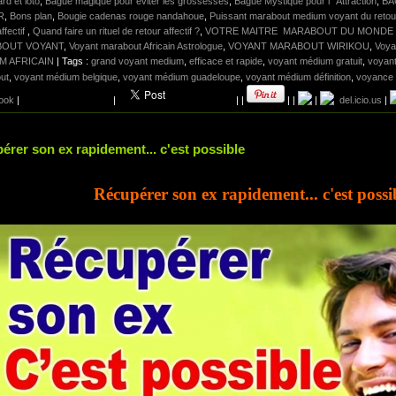
rd et loto
,
Bague magique pour éviter les grossesses
,
Bague Mystique pour l ' Attraction
,
BA
R
,
Bons plan
,
Bougie cadenas rouge nandahoue
,
Puissant marabout medium voyant du retour 
ffectif
,
Quand faire un rituel de retour affectif ?
,
VOTRE MAITRE MARABOUT DU MONDE
OUT VOYANT
,
Voyant marabout Africain Astrologue
,
VOYANT MARABOUT WIRIKOU
,
Voya
M AFRICAIN
| Tags :
grand voyant medium
,
efficace et rapide
,
voyant médium gratuit
,
voyant
ut
,
voyant médium belgique
,
voyant médium guadeloupe
,
voyant médium définition
,
voyance
ook
|
|
|
|
|
|
|
del.icio.us
|
érer son ex rapidement... c'est possible
Récupérer son ex rapidement... c'est poss