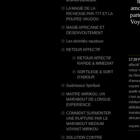
t
amo
LA MAGIE DE LA
RICHESSE PAR 777 ET LA
part
POUPEE VAUDOU
Voya
MAGIE AFRICAINE ET
DESENVOUTEMENT
Les divinités vaudoun
RETOUR AFFECTIF
RETOUR AFFECTIF
17:28 
RAPIDE & IMMEDIAT
affecti
retour 
SORTILEGE & SORT
de l'êt
D'AMOUR
d'amour
Guérisseur Spirituel
voyant
quelle 
MAITRE WIRIKOU, UN
c'est q
MARABOUT DE LONGUE
médium
EXPERIENCE
définiti
marabou
COMMENT SURMONTER
africain
UNE RUPTURE PAR LE
MARABOUT MEDIUM
voyant
VOYANT WIRIKOU
SOLUTION CONTRE