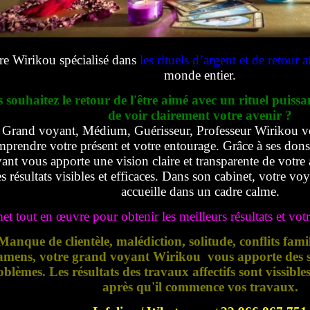
re Wirikou spécialisé dans
les rituels d’argent et de retour af
monde entier.
 souhaitez le retour de l'être aimé avec un rituel puissa
de voir clairement votre avenir ?
Grand voyant, Médium, Guérisseur, Professeur Wirikou v
prendre votre présent et votre entourage. Grâce à ses dons e
ant vous apporte une vision claire et transparente de votre 
s résultats visibles et efficaces. Dans son cabinet, votre vo
accueille dans un cadre calme.
met tout en œuvre pour obtenir les meilleurs résultats et votre
Manque de clientèle, malédiction, solitude, conflits fami
amens, votre grand voyant Wirikou vous apporte des so
oblèmes. Les résultats des travaux affectifs sont vissible
après qu'il commence vos travaux.