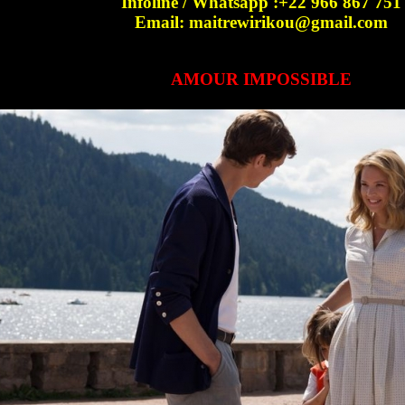
Infoline / Whatsapp :+22 966 867 751
Email: maitrewirikou@gmail.com
AMOUR IMPOSSIBLE