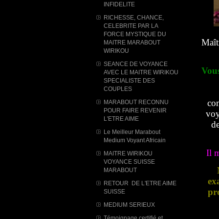
INFIDELITE
RICHESSE, CHANCE,
CELEBRITE PAR LA
FORCE MYSTIQUE DU
Maît
MAITRE MARABOUT
WIRIKOU
SEANCE DE VOYANCE
Vous
AVEC LE MAITRE WIRIKOU
SPECIALISTE DES
COUPLES
com
MARABOUT RECONNU
POUR FAIRE REVENIR
voy
L'ETRE AIME
de
Le Meilleur Marabout
Medium Voyant Africain
Il 
MAITRE WIRIKOU
VOYANCE SUISSE
MARABOUT
ex
RETOUR DE L'ETRE AIME
pr
SUISSE
MEDIUM SERIEUX
Témoignage certifié et