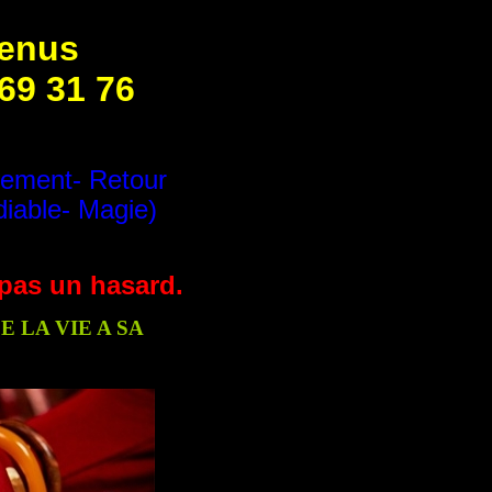
venus
 69 31 76
tement- Retour
diable- Magie)
t pas un hasard.
 LA VIE A SA