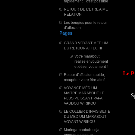
rapidement... c'est possible
RETOUR DE L'ETRE AIME
RELATION
Les bougies pour le retour
d’affection
Pages
GRAND VOYANT MEDIUM
DU RETOUR AFFECTIF
Votre marabout
réalise envoûtement
et désenvoûtement !
Le P
Retour d'affection rapide,
récupérer votre être-aimé
VOYANCE MÉDIUM
MAITRE MARABOUT LE
S
PLUS PUISSANT PAPA
VAUDOU WIRIKOU
LE COLLIER D'INVISIBILITE
DU MEDIUM MARABOUT
VOYANT WIRIKOU
Moringa-baobab-soja-
ananas-pasteque