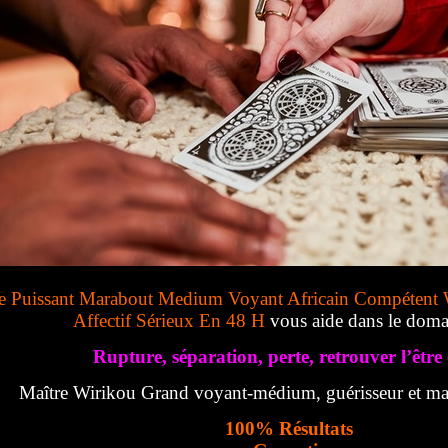
e Puissant Marabout Medium Voyant Africain Compétent 
Affectif Sérieux En 48 H
vous aide dans le doma
Rupture, séparation, perte, retrouver l’être 
Maître Wirikou Grand voyant-médium, guérisseur et mar
100% Résultats