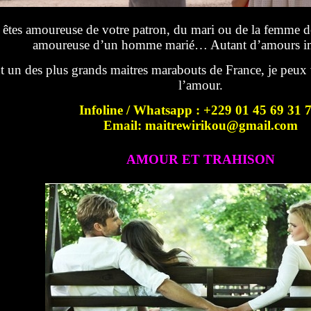
êtes amoureuse de votre patron, du mari ou de la femme de 
amoureuse d’un homme marié… Autant d’amours im
t un des plus grands maitres marabouts de France, je peux 
l’amour.
Infoline / Whatsapp : +229 01 45 69 31 
Email: maitrewirikou@gmail.com
AMOUR ET TRAHISON