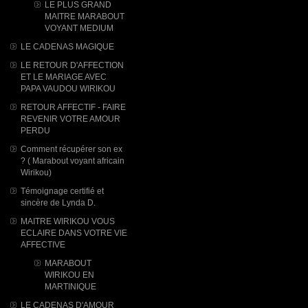
LE PLUS GRAND
MAITRE MARABOUT
VOYANT MEDIUM
LE CADENAS MAGIQUE
LE RETOUR D'AFFECTION
ET LE MARIAGE AVEC
PAPA VAUDOU WIRIKOU
#POMMADEPOURG
RETOUR AFFECTIF - FAIRE
#RETOURDAFFE
REVENIR VOTRE AMOUR
#vaudou #BOUGIEC
PERDU
#vœuxlesplusch
Comment récupérer son ex
? ( Marabout voyant africain
#
Wirikou)
#MOTSMAGIQUEPOUR
Témoignage certifié et
#al
sincère de Lynda D.
#POMMADETRÈSEFF
MAITRE WIRIKOU VOUS
ECLAIRE DANS VOTRE VIE
#DHL #arretezd
AFFECTIVE
#Colli
MARABOUT
#PARFUMDINF
WIRIKOU ​EN
MARTINIQUE
#contrelaMalchan
LE CADENAS D'AMOUR