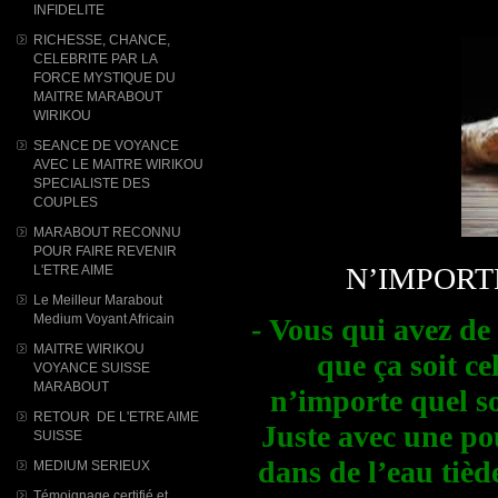
INFIDELITE
RICHESSE, CHANCE,
CELEBRITE PAR LA
FORCE MYSTIQUE DU
MAITRE MARABOUT
WIRIKOU
SEANCE DE VOYANCE
AVEC LE MAITRE WIRIKOU
SPECIALISTE DES
COUPLES
MARABOUT RECONNU
POUR FAIRE REVENIR
N’IMPORT
L'ETRE AIME
Le Meilleur Marabout
Medium Voyant Africain
- Vous qui avez 
MAITRE WIRIKOU
que ça soit ce
VOYANCE SUISSE
MARABOUT
n’importe quel s
RETOUR DE L'ETRE AIME
Juste avec une po
SUISSE
dans de l’eau tièd
MEDIUM SERIEUX
Témoignage certifié et