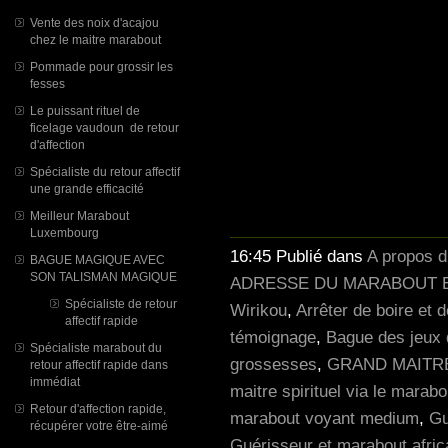
#STYLO
#ALLONGERVOTREPÉ
Vente des noix d'acajou
chez le maitre marabout
#BagueMagique #AN
Pommade pour grossir les
#LORDREDESM
fesses
#CONTREACCIDE
Le puissant rituel de
#RENDREUNEFE
ficelage vaudoun de retour
d'affection
#Bag
Spécialiste du retour affectif
#FINIRAVECLEJA
une grande efficacité
Meilleur Marabout
Luxembourg
16:45 Publié dans
A propos 
BAGUE MAGIQUE AVEC
SON TALISMAN MAGIQUE
ADRESSE DU MARABOUT E
Spécialiste de retour
Wirikou
,
Arrêter de boire et 
affectif rapide
témoignage
,
Bague des jeux 
Spécialiste marabout du
grossesses
,
GRAND MAITR
retour affectif rapide dans
immédiat
maitre spirituel via le marabo
Retour d'affection rapide,
marabout voyant medium
,
Gu
récupérer votre être-aimé
Guérisseur et marabout afric