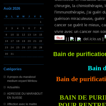
chirurgie
,
la chimiothérapie
,
Août 2026
l'immunothérapie
,
j'ai guéri 
D
L
M
M
J
V
S
guérison miraculeuse
,
guérir
1
cancer se guérit le mieux
,
ca
2
3
4
5
6
7
8
vivre avec un cancer non so
9
10
11
12
13
14
15
|
|
|
del.icio.us
|
16
17
18
19
20
21
22
23
24
25
26
27
28
29
Bain de purificati
30
31
Bain d
Catégories
A propos du marabout
Bain de purificat
medium voyant Wirikou
Actualités
ADRESSE DU MARABOUT
BAIN DE PUR
EN SUISSE
POUR RENTRE
Affection avec le maitre