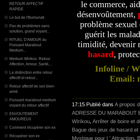
le commerce, aid
RETOUR AFFECTIF
RAPIDE
désenvoûtement,
Le but de l'Illumunati
problème sexuel e
Pas de problèmes sans
solution, grand voyant...
guérit les mala
RITUEL D'AMOUR du
timidité, devenir 
Puissant Marabout
Medium...
hasard
, prote
Medium Wirikou Retour
Affection, Amour, Santé,...
Infoline / 
La distinction entre retour
Email: 
affectif et retour...
Retour affectif de son bien-
aimé
Puissant marabout medium
17:15 Publié dans
A propos 
voyant du retour affectif
ADRESSE DU MARABOUT E
ENVOUTEMENT
AMOUREUX
Wirikou
,
Arrêter de boire et 
Comment récupérer son ex
Bague des jeux de hasard et 
Récupérer son ex
Mystique pour l ' Attraction
,