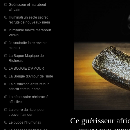
Guérisseur et marabout
africain
Illuminati un secte secret
recrute de nouveaux mem
Inimitable maitre marabout
Wirikou
Je souhaite faire revenir
mon ex
La Bague Magique de
Richesse
LA BOUGIE D'AMOUR
La Bougie d'Amour de l'inde
La distinction entre retour
affectif et retour amo
La nécessaire réciprocité
affective
La pierre du rituel pour
trouver l’amour
Ce guérisseur afri
Le but de l'Illumunati
pour vous appor