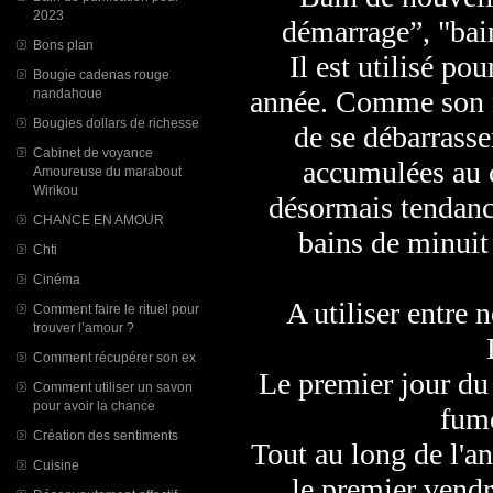
2023
démarrage”, "bain
Bons plan
Il est utilisé po
Bougie cadenas rouge
année. Comme son n
nandahoue
Bougies dollars de richesse
de se débarrasse
Cabinet de voyance
accumulées au c
Amoureuse du marabout
Wirikou
désormais tendanc
CHANCE EN AMOUR
bains de minui
Chti
Cinéma
A utiliser entre
Comment faire le rituel pour
trouver l’amour ?
Comment récupérer son ex
Le premier jour du 
Comment utiliser un savon
pour avoir la chance
fumé
Création des sentiments
Tout au long de l'a
Cuisine
le premier vendr