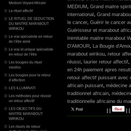
Medium Voyant Africain
MEDIUM
,
Grand maitre spiri
Le rituel affectif
international
,
Grand marabou
LE RITUEL DE SEDUCTION
le cancer
,
Guérir le cancer 
DU MAITRE MARABOUT
WIRIKOU
Guérisseur et marabout afric
Le vrai spécialiste en retour
Inimitable maitre marabout W
de l’être aimé
D'AMOUR
,
La Bougie d'Amour
Le vrai et unique spécialiste
marabout wirikou
,
retour aff
en retour de l’être
réussi
,
laurier retour affectif
,
Les bougies du rituel
vaudou
en 24h paiement apres result
Les bougies pour le retour
retour affectif puissant avec
d’affection
africain puissant
,
médecine af
LES ILLUMINATI
traditionnel africain
,
médecine 
Les méthodes pour réussir
traditionnelle africaine du m
un retour affectif
LES OBJECTIFS DU
|
|
|
MAITRE MARABOUT
WIRIKOU
Les rituels de retour