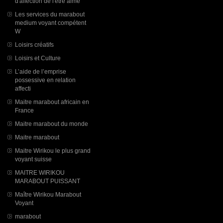
d'affection de l'être aimé
Les services du marabout
medium voyant compétent
W
Loisirs créatifs
Loisirs et Culture
L’aide de l’emprise
possessive en relation
affecti
Maitre marabout africain en
France
Maitre marabout du monde
Maitre marabout
Maitre Wirikou le plus grand
voyant suisse
MAITRE WIRIKOU
MARABOUT PUISSANT
Maître Wirikou Marabout
Voyant
marabout