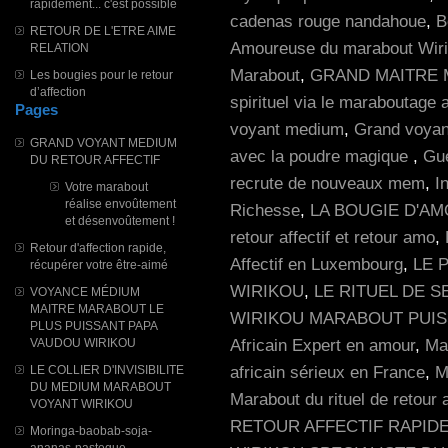
rapidement... c'est possible
cadenas rouge nandahoue
,
B
RETOUR DE L'ETRE AIME
Amoureuse du marabout Wir
RELATION
Marabout
,
GRAND MAITRE 
Les bougies pour le retour
d’affection
spirituel via le maraboutage a
Pages
voyant medium
,
Grand voyan
GRAND VOYANT MEDIUM
avec la poudre magique
,
Gué
DU RETOUR AFFECTIF
recrute de nouveaux mem
,
I
Votre marabout
réalise envoûtement
Richesse
,
LA BOUGIE D'A
et désenvoûtement !
retour affectif et retour amo
,
Retour d'affection rapide,
Affectif en Luxembourg
,
LE 
récupérer votre être-aimé
WIRIKOU
,
LE RITUEL DE 
VOYANCE MÉDIUM
MAITRE MARABOUT LE
WIRIKOU MARABOUT PUIS
PLUS PUISSANT PAPA
Africain Expert en amour
,
Mar
VAUDOU WIRIKOU
africain sérieux en France
,
M
LE COLLIER D'INVISIBILITE
DU MEDIUM MARABOUT
Marabout du rituel de retour a
VOYANT WIRIKOU
RETOUR AFFECTIF RAPID
Moringa-baobab-soja-
ananas-pasteque