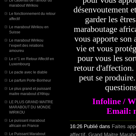
Le cadenas de l'amour du
marabout Wirikou
désenvoutement et d
Le fonctionnement du retour
garder les être
affectif
maraboutage africai
Le marabout Wirikou en
Suisse
vous apporte son 
Le marabout Wirikou
l’expert des relations
vie et vous protég
amoureu
pour vous les sor
Le n°1 en Retour Affectif en
Luxembourg
retour d'affectio
Le pacte avec le diable
peut se produire.
Le parfum Porte-Bonheur
questions
Le plus grand et puissant
maitre marabout d'Afriqu
Infoline / 
LE PLUS GRAND MAITRE
MARABOUT DU MONDE
Email: 
WIRIKOU
Le puissant marabout
16:26 Publié dans
Faites app
africain en France
affectif
,
Grand Maitre Marabo
Le Puissant Marabout