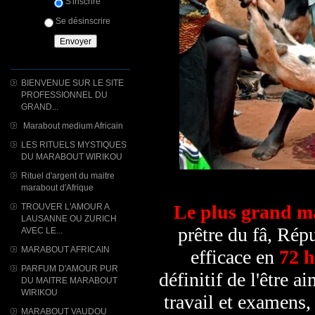
S'inscrire
Se désinscrire
BIENVENUE SUR LE SITE
PROFESSIONNEL DU
GRAND...
Marabout medium Africain
LES RITUELS MYSTIQUES
DU MARABOUT WIRIKOU
Rituel d'argent du maitre
marabout d'Afrique
Le plus grand m
TROUVER L'AMOUR A
LAUSANNE OU ZURICH
prêtre du fâ, Répu
AVEC LE...
MARABOUT AFRICAIN
efficace en
72 h
PARFUM D'AMOUR PUR
définitif de l'être a
DU MAITRE MARABOUT
WIRIKOU
travail et examens, 
MARABOUT VAUDOU