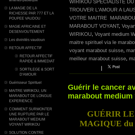
WIRIKOU SPECIALISTE DU
LA MAGIE DE LA
TROUVER L'AMOUR A LAU
RICHESSE PAR 777 ET LA
VOTRE MAITRE MARABO
POUPEE VAUDOU
MARABOUT VOYANT
,
Voyan
MAGIE AFRICAINE ET
DESENVOUTEMENT
WIRIKOU
,
Voyant medium W
Les divinités vaudoun
maitre spirituel via le marabo
RETOUR AFFECTIF
voyant marabout suisse
,
mar
RETOUR AFFECTIF
meilleur marabout suisse
,
ma
RAPIDE & IMMEDIAT
|
SORTILEGE & SORT
D'AMOUR
Guérisseur Spirituel
Guérir le cancer a
MAITRE WIRIKOU, UN
marabout medium 
MARABOUT DE LONGUE
EXPERIENCE
COMMENT SURMONTER
GUÉRIR LE
UNE RUPTURE PAR LE
MARABOUT MEDIUM
MAGIQUE du m
VOYANT WIRIKOU
SOLUTION CONTRE