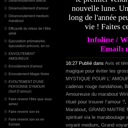
Désenvoutement affectif
nouvelle lune. Un
Désenvoûtement d'amour
long de l'année peu
Désenvoutement medium
marabout
vie ! Faites c
Efficacité du retour de l’être
aimé
Infoline / 
Ejaculation prématurée,
éjaculation précoce, en co
Email: 
ENVOUTEMENT
AMOUREUX
16:27 Publié dans
Avis et té
Envoûtement d'amour
magique pour éviter les gro
Envoutement Magie Noire
MYSTIQUE POUR L' AMOU
EVOUTEMENT D'UNE
cadenas rouge nandahoue
,
B
PERSONNE D'AMOUR
(Sort D’amour)
Amoureuse du marabout Wir
Faire revenir l'être que vous
rituel pour trouver l’amour ?
,
aimez
Marabout
,
GRAND MAITRE 
Faire revenir son ex
spirituel via le maraboutage a
Faire revenir son ex en
voyant medium
,
Grand voyan
Europe