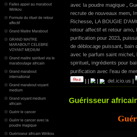
avec la poudre magique
,
Gué
Faites appel au marabout
Wirikou
recrute de nouveaux mem
,
I
Formule du rituel de retour
Richesse
,
LA BOUGIE D'A
affectif
retour affectif et retour amo
,
Grand Maitre Marabout
purification pour 2023
,
puissa
GRAND MAITRE
MARABOUT CELEBRE
de déblocage puissant
,
bain 
VOYANT MEDIUM
avec le parfum saint michel
,
Grand maitre spirituel via le
spirituel
,
ingrédients pour ba
maraboutage africain
purification avec l'eau de me
Grand marabout
international
|
|
|
del.icio.us
|
Grand marabout voyant
medium
Guérisseur africai
Grand voyant medium
africain
Guérir le cancer
Guéri
Guérir le cancer avec la
poudre magique
Guérisseur africain Wirikou