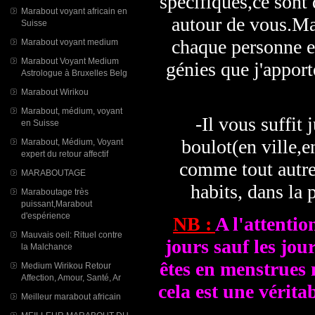
spécifiques,ce sont 
Marabout voyant africain en
autour de vous.Ma
Suisse
chaque personne et
Marabout voyant medium
Marabout Voyant Medium
génies que j'apport
Astrologue à Bruxelles Belg
Marabout Wirikou
Marabout, médium, voyant
-Il vous suffit 
en Suisse
boulot(en ville,e
Marabout, Médium, Voyant
expert du retour affectif
comme tout autre
MARABOUTAGE
habits, dans la 
Maraboutage très
puissant,Marabout
d'espérience
NB :
A l'attentio
Mauvais oeil: Rituel contre
jours sauf les jou
la Malchance
êtes en menstrues 
Medium Wirikou Retour
Affection, Amour, Santé, Ar
cela est une vérita
Meilleur marabout africain