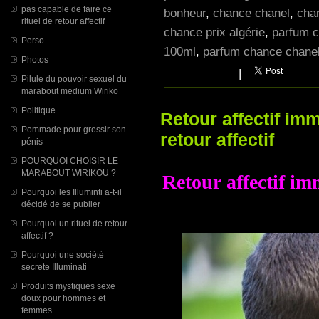
pas capable de faire ce
bonheur
,
chance chanel
,
cha
rituel de retour affectif
chance prix algérie
,
parfum c
Perso
100ml
,
parfum chance chanel
Photos
|
Pilule du pouvoir sexuel du
marabout medium Wiriko
Politique
Retour affectif im
Pommade pour grossir son
retour affectif
pénis
POURQUOI CHOISIR LE
MARABOUT WIRIKOU ?
Retour affectif i
Pourquoi les Illuminti a-t-il
décidé de se publier
Pourquoi un rituel de retour
affectif ?
Pourquoi une société
secrete Illuminati
Produits mystiques sexe
doux pour hommes et
femmes