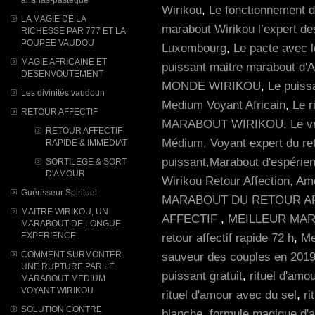
Wirikou
,
Le fonctionnement du
LA MAGIE DE LA
marabout Wirikou l’expert de
RICHESSE PAR 777 ET LA
POUPEE VAUDOU
Luxembourg
,
Le pacte avec l
MAGIE AFRICAINE ET
puissant maitre marabout d'A
DESENVOUTEMENT
MONDE WIRIKOU
,
Le puiss
Les divinités vaudoun
Medium Voyant Africain
,
Le r
RETOUR AFFECTIF
MARABOUT WIRIKOU
,
Le v
RETOUR AFFECTIF
Médium, Voyant expert du reto
RAPIDE & IMMEDIAT
puissant,Marabout d'espérie
SORTILEGE & SORT
D'AMOUR
Wirikou Retour Affection, Am
Guérisseur Spirituel
MARABOUT DU RETOUR AF
MAITRE WIRIKOU, UN
AFFECTIF
,
MEILLEUR MA
MARABOUT DE LONGUE
EXPERIENCE
retour affectif rapide 72 h
,
Me
COMMENT SURMONTER
sauveur des couples en 201
UNE RUPTURE PAR LE
puissant gratuit
,
rituel d'amo
MARABOUT MEDIUM
VOYANT WIRIKOU
rituel d'amour avec du sel
,
ri
SOLUTION CONTRE
blanche
,
formule magique d'