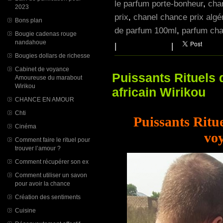
le parfum porte-bonheur
,
cha
2023
prix
,
chanel chance prix algé
Bons plan
de parfum 100ml
,
parfum cha
Bougie cadenas rouge
nandahoue
|
|
Bougies dollars de richesse
Cabinet de voyance
Puissants Rituels 
Amoureuse du marabout
Wirikou
africain Wirikou
CHANCE EN AMOUR
Chti
Puissants Ritue
Cinéma
voy
Comment faire le rituel pour
trouver l’amour ?
Comment récupérer son ex
Comment utiliser un savon
pour avoir la chance
Création des sentiments
Cuisine