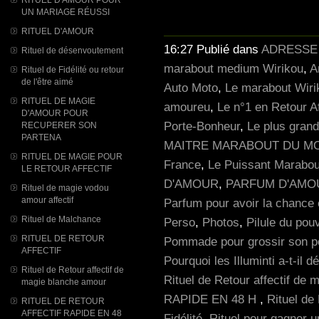
UN MARIAGE RÉUSSI
RITUEL D'AMOUR
16:27 Publié dans
ADRESSE
Rituel de désenvoutement
marabout medium Wirikou
,
A
Rituel de Fidélité ou retour
de l'être aimé
Auto Moto
,
Le marabout Wiri
RITUEL DE MAGIE
amoureu
,
Le n°1 en Retour A
D'AMOUR POUR
Porte-Bonheur
,
Le plus grand
RECUPERER SON
PARTENA
MAITRE MARABOUT DU M
RITUEL DE MAGIE POUR
France
,
Le Puissant Marabou
LE RETOUR AFFECTIF
D'AMOUR
,
PARFUM D'AMO
Rituel de magie vodou
amour affectif
Parfum pour avoir la chance
Rituel de Malchance
Perso
,
Photos
,
Pilule du po
RITUEL DE RETOUR
Pommade pour grossir son p
AFFECTIF
Pourquoi les Illuminti a-t-il d
Rituel de Retour affectif de
Rituel de Retour affectif de
magie blanche amour
RAPIDE EN 48 H
,
Rituel de
RITUEL DE RETOUR
AFFECTIF RAPIDE EN 48
Fidélité
,
Rituel pour gagner u