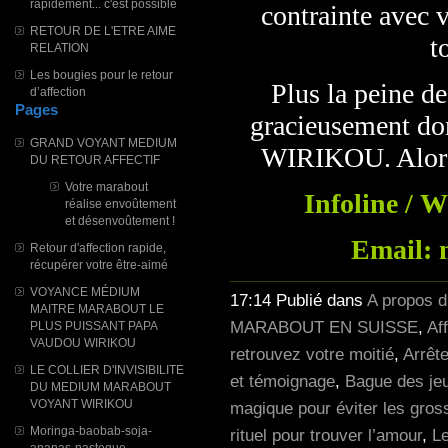
rapidement... c'est possible
contrainte avec 
RETOUR DE L'ETRE AIME
t
RELATION
Les bougies pour le retour
Plus la peine de
d’affection
Pages
gracieusement do
GRAND VOYANT MEDIUM
WIRIKOU. Alors 
DU RETOUR AFFECTIF
Votre marabout
Infoline / 
réalise envoûtement
et désenvoûtement !
Email: 
Retour d'affection rapide,
récupérer votre être-aimé
VOYANCE MÉDIUM
17:14 Publié dans
A propos 
MAITRE MARABOUT LE
MARABOUT EN SUISSE
,
Af
PLUS PUISSANT PAPA
VAUDOU WIRIKOU
retrouvez votre moitié
,
Arrête
LE COLLIER D'INVISIBILITE
et témoignage
,
Bague des jeu
DU MEDIUM MARABOUT
VOYANT WIRIKOU
magique pour éviter les gro
Moringa-baobab-soja-
rituel pour trouver l’amour
,
Le
ananas-pasteque