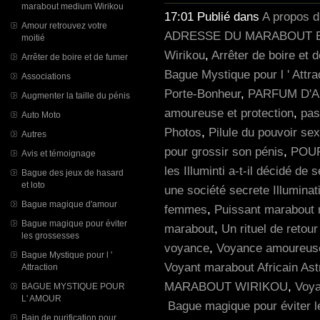
marabout medium Wirikou
17:01 Publié dans
A propos 
Amour retrouvez votre
ADRESSE DU MARABOUT E
moitié
Wirikou
,
Arrêter de boire et 
Arrêter de boire et de fumer
Bague Mystique pour l ' Attra
Associations
Porte-Bonheur
,
PARFUM D'
Augmenter la taille du pénis
amoureuse et protection
,
pas
Auto Moto
Photos
,
Pilule du pouvoir s
Autres
pour grossir son pénis
,
POUR
Avis et témoignage
les Illuminti a-t-il décidé de s
Bague des jeux de hasard
et loto
une société secrete Illuminat
Bague magique d'amour
femmes
,
Puissant marabout m
Bague magique pour éviter
marabout
,
Un rituel de retou
les grossesses
voyance
,
Voyance amoureus
Bague Mystique pour l '
Voyant marabout Africain Ast
Attraction
MARABOUT WIRIKOU
,
Voya
BAGUE MYSTIQUE POUR
L' AMOUR
Bague magique pour éviter 
Bain de purification pour