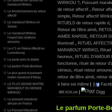
Le cadenas de l'amour du
WIRIKOU ?
,
Puissant marabo
marabout Wirikou
de retour affectif
,
Retour affe
Le fonctionnement du retour
simple
,
Retour affectif Wiri
affectif
RITUELS de retour rapide d
,
Le marabout Wirikou en
Suisse
Retour de l'être aimé
,
RETOU
Le marabout Wirikou
AIMÉE RAPIDE
,
RETOUR D
l’expert des relations
amoureu
illuminati
,
RITUEL AFFECTI
Le n°1 en Retour Affectif en
MARABOUT WIRIKO
,
Rituel
Luxembourg
heureux
,
RITUEL D'AMOUR
Le pacte avec le diable
fonctionne
,
rituel de retour d'
Le parfum Porte-Bonheur
sérieux
,
rituel retour amoure
Le plus grand et puissant
retour de lêtre aimé
,
retour d
maitre marabout d'Afriqu
à faire soi même
|
|
Faceb
LE PLUS GRAND MAITRE
MARABOUT DU MONDE
del.icio.us
|
Digg
WIRIKOU
Le puissant marabout
africain en France
Le parfum Porte-B
Le Puissant Marabout