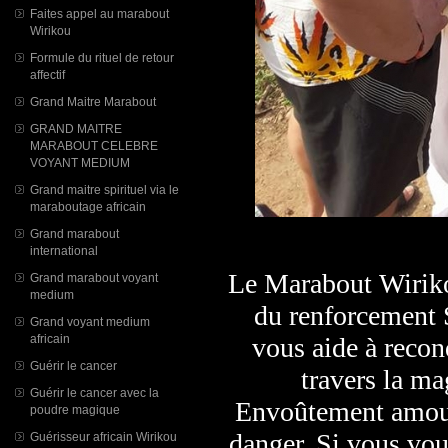
Faites appel au marabout
Wirikou
Formule du rituel de retour
affectif
Grand Maitre Marabout
GRAND MAITRE
MARABOUT CELEBRE
VOYANT MEDIUM
Grand maitre spirituel via le
maraboutage africain
Grand marabout
international
Le Marabout Wirikou
Grand marabout voyant
medium
du renforcement S
Grand voyant medium
africain
vous aide à recon
Guérir le cancer
travers la ma
Guérir le cancer avec la
Envoûtement amour
poudre magique
danger. Si vous vou
Guérisseur africain Wirikou