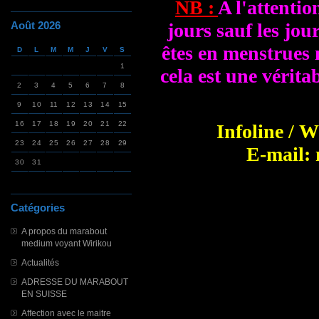
NB :
A l'attentio
Août 2026
jours sauf les jou
êtes en menstrues 
D
L
M
M
J
V
S
1
cela est une vérita
2
3
4
5
6
7
8
9
10
11
12
13
14
15
16
17
18
19
20
21
22
Infoline / W
23
24
25
26
27
28
29
E-mail:
30
31
#POMMADEPOURG
Catégories
#RETOURDAFFE
A propos du marabout
#vaudou #BOUGIEC
medium voyant Wirikou
#vœuxlesplusch
Actualités
#
ADRESSE DU MARABOUT
EN SUISSE
Affection avec le maitre