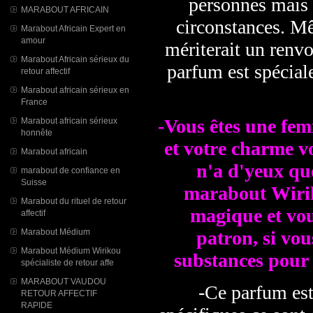
personnes mais 
MARABOUT AFRICAIN
circonstances. Mê
Marabout Africain Expert en
amour
mériterait un renv
Marabout Africain sérieux du
parfum est spécial
retour affectif
Marabout africain sérieux en
France
-Vous êtes une fem
Marabout africain sérieux
honnête
et votre charme v
Marabout africain
n'a d'yeux que
marabout de confiance en
Suisse
marabout Wirik
Marabout du rituel de retour
magique et vou
affectif
Marabout Médium
patron, si vou
Marabout Médium Wirikou
substances pour 
spécialiste de retour affe
MARABOUT VAUDOU
-Ce parfum est
RETOUR AFFECTIF
RAPIDE