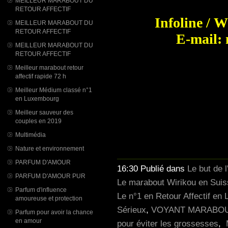
MEILLEUR MARABOUT DU
RETOUR AFFECTIF
Infoline / W
MEILLEUR MARABOUT DU
RETOUR AFFECTIF
E-mail:
MEILLEUR MARABOUT DU
RETOUR AFFECTIF
Meilleur marabout retour
#POMMADEPOURG
affectif rapide 72 h
#RETOURDAFFE
Meilleur Médium classé n°1
#vaudou #BOUGIEC
en Luxembourg
#vœuxlesplusch
Meilleur sauveur des
couples en 2019
#
Multimédia
Nature et environnement
PARFUM D'AMOUR
16:30 Publié dans
Le but de l
PARFUM D'AMOUR PUR
Le marabout Wirikou en Suis
Parfum d'influence
Le n°1 en Retour Affectif en
amoureuse et protection
Sérieux
,
VOYANT MARABOU
Parfum pour avoir la chance
en amour
pour éviter les grossesses
,