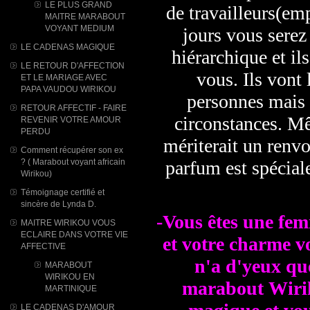
LE PLUS GRAND
de travailleurs(emp
MAITRE MARABOUT
VOYANT MEDIUM
jours vous serez
LE CADENAS MAGIQUE
hiérarchique et il
LE RETOUR D'AFFECTION
vous. Ils vont
ET LE MARIAGE AVEC
PAPA VAUDOU WIRIKOU
personnes mais 
RETOUR AFFECTIF - FAIRE
circonstances. Mê
REVENIR VOTRE AMOUR
PERDU
mériterait un renv
Comment récupérer son ex
? ( Marabout voyant africain
parfum est spécial
Wirikou)
Témoignage certifié et
sincère de Lynda D.
-Vous êtes une fem
MAITRE WIRIKOU VOUS
ECLAIRE DANS VOTRE VIE
et votre charme v
AFFECTIVE
n'a d'yeux que
MARABOUT
WIRIKOU ​EN
marabout Wirik
MARTINIQUE
LE CADENAS D'AMOUR