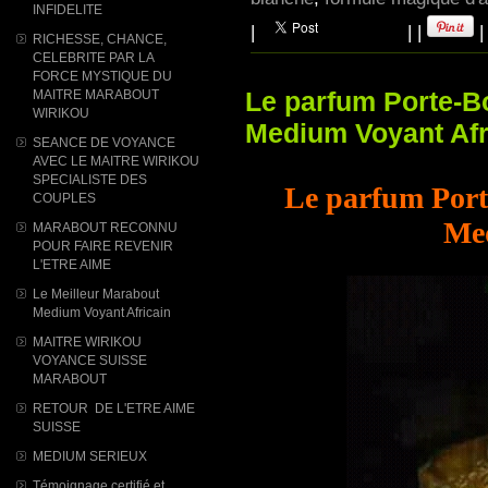
INFIDELITE
|
|
|
RICHESSE, CHANCE,
CELEBRITE PAR LA
FORCE MYSTIQUE DU
Le parfum Porte-B
MAITRE MARABOUT
WIRIKOU
Medium Voyant Afr
SEANCE DE VOYANCE
AVEC LE MAITRE WIRIKOU
SPECIALISTE DES
Le parfum Port
COUPLES
Med
MARABOUT RECONNU
POUR FAIRE REVENIR
L'ETRE AIME
Le Meilleur Marabout
Medium Voyant Africain
MAITRE WIRIKOU
VOYANCE SUISSE
MARABOUT
RETOUR DE L'ETRE AIME
SUISSE
MEDIUM SERIEUX
Témoignage certifié et