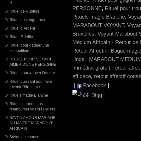
H
PERSONNE
,
Rituel pour tro
Rituel de Rupture
Rituels magie Blanche
,
Voya
Rituel de vengeance
MARABOUT VOYANT
,
Voyan
Rituel d’Argent
Bruxelles
,
Voyant Marabout 
Rituel Fidélité
Medium Africain - Retour de l
Rituel pour gagner une
Retour Affectif
,
Bague magiqu
compétition
l'inde
,
MARABOUT MEDIUM 
RITUEL POUR SE FAIRE
AIMER D'UNE PERSONNE
immédiat gratuit
,
retour affec
Rituel pour trouver l’amour
efficace
,
retour affectif con
Rituel puissant pour faire
|
Facebook
|
revenir l'être aimé
Digg
Rituels magie Blanche
Rituels pour ne pas
rembourser vos créanciers
SAVON AMOUR MARIAGE
DU MAITRE MARABOUT
AFRICAIN
Savon de chance