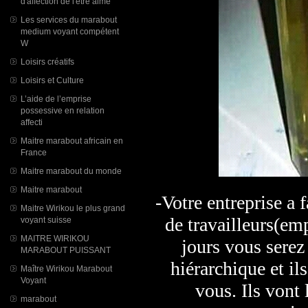
d'affection de l'être aimé
Les services du marabout
medium voyant compétent
W
Loisirs créatifs
Loisirs et Culture
L’aide de l’emprise
possessive en relation
affecti
Maitre marabout africain en
France
Maitre marabout du monde
Maitre marabout
-Votre entreprise a 
Maitre Wirikou le plus grand
de travailleurs(emp
voyant suisse
MAITRE WIRIKOU
jours vous serez
MARABOUT PUISSANT
hiérarchique et il
Maître Wirikou Marabout
Voyant
vous. Ils vont
marabout