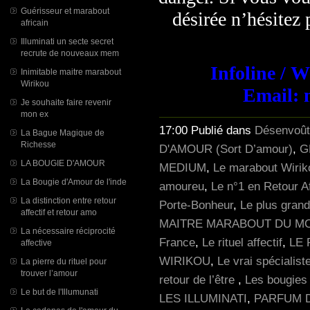
Guérisseur et marabout
désirée n’hésitez
africain
Illuminati un secte secret
recrute de nouveaux mem
Infoline / 
Inimitable maitre marabout
Wirikou
Email: 
Je souhaite faire revenir
mon ex
17:00 Publié dans
Désenvoût
La Bague Magique de
Richesse
D'AMOUR (Sort D’amour)
,
G
LA BOUGIE D'AMOUR
MEDIUM
,
Le marabout Wirik
La Bougie d'Amour de l'inde
amoureu
,
Le n°1 en Retour A
La distinction entre retour
Porte-Bonheur
,
Le plus grand
affectif et retour amo
MAITRE MARABOUT DU M
La nécessaire réciprocité
France
,
Le rituel affectif
,
LE 
affective
WIRIKOU
,
Le vrai spécialist
La pierre du rituel pour
trouver l’amour
retour de l’être
,
Les bougies 
Le but de l'Illumunati
LES ILLUMINATI
,
PARFUM 