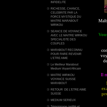
INFIDELITE
RICHESSE, CHANCE,
CELEBRITE PAR LA
FORCE MYSTIQUE DU
Maît
MAITRE MARABOUT
WIRIKOU
SEANCE DE VOYANCE
Vous
AVEC LE MAITRE WIRIKOU
SPECIALISTE DES
COUPLES
com
MARABOUT RECONNU
POUR FAIRE REVENIR
voy
L'ETRE AIME
de
Le Meilleur Marabout
Medium Voyant Africain
Il 
MAITRE WIRIKOU
VOYANCE SUISSE
MARABOUT
ex
RETOUR DE L'ETRE AIME
pr
SUISSE
MEDIUM SERIEUX
Témoignage certifié et