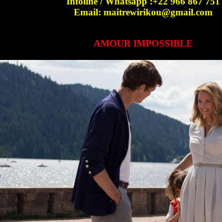
Infoline / Whatsapp :+22 966 867 751
Email: maitrewirikou@gmail.com
AMOUR IMPOSSIBLE