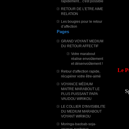
rapidement... c'est possible
RETOUR DE L'ETRE AIME
RELATION
Les bougies pour le retour
d’affection
Pages
GRAND VOYANT MEDIUM
DU RETOUR AFFECTIF
Votre marabout
réalise envoûtement
et désenvoûtement !
Le P
Retour d'affection rapide,
récupérer votre être-aimé
VOYANCE MÉDIUM
MAITRE MARABOUT LE
S
PLUS PUISSANT PAPA
VAUDOU WIRIKOU
LE COLLIER D'INVISIBILITE
DU MEDIUM MARABOUT
VOYANT WIRIKOU
Moringa-baobab-soja-
ananas-pasteque