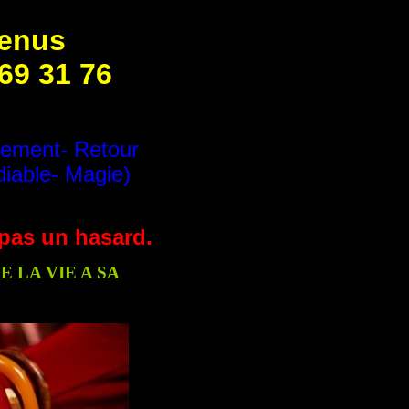
venus
 69 31 76
tement- Retour
diable- Magie)
t pas un hasard.
 LA VIE A SA