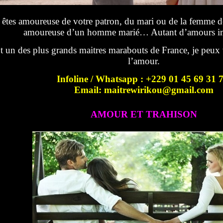
êtes amoureuse de votre patron, du mari ou de la femme de 
amoureuse d’un homme marié… Autant d’amours im
t un des plus grands maitres marabouts de France, je peux 
l’amour.
Infoline / Whatsapp : +229 01 45 69 31 
Email: maitrewirikou@gmail.com
AMOUR ET TRAHISON