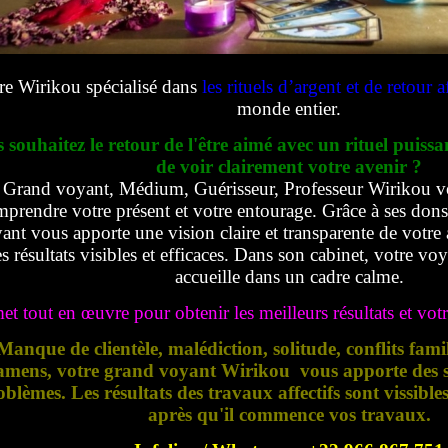
re Wirikou spécialisé dans
les rituels d’argent et de retour af
monde entier.
 souhaitez le retour de l'être aimé avec un rituel puissa
de voir clairement votre avenir ?
Grand voyant, Médium, Guérisseur, Professeur Wirikou v
prendre votre présent et votre entourage. Grâce à ses dons e
ant vous apporte une vision claire et transparente de votre 
s résultats visibles et efficaces. Dans son cabinet, votre vo
accueille dans un cadre calme.
met tout en œuvre pour obtenir les meilleurs résultats et votre
Manque de clientèle, malédiction, solitude, conflits fami
amens, votre grand voyant Wirikou vous apporte des so
oblèmes. Les résultats des travaux affectifs sont vissible
après qu'il commence vos travaux.