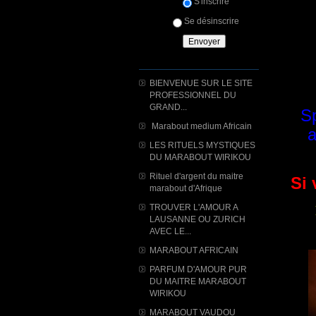
S'inscrire
Se désinscrire
BIENVENUE SUR LE SITE
PROFESSIONNEL DU
GRAND...
Sp
Marabout medium Africain
a
LES RITUELS MYSTIQUES
DU MARABOUT WIRIKOU
Rituel d'argent du maitre
Si 
marabout d'Afrique
TROUVER L'AMOUR A
LAUSANNE OU ZURICH
AVEC LE...
MARABOUT AFRICAIN
PARFUM D'AMOUR PUR
DU MAITRE MARABOUT
WIRIKOU
MARABOUT VAUDOU