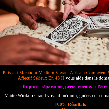
e Puissant Marabout Medium Voyant Africain Compétent 
Affectif Sérieux En 48 H
vous aide dans le doma
Rupture, séparation, perte, retrouver l’être 
Maître Wirikou Grand voyant-médium, guérisseur et mar
100% Résultats