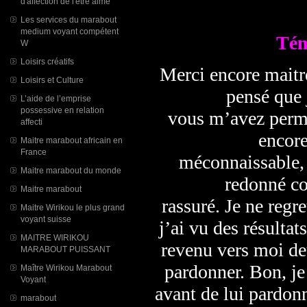
d'affection de l'être aimé
Les services du marabout
medium voyant compétent
Tém
W
Loisirs créatifs
Merci encore maitre
Loisirs et Culture
pensé que 
L’aide de l’emprise
possessive en relation
vous m’avez permi
affecti
encore
Maitre marabout africain en
France
méconnaissable, 
Maitre marabout du monde
redonné co
Maitre marabout
rassuré. Je ne regr
Maitre Wirikou le plus grand
voyant suisse
j’ai vu des résultat
MAITRE WIRIKOU
revenu vers moi de
MARABOUT PUISSANT
pardonner. Bon, je 
Maître Wirikou Marabout
Voyant
avant de lui pardon
marabout