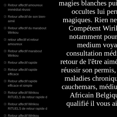
magies blanches pui
Retour affectif amoureux
occultes lui pe
immédiat réussi
Retour affectif de son bien-
magiques. Rien ne
aimé
Compétent Wirik
Retour affectif du marabout
Wirikou
notamment pour le
retour affectif et retour
medium voyan
amoureux
consultation médi
Retour affectif marabout
Wirikou
retour de l'être aim
Retour affectif rapide
réussir son permis
Retour affectif rapide
efficace
maladies chroniqu
Retour affectif rapide
cauchemars, médiu
efficace et simple
Retour affectif Wirikou
Africain Belgiq
RITUELS de retour rapide d
qualifié il vous a
Retour affectif Wirikou
RITUELS de retour rapide d
Retour affectif Wirikou