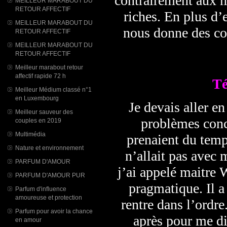
contrairement aux m
MEILLEUR MARABOUT DU
RETOUR AFFECTIF
riches. En plus d’e
MEILLEUR MARABOUT DU
nous donne des cons
RETOUR AFFECTIF
MEILLEUR MARABOUT DU
RETOUR AFFECTIF
Meilleur marabout retour
affectif rapide 72 h
T
Meilleur Médium classé n°1
en Luxembourg
Je devais aller e
Meilleur sauveur des
problèmes conc
couples en 2019
Multimédia
prenaient du temp
Nature et environnement
n’allait pas avec 
PARFUM D'AMOUR
j’ai appelé maitre W
PARFUM D'AMOUR PUR
pragmatique. Il a 
Parfum d'influence
amoureuse et protection
rentre dans l’ordr
Parfum pour avoir la chance
après pour me di
en amour