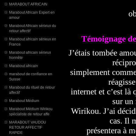
MARABOUT AFRICAIN
ob
Marabout Africain Expert en
amour
Marabout Africain sérieux du
retour affectif
Témoignage de
Marabout africain sérieux en
France
J’étais tombée amou
Marabout africain sérieux
honnête
récipro
Marabout africain
simplement comme un
marabout de confiance en
réagisse
Suisse
Marabout du rituel de retour
internet et c’est l
affectif
sur un
Marabout Médium
Wirikou. J’ai décid
Marabout Médium Wirikou
spécialiste de retour affe
cas. Il
MARABOUT VAUDOU
RETOUR AFFECTIF
présentera à m
RAPIDE