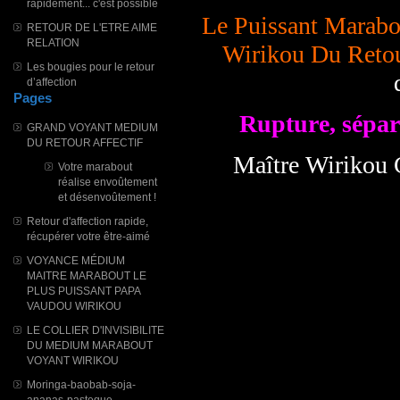
rapidement... c'est possible
Le Puissant Marab
RETOUR DE L'ETRE AIME
RELATION
Wirikou Du Retou
Les bougies pour le retour
d’affection
Pages
Rupture, sépara
GRAND VOYANT MEDIUM
DU RETOUR AFFECTIF
Maître Wirikou 
Votre marabout
réalise envoûtement
et désenvoûtement !
Retour d'affection rapide,
récupérer votre être-aimé
VOYANCE MÉDIUM
MAITRE MARABOUT LE
PLUS PUISSANT PAPA
VAUDOU WIRIKOU
LE COLLIER D'INVISIBILITE
DU MEDIUM MARABOUT
VOYANT WIRIKOU
Moringa-baobab-soja-
ananas-pasteque