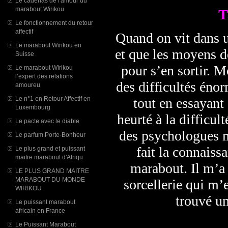
Le cadenas de l'amour du
marabout Wirikou
T
Le fonctionnement du retour
affectif
Quand on vit dans u
Le marabout Wirikou en
et que les moyens d
Suisse
pour s’en sortir. M
Le marabout Wirikou
l’expert des relations
des difficultés éno
amoureu
tout en essayant 
Le n°1 en Retour Affectif en
Luxembourg
heurté à la difficult
Le pacte avec le diable
des psychologues ma
Le parfum Porte-Bonheur
fait la connais
Le plus grand et puissant
maitre marabout d'Afriqu
marabout. Il m’a 
LE PLUS GRAND MAITRE
MARABOUT DU MONDE
sorcellerie qui m’
WIRIKOU
trouvé un
Le puissant marabout
africain en France
Le Puissant Marabout