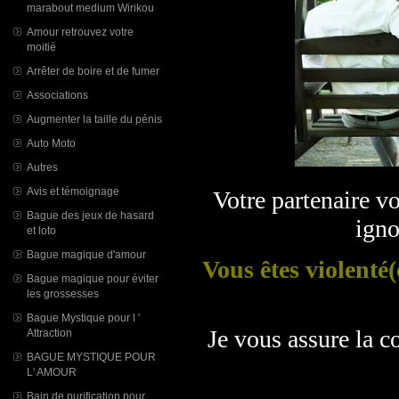
marabout medium Wirikou
Amour retrouvez votre
moitié
Arrêter de boire et de fumer
Associations
Augmenter la taille du pénis
Auto Moto
Autres
Avis et témoignage
Votre partenaire v
Bague des jeux de hasard
ign
et loto
Bague magique d'amour
Vous êtes violenté(
Bague magique pour éviter
les grossesses
Bague Mystique pour l '
Je vous assure la c
Attraction
BAGUE MYSTIQUE POUR
L' AMOUR
Bain de purification pour