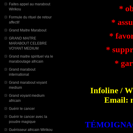
Faites appel au marabout
* obt
Wirikou
Formule du rituel de retour
* assure
affectif
Grand Maitre Marabout
* favoris
GRAND MAITRE
MARABOUT CELEBRE
* supprim
VOYANT MEDIUM
Grand maitre spirituel via le
* garan
maraboutage africain
Grand marabout
*
international
Grand marabout voyant
medium
Infoline / 
Grand voyant medium
Email: 
africain
Guérir le cancer
Guérir le cancer avec la
poudre magique
TÉMOIGNAG
Guérisseur africain Wirikou