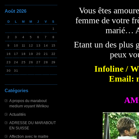
Vous êtes amoureu
Août 2026
femme de votre fr
D
L
M
M
J
V
S
marié… A
1
2
3
4
5
6
7
8
Etant un des plus 
9
10
11
12
13
14
15
peux vou
16
17
18
19
20
21
22
23
24
25
26
27
28
29
Infoline / 
30
31
Email: 
Catégories
AM
A propos du marabout
medium voyant Wirikou
Actualités
ADRESSE DU MARABOUT
EN SUISSE
Affection avec le maitre