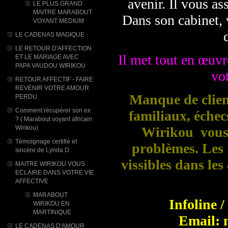
avenir. Il vous ass
LE PLUS GRAND
MAITRE MARABOUT
Dans son cabinet, 
VOYANT MEDIUM
LE CADENAS MAGIQUE
LE RETOUR D'AFFECTION
Il met tout en œuvre
ET LE MARIAGE AVEC
PAPA VAUDOU WIRIKOU
vot
RETOUR AFFECTIF - FAIRE
REVENIR VOTRE AMOUR
Manque de client
PERDU
Comment récupérer son ex
familiaux, éche
? ( Marabout voyant africain
Wirikou)
Wirikou vous 
Témoignage certifié et
problèmes. Les r
sincère de Lynda D.
vissibles dans le
MAITRE WIRIKOU VOUS
ECLAIRE DANS VOTRE VIE
AFFECTIVE
MARABOUT
Infoline 
WIRIKOU ​EN
MARTINIQUE
Email: 
LE CADENAS D'AMOUR