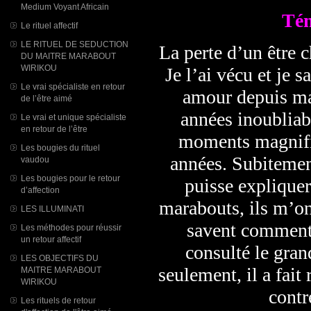
Medium Voyant Africain
Tém
Le rituel affectif
LE RITUEL DE SEDUCTION
La perte d’un être c
DU MAITRE MARABOUT
WIRIKOU
Je l’ai vécu et je s
Le vrai spécialiste en retour
amour depuis ma 
de l’être aimé
années inoubliab
Le vrai et unique spécialiste
en retour de l’être
moments magnifiq
Les bougies du rituel
années. Subitement
vaudou
Les bougies pour le retour
puisse expliquer
d’affection
marabouts, ils m’on
LES ILLUMINATI
savent comment l
Les méthodes pour réussir
un retour affectif
consulté le gra
LES OBJECTIFS DU
seulement, il a fai
MAITRE MARABOUT
WIRIKOU
contr
Les rituels de retour