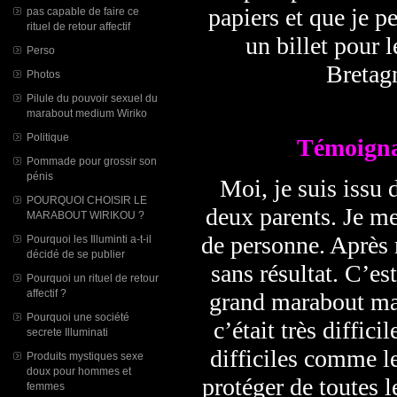
papiers et que je p
pas capable de faire ce
rituel de retour affectif
un billet pour l
Perso
Bretagn
Photos
Pilule du pouvoir sexuel du
marabout medium Wiriko
Politique
Témoigna
Pommade pour grossir son
pénis
Moi, je suis issu 
POURQUOI CHOISIR LE
deux parents. Je me
MARABOUT WIRIKOU ?
de personne. Après 
Pourquoi les Illuminti a-t-il
décidé de se publier
sans résultat. C’est
Pourquoi un rituel de retour
affectif ?
grand marabout mai
Pourquoi une société
c’était très diffici
secrete Illuminati
difficiles comme l
Produits mystiques sexe
doux pour hommes et
protéger de toutes l
femmes