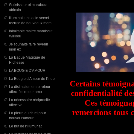
Guérisseur et marabout
africain
Illuminati un secte secret
recrute de nouveaux mem
Inimitable maitre marabout
Wirikou
Je souhaite faire revenir
mon ex
La Bague Magique de
Richesse
LA BOUGIE D'AMOUR
La Bougie d'Amour de l'inde
Certains témoigna
La distinction entre retour
confidentialité d
affectif et retour amo
La nécessaire réciprocité
Ces témoignag
affective
remercions tous 
La pierre du rituel pour
trouver l’amour
Le but de l'Illumunati