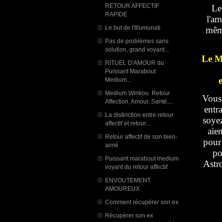
RETOUR AFFECTIF
Le
RAPIDE
l'am
Le but de l'Illumunati
même
Pas de problèmes sans
solution, grand voyant...
Le M
RITUEL D'AMOUR du
Puissant Marabout
Medium...
Medium Wirikou Retour
Vous 
Affection, Amour, Santé,...
entr
La distinction entre retour
soyez
affectif et retour...
aie
Retour affectif de son bien-
pour
aimé
po
Puissant marabout medium
Astr
voyant du retour affectif
ENVOUTEMENT
AMOUREUX
Comment récupérer son ex
Récupérer son ex