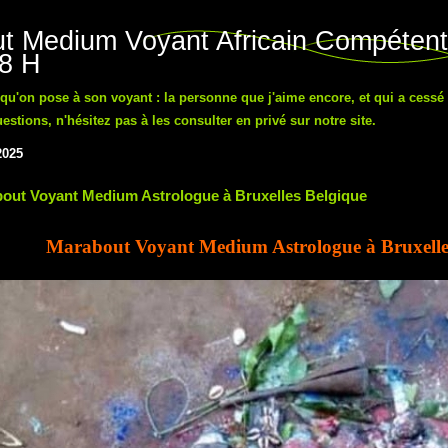
t Medium Voyant Africain Compétent
48 H
n qu'on pose à son voyant : la personne que j'aime encore, et qui a cessé
tions, n'hésitez pas à les consulter en privé sur notre site.
2025
out Voyant Medium Astrologue à Bruxelles Belgique
Marabout Voyant Medium Astrologue à Bruxelle