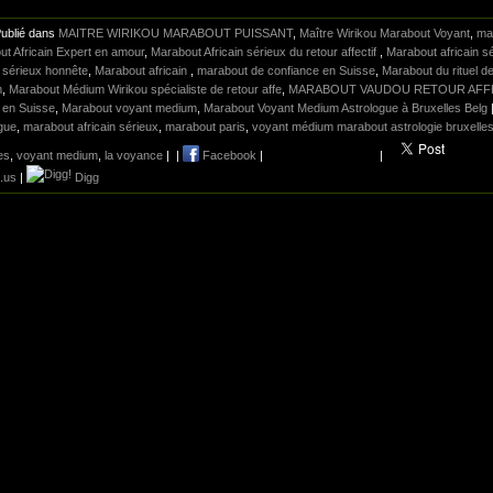
Publié dans
MAITRE WIRIKOU MARABOUT PUISSANT
,
Maître Wirikou Marabout Voyant
,
ma
t Africain Expert en amour
,
Marabout Africain sérieux du retour affectif
,
Marabout africain s
n sérieux honnête
,
Marabout africain
,
marabout de confiance en Suisse
,
Marabout du rituel de 
m
,
Marabout Médium Wirikou spécialiste de retour affe
,
MARABOUT VAUDOU RETOUR AFFE
n en Suisse
,
Marabout voyant medium
,
Marabout Voyant Medium Astrologue à Bruxelles Belg
gue
,
marabout africain sérieux
,
marabout paris
,
voyant médium marabout astrologie bruxelles
es
,
voyant medium
,
la voyance
|
|
Facebook
|
|
o.us
|
Digg