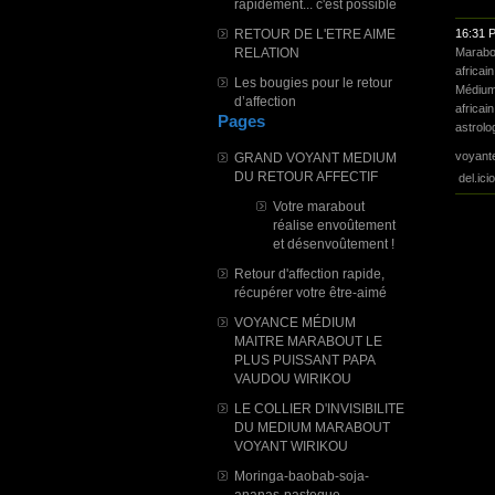
rapidement... c'est possible
RETOUR DE L'ETRE AIME
16:31 
RELATION
Marabou
africai
Les bougies pour le retour
Médiu
d’affection
africai
Pages
astrolo
voyant
GRAND VOYANT MEDIUM
DU RETOUR AFFECTIF
del.ici
Votre marabout
réalise envoûtement
et désenvoûtement !
Retour d'affection rapide,
récupérer votre être-aimé
VOYANCE MÉDIUM
MAITRE MARABOUT LE
PLUS PUISSANT PAPA
VAUDOU WIRIKOU
LE COLLIER D'INVISIBILITE
DU MEDIUM MARABOUT
VOYANT WIRIKOU
Moringa-baobab-soja-
ananas-pasteque