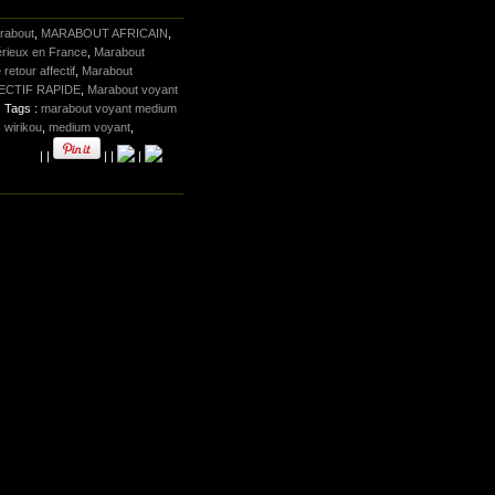
rabout
,
MARABOUT AFRICAIN
,
érieux en France
,
Marabout
retour affectif
,
Marabout
CTIF RAPIDE
,
Marabout voyant
| Tags :
marabout voyant medium
 wirikou
,
medium voyant
,
|
|
|
|
|