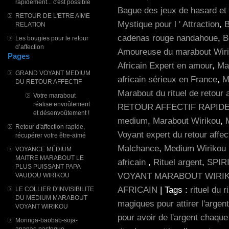
rapidement... c'est possible
Bague des jeux de hasard et 
RETOUR DE L'ETRE AIME
Mystique pour l ' Attraction
,
RELATION
cadenas rouge nandahoue
,
B
Les bougies pour le retour
d’affection
Amoureuse du marabout Wir
Pages
Africain Expert en amour
,
Mar
GRAND VOYANT MEDIUM
africain sérieux en France
,
M
DU RETOUR AFFECTIF
Marabout du rituel de retour a
Votre marabout
réalise envoûtement
RETOUR AFFECTIF RAPID
et désenvoûtement !
medium
,
Marabout Wirikou
,
Retour d'affection rapide,
Voyant expert du retour affect
récupérer votre être-aimé
Malchance
,
Medium Wirikou R
VOYANCE MÉDIUM
MAITRE MARABOUT LE
africain
,
Rituel argent
,
SPIR
PLUS PUISSANT PAPA
VOYANT MARABOUT WIRI
VAUDOU WIRIKOU
AFRICAIN
| Tags :
rituel du r
LE COLLIER D'INVISIBILITE
DU MEDIUM MARABOUT
magiques pour attirer l'argent
VOYANT WIRIKOU
pour avoir de l'argent chaque
Moringa-baobab-soja-
ananas-pasteque