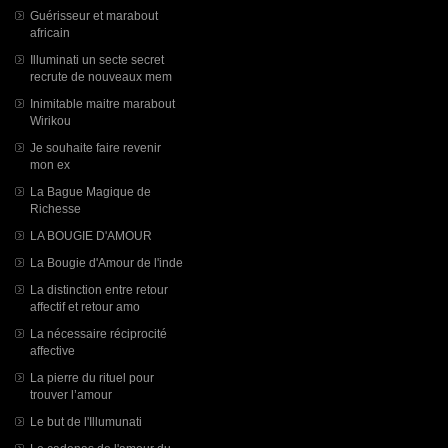
Guérisseur et marabout
africain
Illuminati un secte secret
recrute de nouveaux mem
Inimitable maitre marabout
Wirikou
Je souhaite faire revenir
mon ex
La Bague Magique de
Richesse
LA BOUGIE D'AMOUR
La Bougie d'Amour de l'inde
La distinction entre retour
affectif et retour amo
La nécessaire réciprocité
affective
La pierre du rituel pour
trouver l’amour
Le but de l'Illumunati