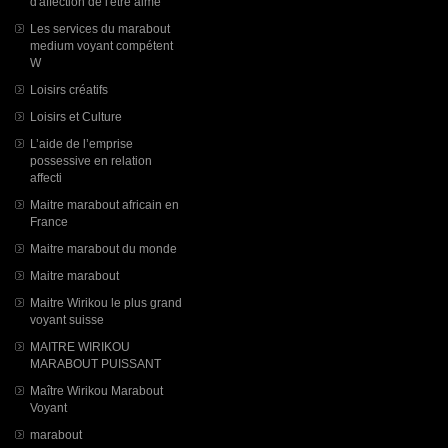
d'affection de l'être aimé
Les services du marabout
medium voyant compétent
W
Loisirs créatifs
Loisirs et Culture
L’aide de l’emprise
possessive en relation
affecti
Maitre marabout africain en
France
Maitre marabout du monde
Maitre marabout
Maitre Wirikou le plus grand
voyant suisse
MAITRE WIRIKOU
MARABOUT PUISSANT
Maître Wirikou Marabout
Voyant
marabout