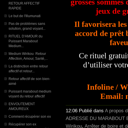
grosses sommes 
RETOUR AFFECTIF
RAPIDE
jeux de gr
Le but de l'Illumunati
Il favorisera le
Pas de problèmes sans
solution, grand voyant...
accord de prêt
RITUEL D'AMOUR du
faveu
Puissant Marabout
Medium...
Ce rituel gratuit
Medium Wirikou Retour
Affection, Amour, Santé,...
d’utiliser vot
La distinction entre retour
affectif et retour...
Retour affectif de son bien-
aimé
Infoline / 
Puissant marabout medium
Email: 
voyant du retour affectif
ENVOUTEMENT
AMOUREUX
12:06 Publié dans
A propos 
Comment récupérer son ex
ADRESSE DU MARABOUT E
Récupérer son ex
Wirikou
,
Arrêter de boire et 