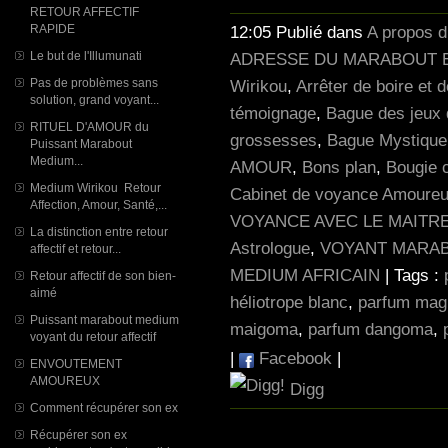
RETOUR AFFECTIF
RAPIDE
12:05 Publié dans
A propos 
Le but de l'Illumunati
ADRESSE DU MARABOUT E
Pas de problèmes sans
Wirikou
,
Arrêter de boire et 
solution, grand voyant...
témoignage
,
Bague des jeux 
RITUEL D'AMOUR du
grossesses
,
Bague Mystique p
Puissant Marabout
Medium...
AMOUR
,
Bons plan
,
Bougie 
Medium Wirikou Retour
Cabinet de voyance Amoureu
Affection, Amour, Santé,...
VOYANCE AVEC LE MAITR
La distinction entre retour
Astrologue
,
VOYANT MARAB
affectif et retour...
MEDIUM AFRICAIN
| Tags :
Retour affectif de son bien-
aimé
héliotrope blanc
,
parfum magi
Puissant marabout medium
maigoma
,
parfum dangoma
,
voyant du retour affectif
|
Facebook
|
ENVOUTEMENT
AMOUREUX
Digg
Comment récupérer son ex
Récupérer son ex