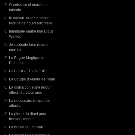
Guérisseur et marabout
africain
Illuminati un secte secret
recrute de nouveaux mem
Inimitable maitre marabout
Wirikou
Je souhaite faire revenir
mon ex
La Bague Magique de
Richesse
LA BOUGIE D'AMOUR
La Bougie d'Amour de l'inde
La distinction entre retour
affectif et retour amo
La nécessaire réciprocité
affective
La pierre du rituel pour
trouver l’amour
Le but de l'Illumunati