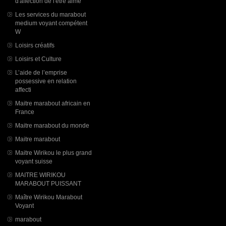
d'affection de l'être aimé
Les services du marabout
medium voyant compétent
W
Loisirs créatifs
Loisirs et Culture
L’aide de l’emprise
possessive en relation
affecti
Maitre marabout africain en
France
Maitre marabout du monde
Maitre marabout
Maitre Wirikou le plus grand
voyant suisse
MAITRE WIRIKOU
MARABOUT PUISSANT
Maître Wirikou Marabout
Voyant
marabout