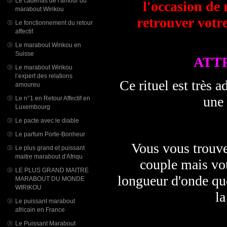
Le cadenas de l'amour du
l'occasion de 
marabout Wirikou
retrouver votr
Le fonctionnement du retour
affectif
Le marabout Wirikou en
Suisse
ATT
Le marabout Wirikou
l’expert des relations
Ce rituel est très 
amoureu
une
Le n°1 en Retour Affectif en
Luxembourg
Le pacte avec le diable
Le parfum Porte-Bonheur
Vous vous trouve
Le plus grand et puissant
maitre marabout d'Afriqu
couple mais vot
LE PLUS GRAND MAITRE
longueur d'onde qu
MARABOUT DU MONDE
WIRIKOU
la
Le puissant marabout
africain en France
Le Puissant Marabout