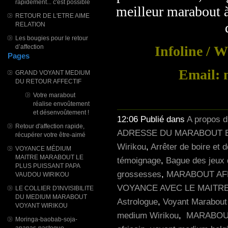
rapidement... c'est possible
meilleur marabout à
RETOUR DE L'ETRE AIME
RELATION
Les bougies pour le retour
d’affection
Infoline / 
Pages
Email: 
GRAND VOYANT MEDIUM
DU RETOUR AFFECTIF
Votre marabout
réalise envoûtement
et désenvoûtement !
12:06 Publié dans
A propos 
Retour d'affection rapide,
ADRESSE DU MARABOUT E
récupérer votre être-aimé
Wirikou
,
Arrêter de boire et 
VOYANCE MÉDIUM
MAITRE MARABOUT LE
témoignage
,
Bague des jeux 
PLUS PUISSANT PAPA
grossesses
,
MARABOUT AF
VAUDOU WIRIKOU
VOYANCE AVEC LE MAITR
LE COLLIER D'INVISIBILITE
DU MEDIUM MARABOUT
Astrologue
,
Voyant Marabout
VOYANT WIRIKOU
medium Wirikou
,
MARABOUT
Moringa-baobab-soja-
ananas-pasteque