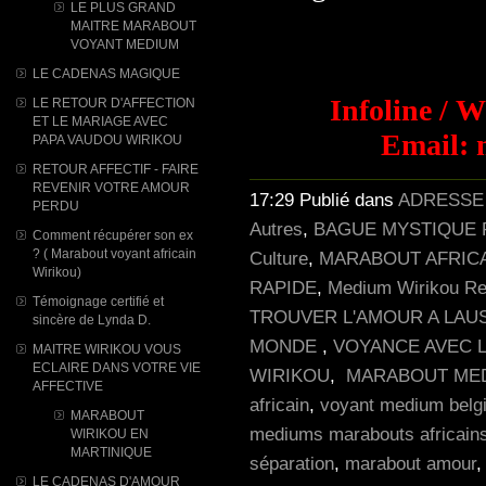
LE PLUS GRAND
MAITRE MARABOUT
VOYANT MEDIUM
LE CADENAS MAGIQUE
Infoline / 
LE RETOUR D'AFFECTION
ET LE MARIAGE AVEC
Email: 
PAPA VAUDOU WIRIKOU
RETOUR AFFECTIF - FAIRE
REVENIR VOTRE AMOUR
17:29 Publié dans
ADRESSE
PERDU
Autres
,
BAGUE MYSTIQUE 
Comment récupérer son ex
? ( Marabout voyant africain
Culture
,
MARABOUT AFRIC
Wirikou)
RAPIDE
,
Medium Wirikou Ret
Témoignage certifié et
TROUVER L'AMOUR A LAU
sincère de Lynda D.
MONDE
,
VOYANCE AVEC 
MAITRE WIRIKOU VOUS
ECLAIRE DANS VOTRE VIE
WIRIKOU
,
MARABOUT MED
AFFECTIVE
africain
,
voyant medium belg
MARABOUT
mediums marabouts africain
WIRIKOU ​EN
MARTINIQUE
séparation
,
marabout amour
LE CADENAS D'AMOUR