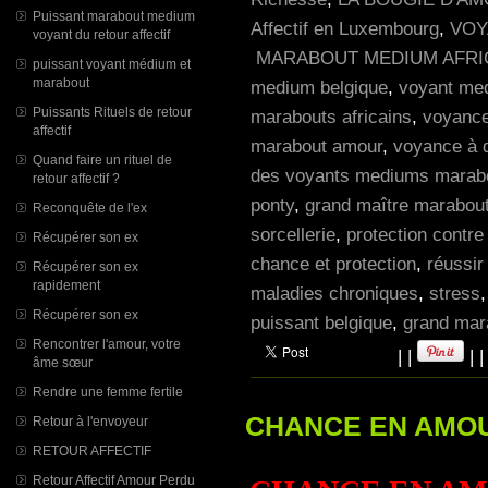
Puissant marabout medium
Affectif en Luxembourg
,
VOY
voyant du retour affectif
MARABOUT MEDIUM AFRI
puissant voyant médium et
marabout
medium belgique
,
voyant me
Puissants Rituels de retour
marabouts africains
,
voyance
affectif
marabout amour
,
voyance à d
Quand faire un rituel de
des voyants mediums marabou
retour affectif ?
ponty
,
grand maître marabout
Reconquête de l'ex
sorcellerie
,
protection contre
Récupérer son ex
chance et protection
,
réussir
Récupérer son ex
rapidement
maladies chroniques
,
stress
Récupérer son ex
puissant belgique
,
grand mara
Rencontrer l'amour, votre
|
|
|
âme sœur
Rendre une femme fertile
CHANCE EN AMOUR 
Retour à l'envoyeur
RETOUR AFFECTIF
Retour Affectif Amour Perdu