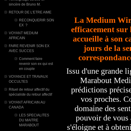
sincère de Bruno M.
RETOUR DE L'ETRE AIME
La Medium Wiri
RECONQUERIR SON
EX ?
efficacement sur 
VOYANT MEDIUM
accueille à son c
AFRICAIN
jours de la s
FAIRE REVENIR SON EX
AVEC SUCCES
correspondance
Comment faire
revenir son ex qui est
Issu d'une grande l
en couple
VOYANCE ET TRAVAUX
Marabout Mediu
OCCULTES
prédictions précise
Rituel de retour affectif du
spécialiste du retour affectif
vos proches. Co
VOYANT AFRICAIN AU
domaine des sent
CANADA
LES SPECIALITES
pouvoir de vous a
DU MAITRE
s'éloigne et à obteni
MARABOUT