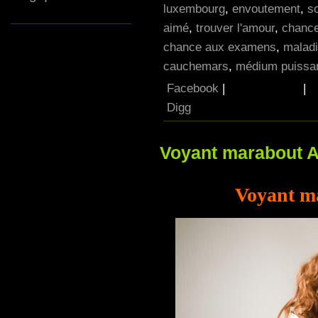
luxembourg
,
envoutement
,
so
aimé
,
trouver l'amour
,
chance
chance aux examens
,
maladi
cauchemars
,
médium puissan
Facebook
|
|
Digg
Voyant marabout A
Voyant ma