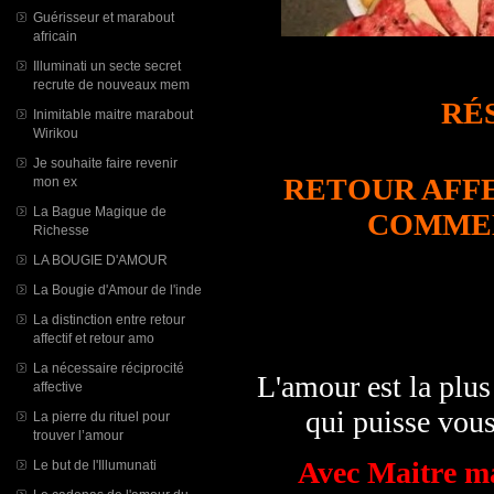
Guérisseur et marabout
africain
Illuminati un secte secret
recrute de nouveaux mem
RÉ
Inimitable maitre marabout
Wirikou
Je souhaite faire revenir
RETOUR AFF
mon ex
La Bague Magique de
COMMEN
Richesse
LA BOUGIE D'AMOUR
La Bougie d'Amour de l'inde
La distinction entre retour
affectif et retour amo
La nécessaire réciprocité
L'amour est la plus 
affective
qui puisse vous 
La pierre du rituel pour
trouver l’amour
Avec Maitre ma
Le but de l'Illumunati