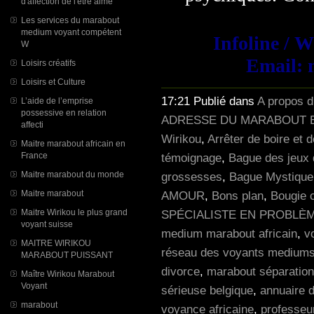
d'affection de l'être aimé
Les services du marabout
medium voyant compétent
Infoline / 
W
Email: 
Loisirs créatifs
Loisirs et Culture
17:21 Publié dans
A propos 
L’aide de l’emprise
possessive en relation
ADRESSE DU MARABOUT E
affecti
Wirikou
,
Arrêter de boire et 
Maitre marabout africain en
témoignage
,
Bague des jeux 
France
grossesses
,
Bague Mystique p
Maitre marabout du monde
AMOUR
,
Bons plan
,
Bougie 
Maitre marabout
SPÉCIALISTE EN PROBLÈM
Maitre Wirikou le plus grand
voyant suisse
medium marabout africain
,
v
MAITRE WIRIKOU
réseau des voyants mediums
MARABOUT PUISSANT
divorce
,
marabout séparation
Maître Wirikou Marabout
Voyant
sérieuse belgique
,
annuaire 
marabout
voyance africaine
,
professeu