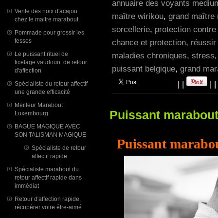
annuaire des voyants mediums
Vente des noix d'acajou
maître wirikou
,
grand maître 
chez le maitre marabout
sorcellerie
,
protection contre
Pommade pour grossir les
fesses
chance et protection
,
réussir
Le puissant rituel de
maladies chroniques
,
stress
ficelage vaudoun de retour
puissant belgique
,
grand mara
d'affection
|
|
|
Spécialiste du retour affectif
une grande efficacité
Meilleur Marabout
Puissant marabout 
Luxembourg
BAGUE MAGIQUE AVEC
SON TALISMAN MAGIQUE
Puissant marabou
Spécialiste de retour
affectif rapide
Spécialiste marabout du
retour affectif rapide dans
immédiat
Retour d'affection rapide,
récupérer votre être-aimé