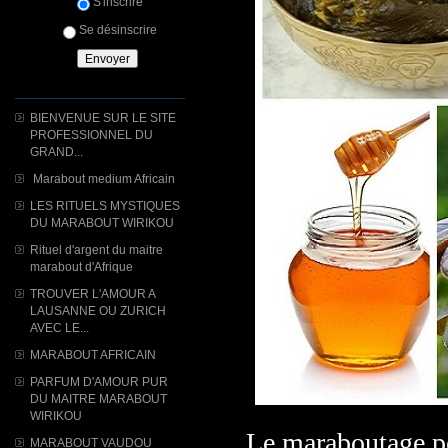
S'inscrire
Se désinscrire
BIENVENUE SUR LE SITE
PROFESSIONNEL DU
GRAND...
Marabout medium Africain
LES RITUELS MYSTIQUES
DU MARABOUT WIRIKOU
Rituel d'argent du maitre
marabout d'Afrique
TROUVER L'AMOUR A
LAUSANNE OU ZURICH
AVEC LE...
MARABOUT AFRICAIN
PARFUM D'AMOUR PUR
DU MAITRE MARABOUT
WIRIKOU
Le maraboutage p
MARABOUT VAUDOU