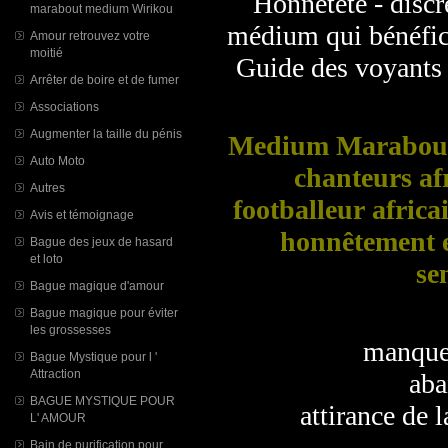
Honnêteté - discré
marabout medium Wirikou
médium qui bénéfici
Amour retrouvez votre
moitié
Guide des voyants a
Arrêter de boire et de fumer
Associations
Augmenter la taille du pénis
Medium Marabout 
Auto Moto
chanteurs af
Autres
footballeur africai
Avis et témoignage
honnêtement e
Bague des jeux de hasard
et loto
se
Bague magique d'amour
Bague magique pour éviter
les grossesses
manque d
Bague Mystique pour l '
Attraction
aband
BAGUE MYSTIQUE POUR
attirance de la 
L' AMOUR
Bain de purification pour