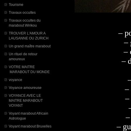
Tourisme
Travaux occultes
Travaux occultes du
marabout Wirikou
– p
TROUVER L'AMOUR A
LAUSANNE OU ZURICH
– 
Un grand maître marabout
– 
Un rituel de retour
– d
amoureux
VOTRE MAITRE
MARABOUT DU MONDE
voyance
–
Voyance amoureuse
VOYANCE AVEC LE
–
MAITRE MARABOUT
VOYANT
Voyant marabout Africain
–
Astrologue
– gu
Voyant marabout Bruxelles