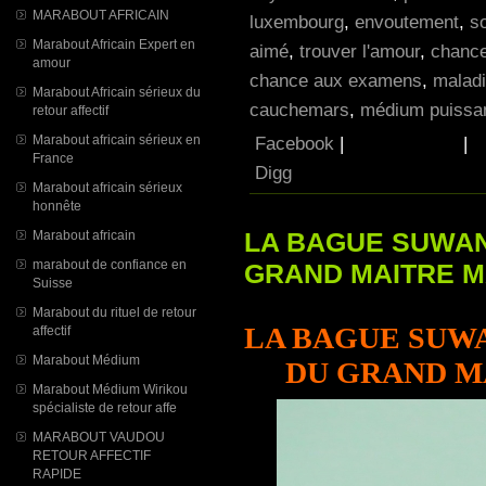
MARABOUT AFRICAIN
luxembourg
,
envoutement
,
so
Marabout Africain Expert en
aimé
,
trouver l'amour
,
chance
amour
chance aux examens
,
maladi
Marabout Africain sérieux du
cauchemars
,
médium puissan
retour affectif
Facebook
|
|
Marabout africain sérieux en
France
Digg
Marabout africain sérieux
honnête
LA BAGUE SUWAN
Marabout africain
marabout de confiance en
GRAND MAITRE 
Suisse
Marabout du rituel de retour
LA BAGUE SUW
affectif
Marabout Médium
DU GRAND M
Marabout Médium Wirikou
spécialiste de retour affe
MARABOUT VAUDOU
RETOUR AFFECTIF
RAPIDE