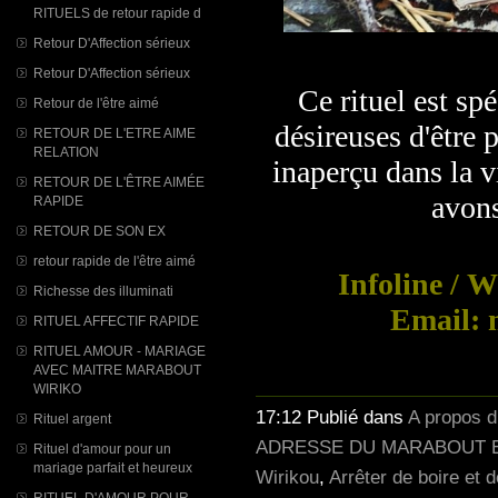
RITUELS de retour rapide d
Retour D'Affection sérieux
Retour D'Affection sérieux
Ce rituel est s
Retour de l'être aimé
désireuses d'être 
RETOUR DE L'ETRE AIME
RELATION
inaperçu dans la v
RETOUR DE L'ÊTRE AIMÉE
avons
RAPIDE
RETOUR DE SON EX
retour rapide de l'être aimé
Infoline / 
Richesse des illuminati
Email: 
RITUEL AFFECTIF RAPIDE
RITUEL AMOUR - MARIAGE
AVEC MAITRE MARABOUT
WIRIKO
17:12 Publié dans
A propos 
Rituel argent
ADRESSE DU MARABOUT E
Rituel d'amour pour un
mariage parfait et heureux
Wirikou
,
Arrêter de boire et 
RITUEL D'AMOUR POUR