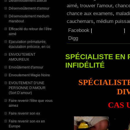
Désenvoutement affectif
aimé
,
trouver l'amour
,
chance
Désenvoûtement d'amour
chance aux examens
,
maladi
Désenvoutement medium
cauchemars
,
médium puissan
marabout
Efficacité du retour de l’être
Facebook
|
|
aimé
Digg
Ejaculation prématurée,
éjaculation précoce, en co
ENVOUTEMENT
SPÉCIALISTE EN
AMOUREUX
INFIDÉLITÉ
Envoûtement d'amour
Envoutement Magie Noire
SPÉCIALIST
EVOUTEMENT D'UNE
PERSONNE D'AMOUR
DI
(Sort D’amour)
Faire revenir l'être que vous
CAS 
aimez
Faire revenir son ex
Faire revenir son ex en
Europe