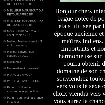
MEILLEUR MARABOUT DU
RETOUR AFFECTIF
Bonjour chers inter
MEILLEUR MARABOUT DU
RETOUR AFFECTIF
bague dotée de po
MEILLEUR MARABOUT DU
étais utilisée par
RETOUR AFFECTIF
Meilleur marabout retour
époque ancienne et 
affectif rapide 72 h
maîtres Indiens. 
Meilleur Médium classé n°1
en Luxembourg
importants et no
Meilleur sauveur des
harmonieuse sur la
couples en 2019
pourra obtenir 
Multimédia
Nature et environnement
domaine de son ch
PARFUM D'AMOUR
souviendrez toujour
PARFUM D'AMOUR PUR
vers vous le sexe 
Parfum d'influence
amoureuse et protection
choix viendra vers 
Parfum pour avoir la chance
Vous aurez la chance
en amour