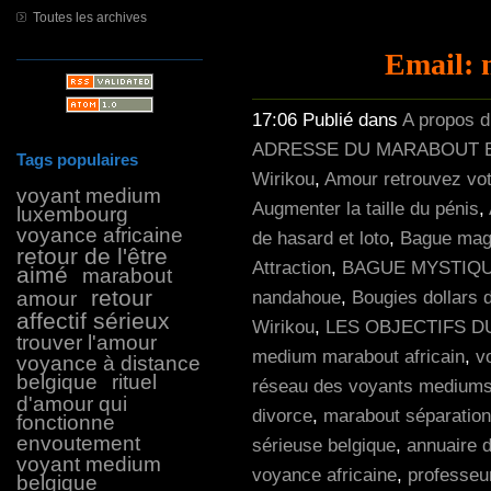
Toutes les archives
Email: 
17:06 Publié dans
A propos 
ADRESSE DU MARABOUT E
Tags populaires
Wirikou
,
Amour retrouvez vot
voyant medium
Augmenter la taille du pénis
,
luxembourg
voyance africaine
de hasard et loto
,
Bague magi
retour de l'être
Attraction
,
BAGUE MYSTIQU
aimé
marabout
retour
amour
nandahoue
,
Bougies dollars 
affectif sérieux
Wirikou
,
LES OBJECTIFS 
trouver l'amour
medium marabout africain
,
v
voyance à distance
belgique
rituel
réseau des voyants mediums
d'amour qui
divorce
,
marabout séparation
fonctionne
envoutement
sérieuse belgique
,
annuaire 
voyant medium
voyance africaine
,
professeu
belgique