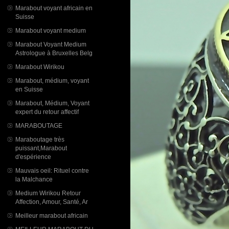
Marabout voyant africain en
Suisse
Marabout voyant medium
Marabout Voyant Medium
Astrologue à Bruxelles Belg
Marabout Wirikou
Marabout, médium, voyant
en Suisse
Marabout, Médium, Voyant
expert du retour affectif
MARABOUTAGE
Maraboutage très
puissant,Marabout
d'espérience
Mauvais oeil: Rituel contre
la Malchance
Medium Wirikou Retour
Affection, Amour, Santé, Ar
Meilleur marabout africain