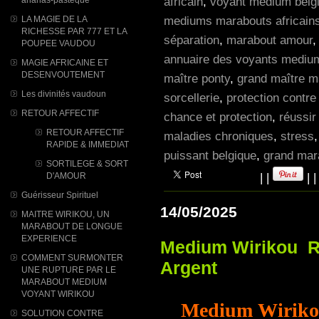
africain
,
voyant medium belg
mediums marabouts africain
LA MAGIE DE LA
RICHESSE PAR 777 ET LA
séparation
,
marabout amour
POUPEE VAUDOU
annuaire des voyants mediums
MAGIE AFRICAINE ET
DESENVOUTEMENT
maître ponty
,
grand maître ma
Les divinités vaudoun
sorcellerie
,
protection contre
RETOUR AFFECTIF
chance et protection
,
réussir
RETOUR AFFECTIF
maladies chroniques
,
stress
RAPIDE & IMMEDIAT
puissant belgique
,
grand mara
SORTILEGE & SORT
|
|
|
D'AMOUR
Guérisseur Spirituel
14/05/2025
MAITRE WIRIKOU, UN
MARABOUT DE LONGUE
EXPERIENCE
Medium Wirikou Re
COMMENT SURMONTER
Argent
UNE RUPTURE PAR LE
MARABOUT MEDIUM
VOYANT WIRIKOU
Medium Wirikou
SOLUTION CONTRE