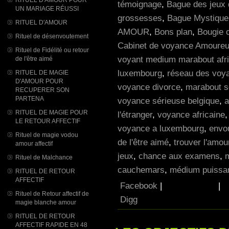
témoignage
,
Bague des jeux 
UN MARIAGE RÉUSSI
grossesses
,
Bague Mystique p
RITUEL D'AMOUR
AMOUR
,
Bons plan
,
Bougie 
Rituel de désenvoutement
Cabinet de voyance Amoureu
Rituel de Fidélité ou retour
voyant medium marabout afri
de l'être aimé
luxembourg
,
réseau des voy
RITUEL DE MAGIE
D'AMOUR POUR
voyance divorce
,
marabout s
RECUPERER SON
PARTENA
voyance sérieuse belgique
,
a
RITUEL DE MAGIE POUR
l'étranger
,
voyance africaine
LE RETOUR AFFECTIF
voyance a luxembourg
,
envo
Rituel de magie vodou
de l'être aimé
,
trouver l'amou
amour affectif
jeux
,
chance aux examens
,
Rituel de Malchance
cauchemars
,
médium puissan
RITUEL DE RETOUR
AFFECTIF
Facebook
|
|
Rituel de Retour affectif de
Digg
magie blanche amour
RITUEL DE RETOUR
AFFECTIF RAPIDE EN 48