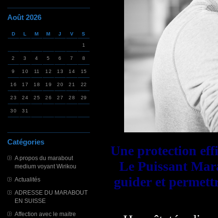
Août 2026
D
L
M
M
J
V
S
1
2
3
4
5
6
7
8
9
10
11
12
13
14
15
16
17
18
19
20
21
22
23
24
25
26
27
28
29
30
31
Catégories
Une protection effi
A propos du marabout
Le Puissant Mar
medium voyant Wirikou
guider et permett
Actualités
ADRESSE DU MARABOUT
EN SUISSE
Affection avec le maitre