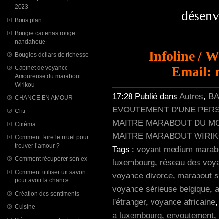
2023
désenvou
Bons plan
Bougie cadenas rouge
nandahoue
Infoline / 
Bougies dollars de richesse
Email: 
Cabinet de voyance
Amoureuse du marabout
Wirikou
17:28 Publié dans
Autres
,
BA
CHANCE EN AMOUR
EVOUTEMENT D'UNE PERSO
Chti
MAITRE MARABOUT DU M
Cinéma
MAITRE MARABOUT WIRI
Comment faire le rituel pour
trouver l’amour ?
Tags :
voyant medium marabo
Comment récupérer son ex
luxembourg
,
réseau des voy
Comment utiliser un savon
voyance divorce
,
marabout s
pour avoir la chance
voyance sérieuse belgique
,
a
Création des sentiments
l'étranger
,
voyance africaine
Cuisine
a luxembourg
,
envoutement
,