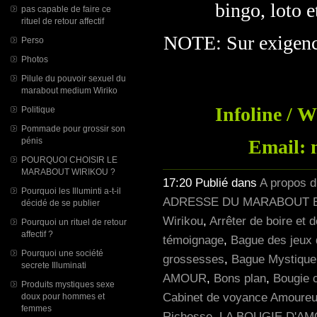
bingo, loto e
pas capable de faire ce
rituel de retour affectif
NOTE: Sur exigence 
Perso
Photos
Pilule du pouvoir sexuel du
marabout medium Wiriko
Infoline / 
Politique
Pommade pour grossir son
pénis
Email: 
POURQUOI CHOISIR LE
MARABOUT WIRIKOU ?
17:20 Publié dans
A propos 
Pourquoi les Illuminti a-t-il
ADRESSE DU MARABOUT E
décidé de se publier
Wirikou
,
Arrêter de boire et 
Pourquoi un rituel de retour
affectif ?
témoignage
,
Bague des jeux 
Pourquoi une société
grossesses
,
Bague Mystique p
secrete Illuminati
AMOUR
,
Bons plan
,
Bougie 
Produits mystiques sexe
Cabinet de voyance Amoureu
doux pour hommes et
femmes
Richesse
,
LA BOUGIE D'A