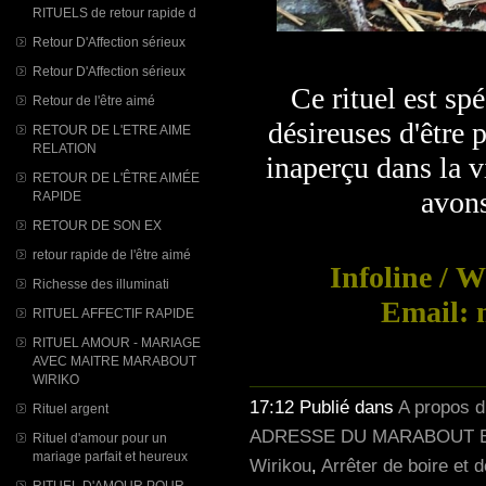
RITUELS de retour rapide d
Retour D'Affection sérieux
Retour D'Affection sérieux
Ce rituel est s
Retour de l'être aimé
désireuses d'être 
RETOUR DE L'ETRE AIME
RELATION
inaperçu dans la v
RETOUR DE L'ÊTRE AIMÉE
avons
RAPIDE
RETOUR DE SON EX
retour rapide de l'être aimé
Infoline / 
Richesse des illuminati
Email: 
RITUEL AFFECTIF RAPIDE
RITUEL AMOUR - MARIAGE
AVEC MAITRE MARABOUT
WIRIKO
17:12 Publié dans
A propos 
Rituel argent
ADRESSE DU MARABOUT E
Rituel d'amour pour un
mariage parfait et heureux
Wirikou
,
Arrêter de boire et 
RITUEL D'AMOUR POUR