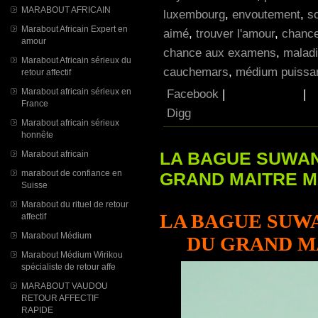
MARABOUT AFRICAIN
luxembourg
,
envoutement
,
so
Marabout Africain Expert en
aimé
,
trouver l'amour
,
chance
amour
chance aux examens
,
maladi
Marabout Africain sérieux du
cauchemars
,
médium puissan
retour affectif
Facebook
|
|
Marabout africain sérieux en
France
Digg
Marabout africain sérieux
honnête
LA BAGUE SUWAN
Marabout africain
marabout de confiance en
GRAND MAITRE 
Suisse
Marabout du rituel de retour
LA BAGUE SUW
affectif
Marabout Médium
DU GRAND M
Marabout Médium Wirikou
spécialiste de retour affe
MARABOUT VAUDOU
RETOUR AFFECTIF
RAPIDE