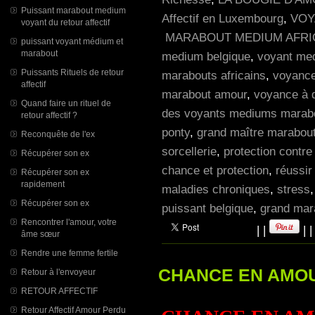
Puissant marabout medium
Affectif en Luxembourg
,
VOY
voyant du retour affectif
MARABOUT MEDIUM AFRI
puissant voyant médium et
marabout
medium belgique
,
voyant me
Puissants Rituels de retour
marabouts africains
,
voyance
affectif
marabout amour
,
voyance à d
Quand faire un rituel de
des voyants mediums marabou
retour affectif ?
ponty
,
grand maître marabout
Reconquête de l'ex
sorcellerie
,
protection contre
Récupérer son ex
chance et protection
,
réussir
Récupérer son ex
rapidement
maladies chroniques
,
stress
Récupérer son ex
puissant belgique
,
grand mara
Rencontrer l'amour, votre
|
|
|
âme sœur
Rendre une femme fertile
CHANCE EN AMOUR 
Retour à l'envoyeur
RETOUR AFFECTIF
Retour Affectif Amour Perdu