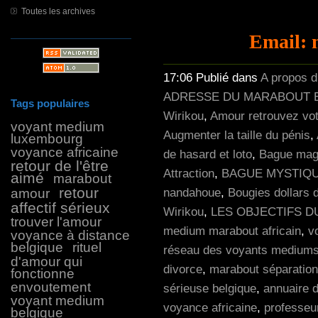
Toutes les archives
Email: 
17:06 Publié dans
A propos 
ADRESSE DU MARABOUT E
Tags populaires
Wirikou
,
Amour retrouvez vot
voyant medium
Augmenter la taille du pénis
,
luxembourg
voyance africaine
de hasard et loto
,
Bague magi
retour de l'être
Attraction
,
BAGUE MYSTIQU
aimé
marabout
retour
amour
nandahoue
,
Bougies dollars 
affectif sérieux
Wirikou
,
LES OBJECTIFS 
trouver l'amour
medium marabout africain
,
v
voyance à distance
belgique
rituel
réseau des voyants mediums
d'amour qui
divorce
,
marabout séparation
fonctionne
envoutement
sérieuse belgique
,
annuaire 
voyant medium
voyance africaine
,
professeu
belgique