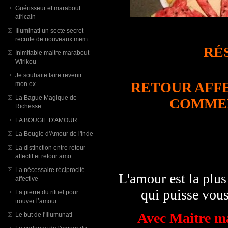
Guérisseur et marabout
africain
Illuminati un secte secret
recrute de nouveaux mem
RÉ
Inimitable maitre marabout
Wirikou
Je souhaite faire revenir
RETOUR AFF
mon ex
La Bague Magique de
COMMEN
Richesse
LA BOUGIE D'AMOUR
La Bougie d'Amour de l'inde
La distinction entre retour
affectif et retour amo
La nécessaire réciprocité
L'amour est la plus 
affective
qui puisse vous 
La pierre du rituel pour
trouver l’amour
Avec Maitre ma
Le but de l'Illumunati