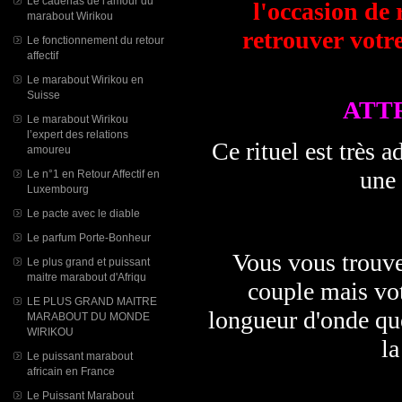
Le cadenas de l'amour du
l'occasion de 
marabout Wirikou
retrouver votr
Le fonctionnement du retour
affectif
Le marabout Wirikou en
Suisse
ATT
Le marabout Wirikou
l’expert des relations
Ce rituel est très 
amoureu
une
Le n°1 en Retour Affectif en
Luxembourg
Le pacte avec le diable
Le parfum Porte-Bonheur
Vous vous trouve
Le plus grand et puissant
maitre marabout d'Afriqu
couple mais vot
LE PLUS GRAND MAITRE
longueur d'onde qu
MARABOUT DU MONDE
WIRIKOU
la
Le puissant marabout
africain en France
Le Puissant Marabout