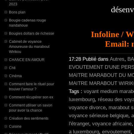
2023
désenvou
Bons plan
Bougie cadenas rouge
nandahoue
Infoline / 
Bougies dollars de richesse
Email: 
Cabinet de voyance
Amoureuse du marabout
Wirikou
17:28 Publié dans
Autres
,
BA
CHANCE EN AMOUR
EVOUTEMENT D'UNE PERSO
Chti
MAITRE MARABOUT DU M
Cinéma
MAITRE MARABOUT WIRI
Comment faire le rituel pour
trouver l’amour ?
Tags :
voyant medium marabo
Comment récupérer son ex
luxembourg
,
réseau des voy
Comment utiliser un savon
voyance divorce
,
marabout s
pour avoir la chance
voyance sérieuse belgique
,
a
Création des sentiments
l'étranger
,
voyance africaine
Cuisine
a luxembourg
,
envoutement
,