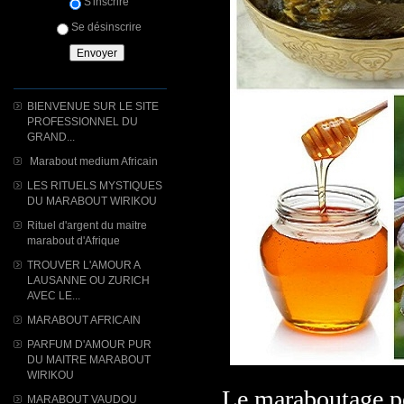
S'inscrire
Se désinscrire
BIENVENUE SUR LE SITE
PROFESSIONNEL DU
GRAND...
Marabout medium Africain
LES RITUELS MYSTIQUES
DU MARABOUT WIRIKOU
Rituel d'argent du maitre
marabout d'Afrique
TROUVER L'AMOUR A
LAUSANNE OU ZURICH
AVEC LE...
MARABOUT AFRICAIN
PARFUM D'AMOUR PUR
DU MAITRE MARABOUT
WIRIKOU
Le maraboutage p
MARABOUT VAUDOU