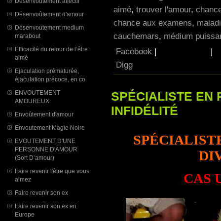
Désenvoutement affectif
aimé
,
trouver l'amour
,
chance
Désenvoûtement d'amour
chance aux examens
,
maladi
Désenvoutement medium
cauchemars
,
médium puissan
marabout
Efficacité du retour de l’être
Facebook
|
|
aimé
Digg
Ejaculation prématurée,
éjaculation précoce, en co
ENVOUTEMENT
SPÉCIALISTE EN
AMOUREUX
INFIDÉLITÉ
Envoûtement d'amour
Envoutement Magie Noire
SPÉCIALIST
EVOUTEMENT D'UNE
PERSONNE D'AMOUR
DI
(Sort D’amour)
Faire revenir l'être que vous
CAS 
aimez
Faire revenir son ex
Faire revenir son ex en
Europe