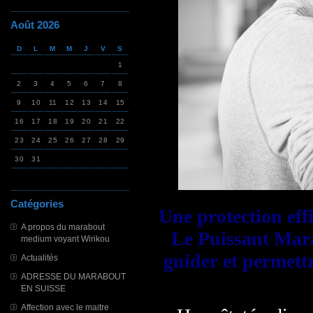
Août 2026
D
L
M
M
J
V
S
1
2
3
4
5
6
7
8
9
10
11
12
13
14
15
16
17
18
19
20
21
22
23
24
25
26
27
28
29
30
31
Catégories
Une protection effi
A propos du marabout
Le Puissant Mar
medium voyant Wirikou
guider et permett
Actualités
ADRESSE DU MARABOUT
EN SUISSE
Affection avec le maitre