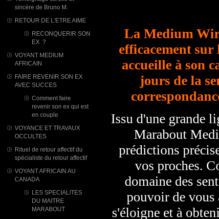
sincère de Bruno M.
RETOUR DE L'ETRE AIME
La Medium Wiri
RECONQUERIR SON
EX ?
efficacement sur 
VOYANT MEDIUM
accueille à son c
AFRICAIN
jours de la s
FAIRE REVENIR SON EX
AVEC SUCCES
correspondance
Comment faire
revenir son ex qui est
Issu d'une grande l
en couple
VOYANCE ET TRAVAUX
Marabout Mediu
OCCULTES
prédictions précise
Rituel de retour affectif du
spécialiste du retour affectif
vos proches. Co
VOYANT AFRICAIN AU
domaine des sent
CANADA
LES SPECIALITES
pouvoir de vous a
DU MAITRE
s'éloigne et à obteni
MARABOUT