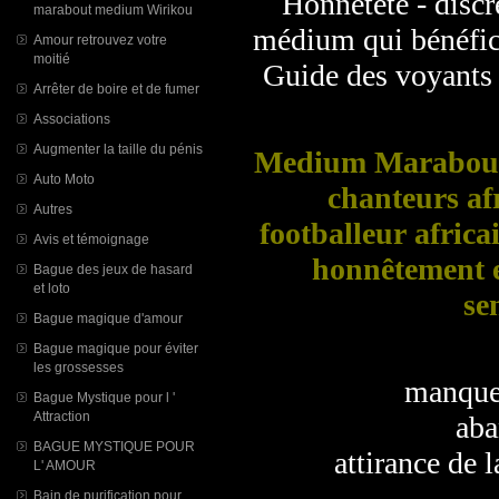
Honnêteté - discré
marabout medium Wirikou
médium qui bénéfici
Amour retrouvez votre
moitié
Guide des voyants a
Arrêter de boire et de fumer
Associations
Augmenter la taille du pénis
Medium Marabout 
Auto Moto
chanteurs af
Autres
footballeur africai
Avis et témoignage
honnêtement e
Bague des jeux de hasard
et loto
se
Bague magique d'amour
Bague magique pour éviter
les grossesses
manque d
Bague Mystique pour l '
Attraction
aband
BAGUE MYSTIQUE POUR
attirance de la 
L' AMOUR
Bain de purification pour