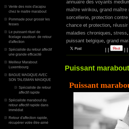
annuaire des voyants mediums
Vente des noix d'acajou
maître wirikou
,
grand maître 
chez le maitre marabout
sorcellerie
,
protection contre
Pommade pour grossir les
fesses
chance et protection
,
réussir
Le puissant rituel de
maladies chroniques
,
stress
ficelage vaudoun de retour
puissant belgique
,
grand mara
d'affection
|
|
|
Spécialiste du retour affectif
une grande efficacité
Meilleur Marabout
Puissant marabout 
Luxembourg
BAGUE MAGIQUE AVEC
SON TALISMAN MAGIQUE
Puissant marabou
Spécialiste de retour
affectif rapide
Spécialiste marabout du
retour affectif rapide dans
immédiat
Retour d'affection rapide,
récupérer votre être-aimé