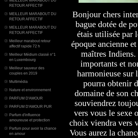
MEILLEUR MARABOUT DU
RETOUR AFFECTIF
Bonjour chers inter
MEILLEUR MARABOUT DU
RETOUR AFFECTIF
bague dotée de po
MEILLEUR MARABOUT DU
étais utilisée par
RETOUR AFFECTIF
Meilleur marabout retour
époque ancienne et 
affectif rapide 72 h
maîtres Indiens. 
Meilleur Médium classé n°1
en Luxembourg
importants et no
Meilleur sauveur des
harmonieuse sur la
couples en 2019
pourra obtenir 
Multimédia
Nature et environnement
domaine de son ch
PARFUM D'AMOUR
souviendrez toujour
PARFUM D'AMOUR PUR
vers vous le sexe 
Parfum d'influence
amoureuse et protection
choix viendra vers 
Parfum pour avoir la chance
Vous aurez la chance
en amour