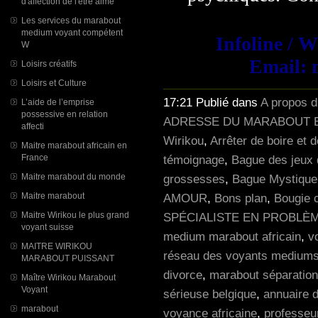
d'affection de l'être aimé
Les services du marabout
medium voyant compétent
Infoline / 
W
Email: 
Loisirs créatifs
Loisirs et Culture
17:21 Publié dans
A propos 
L’aide de l’emprise
possessive en relation
ADRESSE DU MARABOUT E
affecti
Wirikou
,
Arrêter de boire et 
Maitre marabout africain en
témoignage
,
Bague des jeux 
France
grossesses
,
Bague Mystique p
Maitre marabout du monde
AMOUR
,
Bons plan
,
Bougie 
Maitre marabout
SPÉCIALISTE EN PROBLÈM
Maitre Wirikou le plus grand
voyant suisse
medium marabout africain
,
v
MAITRE WIRIKOU
réseau des voyants mediums
MARABOUT PUISSANT
divorce
,
marabout séparation
Maître Wirikou Marabout
Voyant
sérieuse belgique
,
annuaire 
marabout
voyance africaine
,
professeu