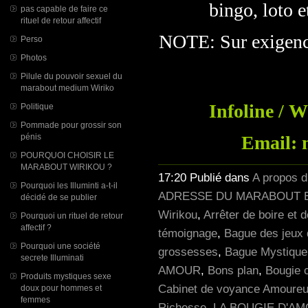
bingo, loto e
pas capable de faire ce
rituel de retour affectif
NOTE: Sur exigence 
Perso
Photos
Pilule du pouvoir sexuel du
marabout medium Wiriko
Infoline / 
Politique
Pommade pour grossir son
pénis
Email: 
POURQUOI CHOISIR LE
MARABOUT WIRIKOU ?
17:20 Publié dans
A propos 
Pourquoi les Illuminti a-t-il
ADRESSE DU MARABOUT E
décidé de se publier
Wirikou
,
Arrêter de boire et 
Pourquoi un rituel de retour
affectif ?
témoignage
,
Bague des jeux 
Pourquoi une société
grossesses
,
Bague Mystique p
secrete Illuminati
AMOUR
,
Bons plan
,
Bougie 
Produits mystiques sexe
Cabinet de voyance Amoureu
doux pour hommes et
femmes
Richesse
,
LA BOUGIE D'A