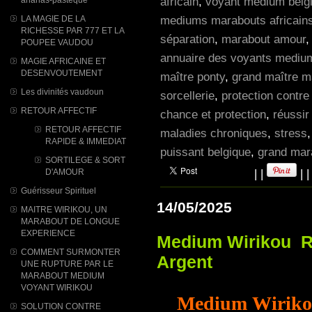
africain
,
voyant medium belg
mediums marabouts africain
LA MAGIE DE LA
RICHESSE PAR 777 ET LA
séparation
,
marabout amour
POUPEE VAUDOU
annuaire des voyants mediums
MAGIE AFRICAINE ET
DESENVOUTEMENT
maître ponty
,
grand maître ma
Les divinités vaudoun
sorcellerie
,
protection contre
RETOUR AFFECTIF
chance et protection
,
réussir
RETOUR AFFECTIF
maladies chroniques
,
stress
RAPIDE & IMMEDIAT
puissant belgique
,
grand mara
SORTILEGE & SORT
|
|
|
D'AMOUR
Guérisseur Spirituel
14/05/2025
MAITRE WIRIKOU, UN
MARABOUT DE LONGUE
EXPERIENCE
Medium Wirikou Re
COMMENT SURMONTER
Argent
UNE RUPTURE PAR LE
MARABOUT MEDIUM
VOYANT WIRIKOU
Medium Wirikou
SOLUTION CONTRE