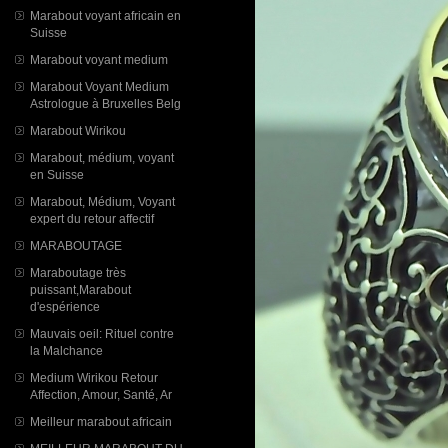
Marabout voyant africain en
Suisse
Marabout voyant medium
Marabout Voyant Medium
Astrologue à Bruxelles Belg
Marabout Wirikou
Marabout, médium, voyant
en Suisse
Marabout, Médium, Voyant
expert du retour affectif
MARABOUTAGE
Maraboutage très
puissant,Marabout
d'espérience
Mauvais oeil: Rituel contre
la Malchance
Medium Wirikou Retour
Affection, Amour, Santé, Ar
Meilleur marabout africain