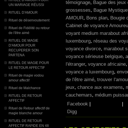
témoignage
,
Bague des jeux 
UN MARIAGE RÉUSSI
grossesses
,
Bague Mystique p
RITUEL D'AMOUR
AMOUR
,
Bons plan
,
Bougie 
Rituel de désenvoutement
Cabinet de voyance Amoureu
Rituel de Fidélité ou retour
voyant medium marabout afri
de l'être aimé
luxembourg
,
réseau des voy
RITUEL DE MAGIE
D'AMOUR POUR
voyance divorce
,
marabout s
RECUPERER SON
PARTENA
voyance sérieuse belgique
,
a
RITUEL DE MAGIE POUR
l'étranger
,
voyance africaine
LE RETOUR AFFECTIF
voyance a luxembourg
,
envo
Rituel de magie vodou
de l'être aimé
,
trouver l'amou
amour affectif
jeux
,
chance aux examens
,
Rituel de Malchance
cauchemars
,
médium puissan
RITUEL DE RETOUR
AFFECTIF
Facebook
|
|
Rituel de Retour affectif de
Digg
magie blanche amour
RITUEL DE RETOUR
AFFECTIF RAPIDE EN 48