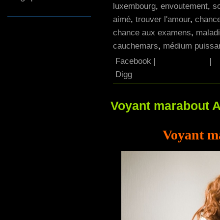
luxembourg
,
envoutement
,
so
aimé
,
trouver l'amour
,
chance
chance aux examens
,
maladi
cauchemars
,
médium puissan
Facebook
|
|
Digg
Voyant marabout A
Voyant ma