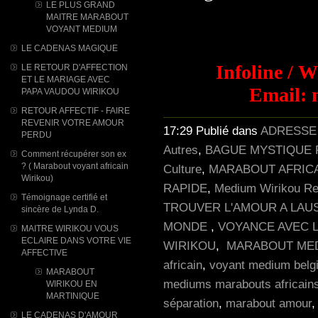
LE PLUS GRAND
MAITRE MARABOUT
VOYANT MEDIUM
LE CADENAS MAGIQUE
Infoline / 
LE RETOUR D'AFFECTION
ET LE MARIAGE AVEC
Email: 
PAPA VAUDOU WIRIKOU
RETOUR AFFECTIF - FAIRE
REVENIR VOTRE AMOUR
17:29 Publié dans
ADRESSE
PERDU
Autres
,
BAGUE MYSTIQUE 
Comment récupérer son ex
? ( Marabout voyant africain
Culture
,
MARABOUT AFRIC
Wirikou)
RAPIDE
,
Medium Wirikou Ret
Témoignage certifié et
TROUVER L'AMOUR A LAU
sincère de Lynda D.
MONDE
,
VOYANCE AVEC 
MAITRE WIRIKOU VOUS
ECLAIRE DANS VOTRE VIE
WIRIKOU
,
MARABOUT MED
AFFECTIVE
africain
,
voyant medium belg
MARABOUT
mediums marabouts africain
WIRIKOU ​EN
MARTINIQUE
séparation
,
marabout amour
LE CADENAS D'AMOUR