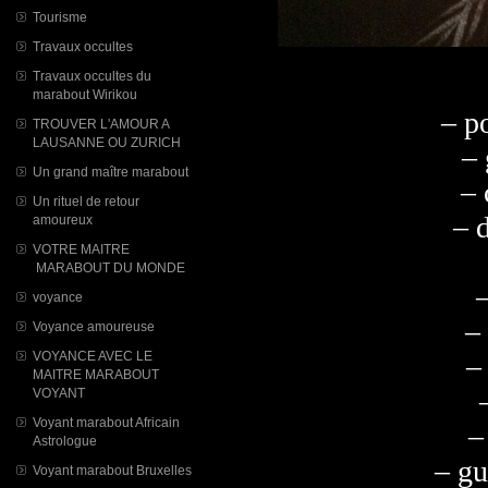
Tourisme
Travaux occultes
Travaux occultes du
marabout Wirikou
– p
TROUVER L'AMOUR A
LAUSANNE OU ZURICH
– 
Un grand maître marabout
– 
Un rituel de retour
– d
amoureux
VOTRE MAITRE
MARABOUT DU MONDE
voyance
–
Voyance amoureuse
VOYANCE AVEC LE
–
MAITRE MARABOUT
VOYANT
Voyant marabout Africain
–
Astrologue
– gu
Voyant marabout Bruxelles