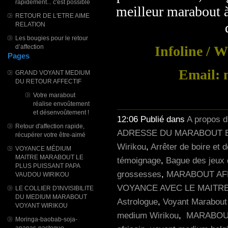
rapidement... c'est possible
meilleur marabout à
RETOUR DE L'ETRE AIME
RELATION
Les bougies pour le retour
d’affection
Infoline / 
Pages
Email: 
GRAND VOYANT MEDIUM
DU RETOUR AFFECTIF
Votre marabout
réalise envoûtement
et désenvoûtement !
12:06 Publié dans
A propos 
Retour d'affection rapide,
ADRESSE DU MARABOUT E
récupérer votre être-aimé
Wirikou
,
Arrêter de boire et 
VOYANCE MÉDIUM
MAITRE MARABOUT LE
témoignage
,
Bague des jeux 
PLUS PUISSANT PAPA
grossesses
,
MARABOUT AF
VAUDOU WIRIKOU
VOYANCE AVEC LE MAITR
LE COLLIER D'INVISIBILITE
DU MEDIUM MARABOUT
Astrologue
,
Voyant Marabout
VOYANT WIRIKOU
medium Wirikou
,
MARABOUT
Moringa-baobab-soja-
ananas-pasteque