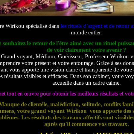
re Wirikou spécialisé dans
les rituels d’argent et de retour af
monde entier.
 souhaitez le retour de l'être aimé avec un rituel puissa
de voir clairement votre avenir ?
Grand voyant, Médium, Guérisseur, Professeur Wirikou v
prendre votre présent et votre entourage. Grâce à ses dons e
ant vous apporte une vision claire et transparente de votre 
s résultats visibles et efficaces. Dans son cabinet, votre vo
accueille dans un cadre calme.
met tout en œuvre pour obtenir les meilleurs résultats et votre
Manque de clientèle, malédiction, solitude, conflits fami
amens, votre grand voyant Wirikou vous apporte des so
oblèmes. Les résultats des travaux affectifs sont vissible
après qu'il commence vos travaux.