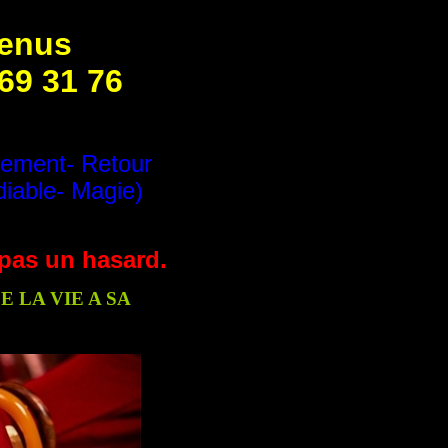
venus
 69 31 76
tement- Retour
diable- Magie)
t pas un hasard.
 LA VIE A SA