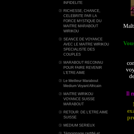
INFIDELITE
RICHESSE, CHANCE,
CELEBRITE PAR LA
FORCE MYSTIQUE DU
Maît
MAITRE MARABOUT
WIRIKOU
SEANCE DE VOYANCE
Vous
AVEC LE MAITRE WIRIKOU
SPECIALISTE DES
COUPLES
com
MARABOUT RECONNU
POUR FAIRE REVENIR
voy
L'ETRE AIME
de
Le Meilleur Marabout
Medium Voyant Africain
Il 
MAITRE WIRIKOU
VOYANCE SUISSE
MARABOUT
ex
RETOUR DE L'ETRE AIME
pr
SUISSE
MEDIUM SERIEUX
Témoignage certifié et