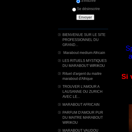
S'inscrire
Se désinscrire
BIENVENUE SUR LE SITE
PROFESSIONNEL DU
GRAND...
Sp
Marabout medium Africain
a
LES RITUELS MYSTIQUES
DU MARABOUT WIRIKOU
Rituel d'argent du maitre
Si 
marabout d'Afrique
TROUVER L'AMOUR A
LAUSANNE OU ZURICH
AVEC LE...
MARABOUT AFRICAIN
PARFUM D'AMOUR PUR
DU MAITRE MARABOUT
WIRIKOU
MARABOUT VAUDOU