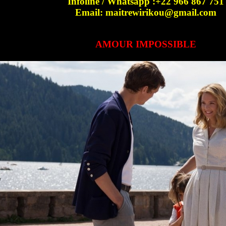
Infoline / Whatsapp :+22 966 867 751
Email: maitrewirikou@gmail.com
AMOUR IMPOSSIBLE