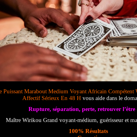
e Puissant Marabout Medium Voyant Africain Compétent 
Affectif Sérieux En 48 H
vous aide dans le doma
Rupture, séparation, perte, retrouver l’être 
Maître Wirikou Grand voyant-médium, guérisseur et mar
100% Résultats