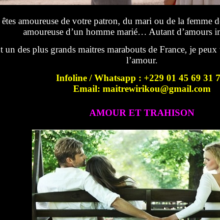
êtes amoureuse de votre patron, du mari ou de la femme de 
amoureuse d’un homme marié… Autant d’amours im
t un des plus grands maitres marabouts de France, je peux 
l’amour.
Infoline / Whatsapp : +229 01 45 69 31 
Email: maitrewirikou@gmail.com
AMOUR ET TRAHISON