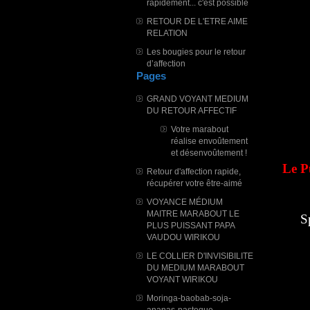
rapidement... c'est possible
RETOUR DE L'ETRE AIME
RELATION
Les bougies pour le retour
d’affection
Pages
GRAND VOYANT MEDIUM
DU RETOUR AFFECTIF
Votre marabout
réalise envoûtement
et désenvoûtement !
Le P
Retour d'affection rapide,
récupérer votre être-aimé
VOYANCE MÉDIUM
MAITRE MARABOUT LE
S
PLUS PUISSANT PAPA
VAUDOU WIRIKOU
LE COLLIER D'INVISIBILITE
DU MEDIUM MARABOUT
VOYANT WIRIKOU
Moringa-baobab-soja-
ananas-pasteque