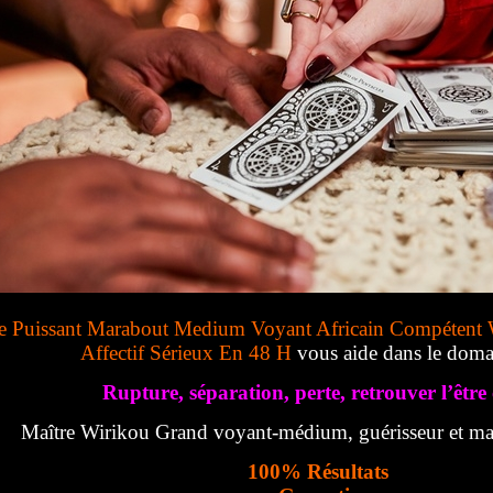
e Puissant Marabout Medium Voyant Africain Compétent 
Affectif Sérieux En 48 H
vous aide dans le doma
Rupture, séparation, perte, retrouver l’être 
Maître Wirikou Grand voyant-médium, guérisseur et mar
100% Résultats