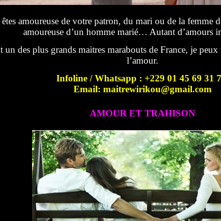
êtes amoureuse de votre patron, du mari ou de la femme de 
amoureuse d’un homme marié… Autant d’amours im
t un des plus grands maitres marabouts de France, je peux 
l’amour.
Infoline / Whatsapp : +229 01 45 69 31 
Email: maitrewirikou@gmail.com
AMOUR ET TRAHISON