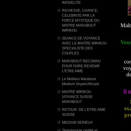
INFIDELITE
RICHESSE, CHANCE,
CELEBRITE PAR LA
FORCE MYSTIQUE DU
Maît
MAITRE MARABOUT
WIRIKOU
SEANCE DE VOYANCE
Vous
AVEC LE MAITRE WIRIKOU
SPECIALISTE DES
COUPLES
com
MARABOUT RECONNU
POUR FAIRE REVENIR
voy
L'ETRE AIME
de
Le Meilleur Marabout
Medium Voyant Africain
Il 
MAITRE WIRIKOU
VOYANCE SUISSE
MARABOUT
ex
RETOUR DE L'ETRE AIME
pr
SUISSE
MEDIUM SERIEUX
Témoignage certifié et