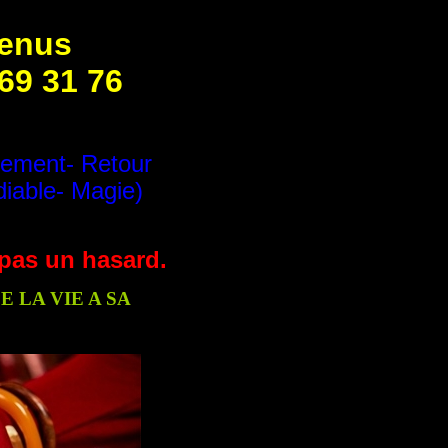
venus
 69 31 76
tement- Retour
diable- Magie)
t pas un hasard.
 LA VIE A SA