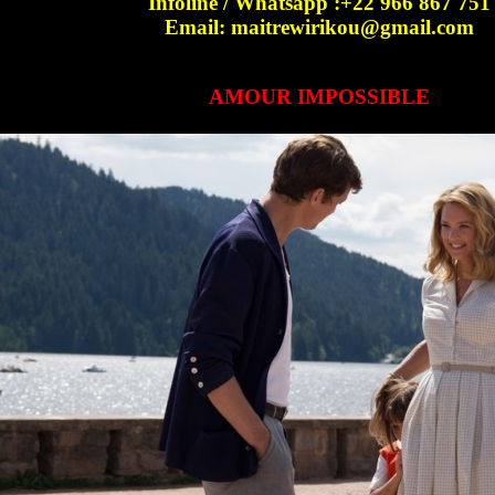
Infoline / Whatsapp :+22 966 867 751
Email: maitrewirikou@gmail.com
AMOUR IMPOSSIBLE