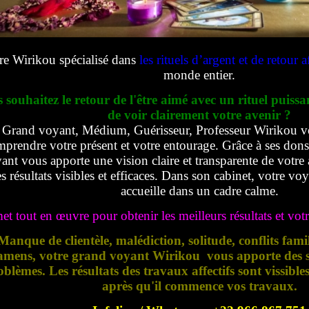
re Wirikou spécialisé dans
les rituels d’argent et de retour af
monde entier.
 souhaitez le retour de l'être aimé avec un rituel puissa
de voir clairement votre avenir ?
Grand voyant, Médium, Guérisseur, Professeur Wirikou v
prendre votre présent et votre entourage. Grâce à ses dons e
ant vous apporte une vision claire et transparente de votre 
s résultats visibles et efficaces. Dans son cabinet, votre vo
accueille dans un cadre calme.
met tout en œuvre pour obtenir les meilleurs résultats et votre
Manque de clientèle, malédiction, solitude, conflits fami
amens, votre grand voyant Wirikou vous apporte des so
oblèmes. Les résultats des travaux affectifs sont vissible
après qu'il commence vos travaux.