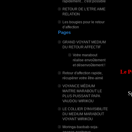
rapidement... c'est possible
RETOUR DE L'ETRE AIME
RELATION
Les bougies pour le retour
d’affection
Pages
GRAND VOYANT MEDIUM
DU RETOUR AFFECTIF
Votre marabout
réalise envoûtement
et désenvoûtement !
Le P
Retour d'affection rapide,
récupérer votre être-aimé
VOYANCE MÉDIUM
MAITRE MARABOUT LE
S
PLUS PUISSANT PAPA
VAUDOU WIRIKOU
LE COLLIER D'INVISIBILITE
DU MEDIUM MARABOUT
VOYANT WIRIKOU
Moringa-baobab-soja-
ananas-pasteque