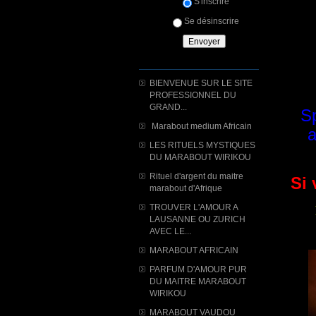
S'inscrire
Se désinscrire
BIENVENUE SUR LE SITE
PROFESSIONNEL DU
GRAND...
Sp
Marabout medium Africain
a
LES RITUELS MYSTIQUES
DU MARABOUT WIRIKOU
Rituel d'argent du maitre
Si 
marabout d'Afrique
TROUVER L'AMOUR A
LAUSANNE OU ZURICH
AVEC LE...
MARABOUT AFRICAIN
PARFUM D'AMOUR PUR
DU MAITRE MARABOUT
WIRIKOU
MARABOUT VAUDOU