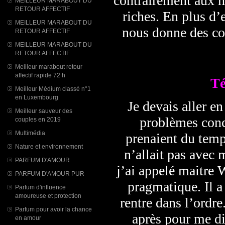
contrairement aux m
MEILLEUR MARABOUT DU
RETOUR AFFECTIF
riches. En plus d’e
MEILLEUR MARABOUT DU
nous donne des cons
RETOUR AFFECTIF
MEILLEUR MARABOUT DU
RETOUR AFFECTIF
Meilleur marabout retour
affectif rapide 72 h
T
Meilleur Médium classé n°1
en Luxembourg
Je devais aller e
Meilleur sauveur des
problèmes conc
couples en 2019
Multimédia
prenaient du temp
Nature et environnement
n’allait pas avec 
PARFUM D'AMOUR
j’ai appelé maitre W
PARFUM D'AMOUR PUR
pragmatique. Il a 
Parfum d'influence
amoureuse et protection
rentre dans l’ordr
Parfum pour avoir la chance
après pour me di
en amour