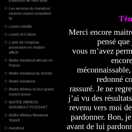
d'affection de l'être aimé
Les services du marabout
medium voyant compétent
Tém
W
Loisirs créatifs
Merci encore maitre
Loisirs et Culture
pensé que 
L’aide de l’emprise
possessive en relation
vous m’avez permi
affecti
encore
Maitre marabout africain en
France
méconnaissable, 
Maitre marabout du monde
redonné co
Maitre marabout
rassuré. Je ne regr
Maitre Wirikou le plus grand
voyant suisse
j’ai vu des résultat
MAITRE WIRIKOU
revenu vers moi de
MARABOUT PUISSANT
pardonner. Bon, je 
Maître Wirikou Marabout
Voyant
avant de lui pardon
marabout