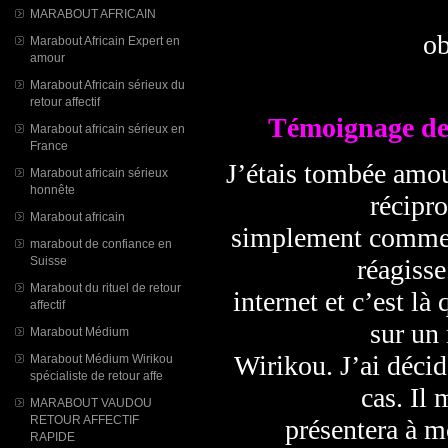
MARABOUT AFRICAIN
ob
Marabout Africain Expert en
amour
Marabout Africain sérieux du
retour affectif
Témoignage de
Marabout africain sérieux en
France
J’étais tombée amou
Marabout africain sérieux
honnête
récipro
Marabout africain
simplement comme un
marabout de confiance en
réagisse
Suisse
Marabout du rituel de retour
internet et c’est l
affectif
sur un
Marabout Médium
Wirikou. J’ai décid
Marabout Médium Wirikou
spécialiste de retour affe
cas. Il
MARABOUT VAUDOU
RETOUR AFFECTIF
présentera à m
RAPIDE