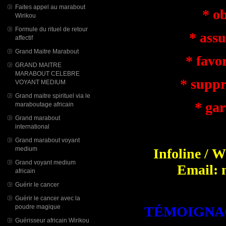
Faites appel au marabout
* obt
Wirikou
Formule du rituel de retour
* assure
affectif
Grand Maitre Marabout
* favoris
GRAND MAITRE
MARABOUT CELEBRE
* supprim
VOYANT MEDIUM
Grand maitre spirituel via le
* garan
maraboutage africain
Grand marabout
*
international
Grand marabout voyant
medium
Infoline / 
Grand voyant medium
Email: 
africain
Guérir le cancer
Guérir le cancer avec la
poudre magique
TÉMOIGNAG
Guérisseur africain Wirikou