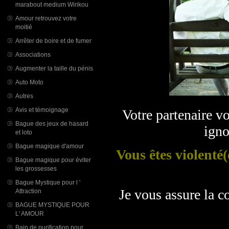
marabout medium Wirikou
Amour retrouvez votre
moitié
Arrêter de boire et de fumer
Associations
Augmenter la taille du pénis
Auto Moto
Autres
Avis et témoignage
Votre partenaire v
Bague des jeux de hasard
ign
et loto
Bague magique d'amour
Vous êtes violenté(
Bague magique pour éviter
les grossesses
Bague Mystique pour l '
Je vous assure la c
Attraction
BAGUE MYSTIQUE POUR
L' AMOUR
Bain de purification pour