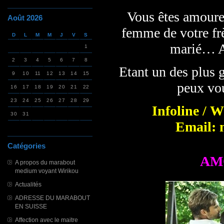
Vous êtes amoureu
Août 2026
femme de votre fr
D
L
M
M
J
V
S
marié… A
1
2
3
4
5
6
7
8
Etant un des plus 
9
10
11
12
13
14
15
peux vou
16
17
18
19
20
21
22
23
24
25
26
27
28
29
Infoline / 
30
31
Email: 
Catégories
AM
A propos du marabout
medium voyant Wirikou
Actualités
ADRESSE DU MARABOUT
EN SUISSE
Affection avec le maitre