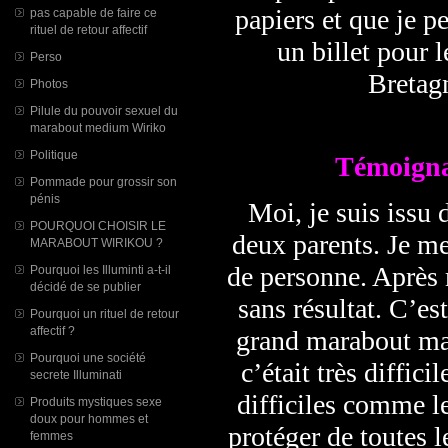
papiers et que je p
pas capable de faire ce
rituel de retour affectif
un billet pour l
Perso
Bretagn
Photos
Pilule du pouvoir sexuel du
marabout medium Wiriko
Politique
Témoigna
Pommade pour grossir son
pénis
Moi, je suis issu 
POURQUOI CHOISIR LE
deux parents. Je me
MARABOUT WIRIKOU ?
de personne. Après 
Pourquoi les Illuminti a-t-il
décidé de se publier
sans résultat. C’est
Pourquoi un rituel de retour
affectif ?
grand marabout mai
Pourquoi une société
c’était très diffici
secrete Illuminati
difficiles comme l
Produits mystiques sexe
doux pour hommes et
protéger de toutes l
femmes