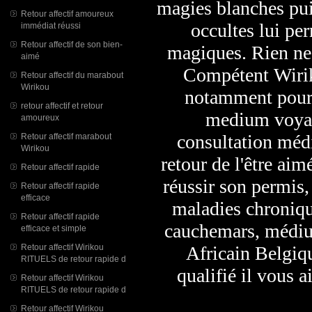
magies blanches pui
Retour affectif amoureux
occultes lui pe
immédiat réussi
Retour affectif de son bien-
magiques. Rien ne
aimé
Compétent Wirik
Retour affectif du marabout
Wirikou
notamment pour le
retour affectif et retour
medium voyan
amoureux
consultation médi
Retour affectif marabout
Wirikou
retour de l'être aim
Retour affectif rapide
réussir son permis
Retour affectif rapide
efficace
maladies chroniqu
Retour affectif rapide
cauchemars, médiu
efficace et simple
Retour affectif Wirikou
Africain Belgiq
RITUELS de retour rapide d
qualifié il vous a
Retour affectif Wirikou
RITUELS de retour rapide d
Retour affectif Wirikou