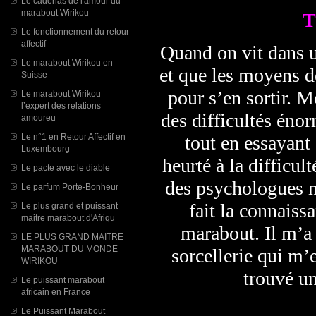
Le cadenas de l'amour du
marabout Wirikou
T
Le fonctionnement du retour
affectif
Quand on vit dans u
Le marabout Wirikou en
et que les moyens d
Suisse
pour s’en sortir. M
Le marabout Wirikou
l’expert des relations
des difficultés éno
amoureu
tout en essayant 
Le n°1 en Retour Affectif en
Luxembourg
heurté à la difficult
Le pacte avec le diable
des psychologues ma
Le parfum Porte-Bonheur
fait la connais
Le plus grand et puissant
maitre marabout d'Afriqu
marabout. Il m’a 
LE PLUS GRAND MAITRE
MARABOUT DU MONDE
sorcellerie qui m’
WIRIKOU
trouvé un
Le puissant marabout
africain en France
Le Puissant Marabout