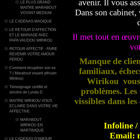
avenir. Il vous ass
LE PLUS GRAND
MAITRE MARABOUT
Dans son cabinet, 
VOYANT MEDIUM
LE CADENAS MAGIQUE
LE RETOUR D'AFFECTION
Il met tout en œuvre
ET LE MARIAGE AVEC
PAPA VAUDOU WIRIKOU
vot
RETOUR AFFECTIF - FAIRE
REVENIR VOTRE AMOUR
Manque de client
PERDU
Comment récupérer son ex
familiaux, éche
? ( Marabout voyant africain
Wirikou)
Wirikou vous 
Témoignage certifié et
problèmes. Les r
sincère de Lynda D.
vissibles dans le
MAITRE WIRIKOU VOUS
ECLAIRE DANS VOTRE VIE
AFFECTIVE
MARABOUT
Infoline 
WIRIKOU ​EN
MARTINIQUE
Email: 
LE CADENAS D'AMOUR