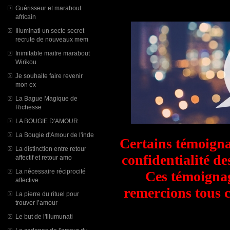
Guérisseur et marabout
africain
Illuminati un secte secret
recrute de nouveaux mem
Inimitable maitre marabout
Wirikou
Je souhaite faire revenir
mon ex
La Bague Magique de
Richesse
LA BOUGIE D'AMOUR
La Bougie d'Amour de l'inde
Certains témoigna
La distinction entre retour
confidentialité d
affectif et retour amo
La nécessaire réciprocité
Ces témoignag
affective
remercions tous 
La pierre du rituel pour
trouver l’amour
Le but de l'Illumunati