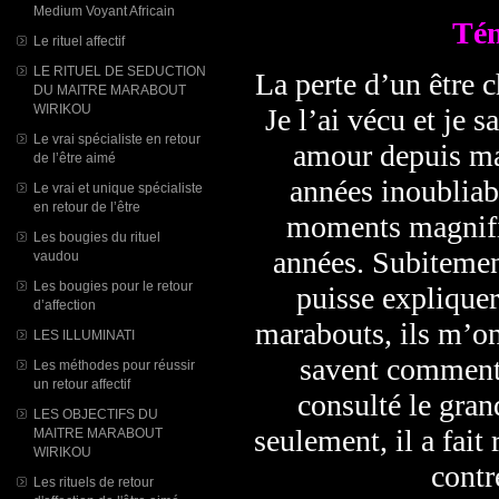
Medium Voyant Africain
Tém
Le rituel affectif
LE RITUEL DE SEDUCTION
La perte d’un être c
DU MAITRE MARABOUT
WIRIKOU
Je l’ai vécu et je s
Le vrai spécialiste en retour
amour depuis ma 
de l’être aimé
années inoubliab
Le vrai et unique spécialiste
en retour de l’être
moments magnifiq
Les bougies du rituel
années. Subitement
vaudou
Les bougies pour le retour
puisse expliquer
d’affection
marabouts, ils m’on
LES ILLUMINATI
savent comment l
Les méthodes pour réussir
un retour affectif
consulté le gra
LES OBJECTIFS DU
seulement, il a fai
MAITRE MARABOUT
WIRIKOU
contr
Les rituels de retour