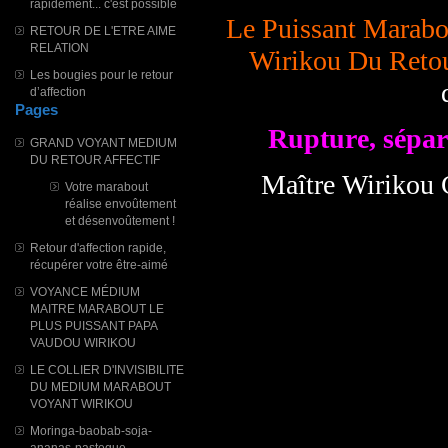
rapidement... c'est possible
Le Puissant Marab
RETOUR DE L'ETRE AIME
RELATION
Wirikou Du Retou
Les bougies pour le retour
d’affection
Pages
Rupture, sépara
GRAND VOYANT MEDIUM
DU RETOUR AFFECTIF
Maître Wirikou 
Votre marabout
réalise envoûtement
et désenvoûtement !
Retour d'affection rapide,
récupérer votre être-aimé
VOYANCE MÉDIUM
MAITRE MARABOUT LE
PLUS PUISSANT PAPA
VAUDOU WIRIKOU
LE COLLIER D'INVISIBILITE
DU MEDIUM MARABOUT
VOYANT WIRIKOU
Moringa-baobab-soja-
ananas-pasteque