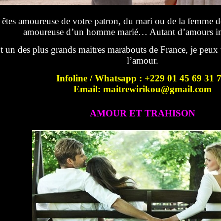
êtes amoureuse de votre patron, du mari ou de la femme de 
amoureuse d’un homme marié… Autant d’amours im
t un des plus grands maitres marabouts de France, je peux 
l’amour.
Infoline / Whatsapp : +229 01 45 69 31 
Email: maitrewirikou@gmail.com
AMOUR ET TRAHISON