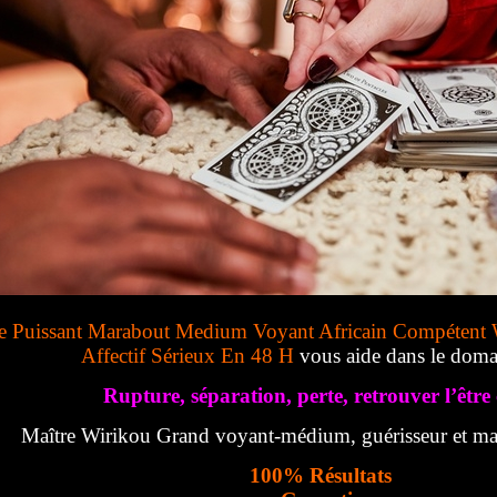
e Puissant Marabout Medium Voyant Africain Compétent 
Affectif Sérieux En 48 H
vous aide dans le doma
Rupture, séparation, perte, retrouver l’être 
Maître Wirikou Grand voyant-médium, guérisseur et mar
100% Résultats