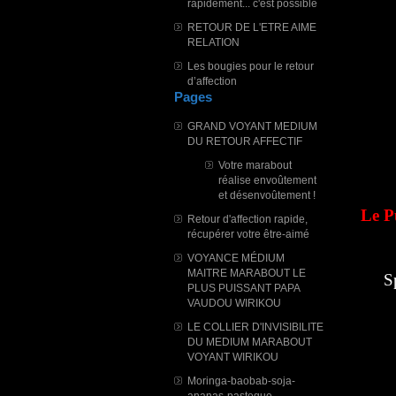
rapidement... c'est possible
RETOUR DE L'ETRE AIME
RELATION
Les bougies pour le retour
d’affection
Pages
GRAND VOYANT MEDIUM
DU RETOUR AFFECTIF
Votre marabout
réalise envoûtement
et désenvoûtement !
Le P
Retour d'affection rapide,
récupérer votre être-aimé
VOYANCE MÉDIUM
MAITRE MARABOUT LE
S
PLUS PUISSANT PAPA
VAUDOU WIRIKOU
LE COLLIER D'INVISIBILITE
DU MEDIUM MARABOUT
VOYANT WIRIKOU
Moringa-baobab-soja-
ananas-pasteque