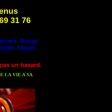
venus
 69 31 76
tement- Retour
diable- Magie)
t pas un hasard.
 LA VIE A SA