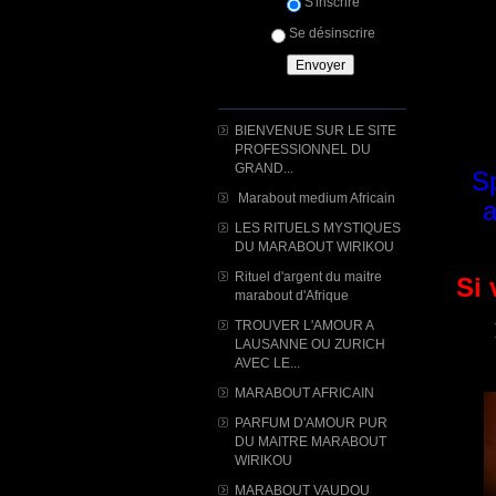
S'inscrire
Se désinscrire
BIENVENUE SUR LE SITE
PROFESSIONNEL DU
GRAND...
Sp
Marabout medium Africain
a
LES RITUELS MYSTIQUES
DU MARABOUT WIRIKOU
Rituel d'argent du maitre
Si 
marabout d'Afrique
TROUVER L'AMOUR A
LAUSANNE OU ZURICH
AVEC LE...
MARABOUT AFRICAIN
PARFUM D'AMOUR PUR
DU MAITRE MARABOUT
WIRIKOU
MARABOUT VAUDOU