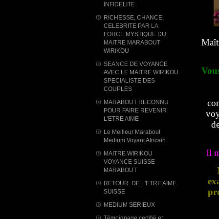
INFIDELITE
RICHESSE, CHANCE,
CELEBRITE PAR LA
FORCE MYSTIQUE DU
Maît
MAITRE MARABOUT
WIRIKOU
SEANCE DE VOYANCE
Vous
AVEC LE MAITRE WIRIKOU
SPECIALISTE DES
COUPLES
com
MARABOUT RECONNU
POUR FAIRE REVENIR
voy
L'ETRE AIME
de
Le Meilleur Marabout
Medium Voyant Africain
Il 
MAITRE WIRIKOU
VOYANCE SUISSE
MARABOUT
ex
RETOUR DE L'ETRE AIME
pr
SUISSE
MEDIUM SERIEUX
Témoignage certifié et