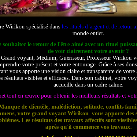
re Wirikou spécialisé dans
les rituels d’argent et de retour af
monde entier.
 souhaitez le retour de l'être aimé avec un rituel puissa
de voir clairement votre avenir ?
Grand voyant, Médium, Guérisseur, Professeur Wirikou v
prendre votre présent et votre entourage. Grâce à ses dons e
ant vous apporte une vision claire et transparente de votre 
s résultats visibles et efficaces. Dans son cabinet, votre vo
accueille dans un cadre calme.
met tout en œuvre pour obtenir les meilleurs résultats et votre
Manque de clientèle, malédiction, solitude, conflits fami
amens, votre grand voyant Wirikou vous apporte des so
oblèmes. Les résultats des travaux affectifs sont vissible
après qu'il commence vos travaux.