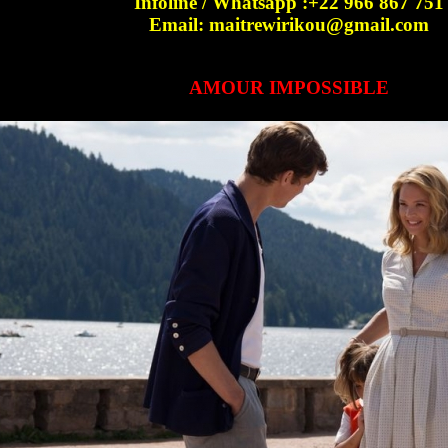
Infoline / Whatsapp :+22 966 867 751
Email: maitrewirikou@gmail.com
AMOUR IMPOSSIBLE