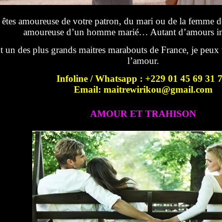
êtes amoureuse de votre patron, du mari ou de la femme de 
amoureuse d’un homme marié… Autant d’amours im
t un des plus grands maitres marabouts de France, je peux 
l’amour.
Infoline / Whatsapp : +229 01 45 69 31 
Email: maitrewirikou@gmail.com
AMOUR ET TRAHISON