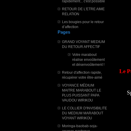
rapidement... c'est possible
RETOUR DE L'ETRE AIME
RELATION
Les bougies pour le retour
d’affection
Pages
GRAND VOYANT MEDIUM
DU RETOUR AFFECTIF
Votre marabout
réalise envoûtement
et désenvoûtement !
Le P
Retour d'affection rapide,
récupérer votre être-aimé
VOYANCE MÉDIUM
MAITRE MARABOUT LE
S
PLUS PUISSANT PAPA
VAUDOU WIRIKOU
LE COLLIER D'INVISIBILITE
DU MEDIUM MARABOUT
VOYANT WIRIKOU
Moringa-baobab-soja-
ananas-pasteque