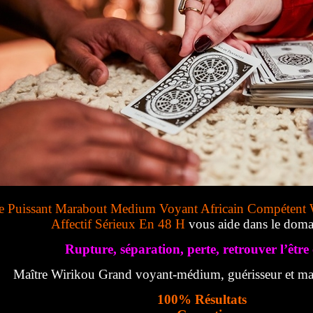
e Puissant Marabout Medium Voyant Africain Compétent 
Affectif Sérieux En 48 H
vous aide dans le doma
Rupture, séparation, perte, retrouver l’être 
Maître Wirikou Grand voyant-médium, guérisseur et mar
100% Résultats