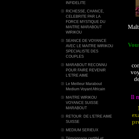
INFIDELITE
RICHESSE, CHANCE,
CELEBRITE PAR LA
FORCE MYSTIQUE DU
Maît
MAITRE MARABOUT
WIRIKOU
SEANCE DE VOYANCE
Vous
AVEC LE MAITRE WIRIKOU
SPECIALISTE DES
COUPLES
com
MARABOUT RECONNU
POUR FAIRE REVENIR
voy
L'ETRE AIME
de
Le Meilleur Marabout
Medium Voyant Africain
Il 
MAITRE WIRIKOU
VOYANCE SUISSE
MARABOUT
ex
RETOUR DE L'ETRE AIME
pr
SUISSE
MEDIUM SERIEUX
Témoignage certifié et