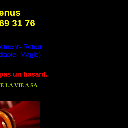
venus
 69 31 76
tement- Retour
diable- Magie)
t pas un hasard.
 LA VIE A SA