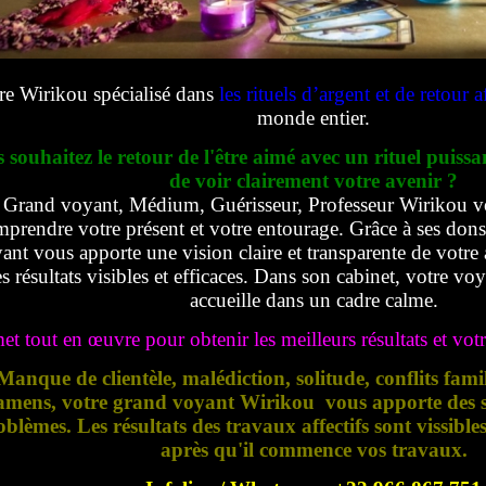
re Wirikou spécialisé dans
les rituels d’argent et de retour af
monde entier.
 souhaitez le retour de l'être aimé avec un rituel puissa
de voir clairement votre avenir ?
Grand voyant, Médium, Guérisseur, Professeur Wirikou v
prendre votre présent et votre entourage. Grâce à ses dons e
ant vous apporte une vision claire et transparente de votre 
s résultats visibles et efficaces. Dans son cabinet, votre vo
accueille dans un cadre calme.
met tout en œuvre pour obtenir les meilleurs résultats et votre
Manque de clientèle, malédiction, solitude, conflits fami
amens, votre grand voyant Wirikou vous apporte des so
oblèmes. Les résultats des travaux affectifs sont vissible
après qu'il commence vos travaux.