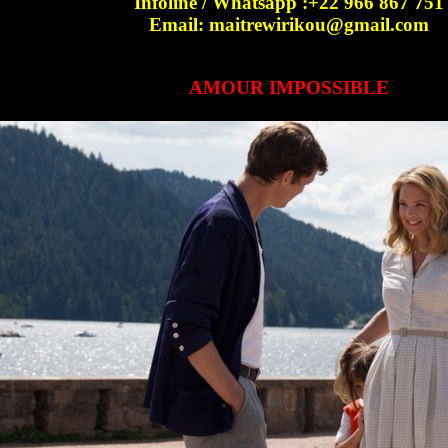
Infoline / Whatsapp :+22 966 867 751
Email: maitrewirikou@gmail.com
AMOUR IMPOSSIBLE