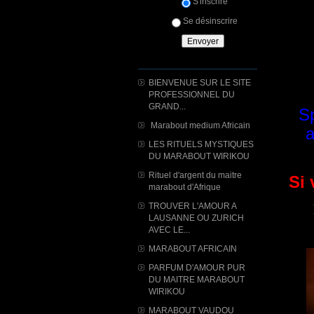
S'inscrire
Se désinscrire
BIENVENUE SUR LE SITE
PROFESSIONNEL DU
GRAND...
Sp
Marabout medium Africain
a
LES RITUELS MYSTIQUES
DU MARABOUT WIRIKOU
Rituel d'argent du maitre
Si 
marabout d'Afrique
TROUVER L'AMOUR A
LAUSANNE OU ZURICH
AVEC LE...
MARABOUT AFRICAIN
PARFUM D'AMOUR PUR
DU MAITRE MARABOUT
WIRIKOU
MARABOUT VAUDOU